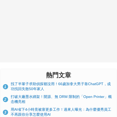
熱門文章
找了半輩子求助偵探都沒用！66歲加拿大男子靠ChatGPT，成
1
功找回失散50年家人
打破大廠墨水綁架！開源、無 DRM 限制的「Open Printer」概
2
念機亮相
用AI省下4小時竟被塞更多工作！過來人曝光：為什麼優秀員工
3
不再跟你分享怎麼使用AI