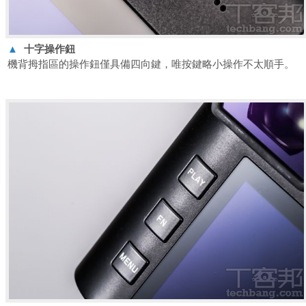
▲
十字操作鈕
機背拇指區的操作鈕僅具備四向鍵，唯按鍵略小操作不太順手。