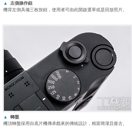
▲
左側操作鈕
機背左側具備三枚按鈕，使用者可由此開啟選單或是回放照片。
▲
轉盤
機頂轉盤採用自底片機傳承戲來的傳統設計，相當簡潔且復古。