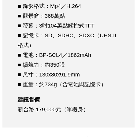
■ 錄影格式：Mp4／H.264
■ 觀景窗：368萬點
■ 螢幕：3吋104萬點觸控式TFT
■ 記憶卡：SD、SDHC、SDXC（UHS-II
格式）
■ 電池：BP-SCL4／1862mAh
■ 續航力：約350張
■ 尺寸：130x80x91.9mm
■ 重量：約734g（含電池與記憶卡）
建議售價
新台幣 179,000元（單機身）