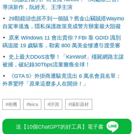
導演新作，阮經天、王淨主演
29顆鏡頭也抓不到一個賊？舊金山竊賊搭Waymo
自駕車逃逸，隱私保護政策竟成警方辦案最大阻礙
原來 Windows 11 會出賣你？FBI 靠 GDID 識別
碼追蹤 19 歲駭客，勒索 800 萬美金慘遭引渡受審
史上最大DDoS攻擊！「KimWolf」殭屍網路主謀
被捕，破紀錄30Tbps流量癱瘓全球！
《GTA 5》外掛商遭駭竟流出 6 萬名會員名單：
外界驚呼「原來這麼多人在開掛！」
#相機
#leica
#評測
#攝影器材
送【10個ChatGPT的好工具】電子書