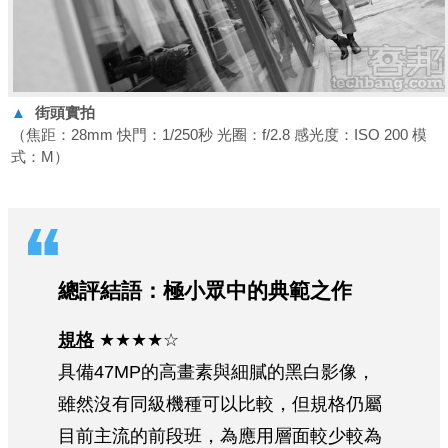
▲
街頭實拍
（焦距：28mm 快門：1/250秒 光圈：f/2.8 感光度：ISO 200 模
式：M）
總評結語：極小眾中的典範之作
規格
★★★★☆
具備47MP的高畫素與細膩的黑白影像，
雖然沒有同級機種可以比較，但規格仍屬
目前主流的前段班，為應用層面較少較為