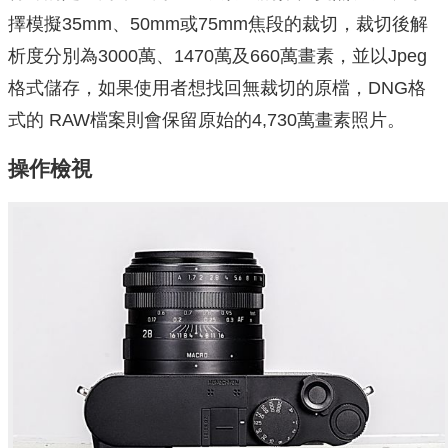
擇模擬35mm、50mm或75mm焦段的裁切，裁切後解
析度分別為3000萬、1470萬及660萬畫素，並以Jpeg
格式儲存，如果使用者想找回無裁切的原檔，DNG格
式的 RAW檔案則會保留原始的4,730萬畫素照片。
操作檢視