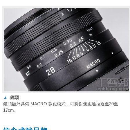
▲
鏡頭
鏡頭額外具備 MACRO 微距模式，可將對焦距離拉近至30至
17cm。