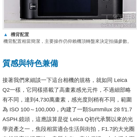
▲
機背配置
機背配置相當簡潔，主要操作仍仰賴機頂轉盤來決定拍攝參數。
質感與特色兼備
接著我們來細談一下這台相機的規格，就如同 Leica
Q2一樣，它同樣搭載了高畫素感光元件，不過細部略
有不同，達到4,730萬畫素，感光度則稍有不同，範圍
為 ISO 100～100,000，內建了一顆Summilux 28 f/1.7
ASPH.鏡頭，這應該算是從 Leica Q初代承襲以來的光
學資產之一，焦段相當適合生活與街拍，F1.7的大光圈