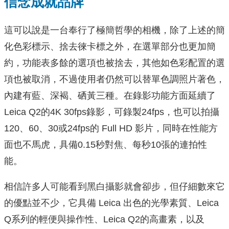
信念成就品牌
這可以說是一台奉行了極簡哲學的相機，除了上述的簡
化色彩標示、捨去徠卡標之外，在選單部分也更加簡
約，功能表多餘的選項也被捨去，其他如色彩配置的選
項也被取消，不過使用者仍然可以替單色調照片著色，
內建有藍、深褐、硒黃三種。在錄影功能方面延續了
Leica Q2的4K 30fps錄影，可錄製24fps，也可以拍攝
120、60、30或24fps的 Full HD 影片，同時在性能方
面也不馬虎，具備0.15秒對焦、每秒10張的連拍性
能。
相信許多人可能看到黑白攝影就會卻步，但仔細數來它
的優點並不少，它具備 Leica 出色的光學素質、Leica
Q系列的輕便與操作性、Leica Q2的高畫素，以及