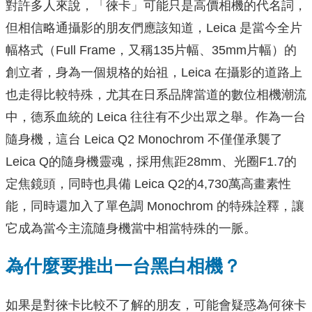
對許多人來說，「徠卡」可能只是高價相機的代名詞，
但相信略通攝影的朋友們應該知道，Leica 是當今全片
幅格式（Full Frame，又稱135片幅、35mm片幅）的
創立者，身為一個規格的始祖，Leica 在攝影的道路上
也走得比較特殊，尤其在日系品牌當道的數位相機潮流
中，德系血統的 Leica 往往有不少出眾之舉。作為一台
隨身機，這台 Leica Q2 Monochrom 不僅僅承襲了
Leica Q的隨身機靈魂，採用焦距28mm、光圈F1.7的
定焦鏡頭，同時也具備 Leica Q2的4,730萬高畫素性
能，同時還加入了單色調 Monochrom 的特殊詮釋，讓
它成為當今主流隨身機當中相當特殊的一脈。
為什麼要推出一台黑白相機？
如果是對徠卡比較不了解的朋友，可能會疑惑為何徠卡