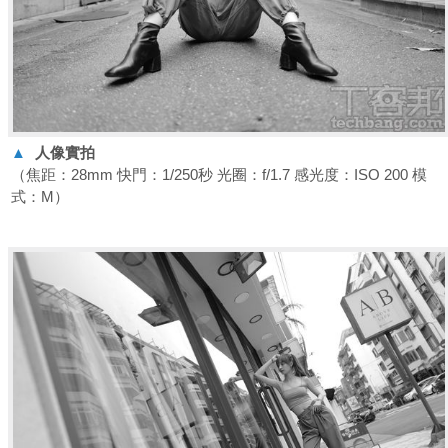
▲
人像實拍
（焦距：28mm 快門：1/250秒 光圈：f/1.7 感光度：ISO 200 模
式：M）