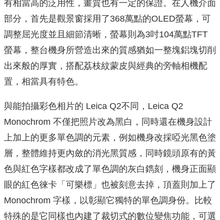
有相當高的泛用性，畫質也有一定的保證。在人機介面
部分，首先是觀景窗採用了368萬點的OLED螢幕，可
調整屈光度並且細節清晰，螢幕則為3吋104萬點TFT
螢幕，整台機身所營造出來的質感猶如一整塊鋁塊切削
出來般的厚實，搭配荔枝紋蒙皮與經典的旁軸相機配
置，相當具有特色。
與能拍攝彩色相片的 Leica Q2不同，Leica Q2
Monochrom 不僅把照片改為黑白，同時還在機身設計
上加上的更多單色調的元素，例如機身改採啞光黑色塗
層，整體維持更內斂的消光黑質感，同時鏡頭原有的黃
色與紅色字樣都改成了單色調的灰白鐫刻，機身正面顯
眼的紅色徠卡「可樂標」也被刻意去掉，頂蓋則加上了
Monochrom 字樣，以彰顯它獨特的單色調身份。比較
特殊的是它同樣也內建了裁切式的數位變焦功能，可選