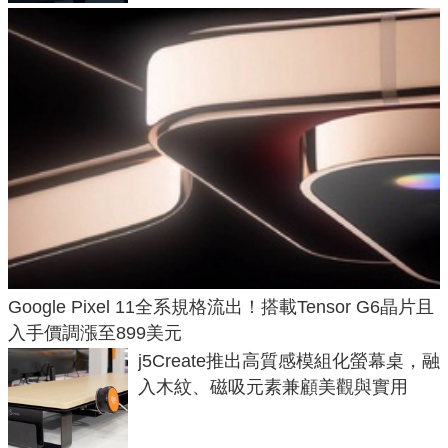
Google Pixel 11全系規格流出！搭載Tensor G6晶片且
入手價調漲至899美元
j5Create推出高質感模組化螢幕桌，融
入木紋、磁吸元素兼顧美觀與實用