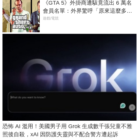
《GTA 5》外掛商遭駭竟流出 6 萬名
會員名單：外界驚呼「原來這麼多人
在開掛！」
遊戲/電競
恐怖 AI 濫用！美國男子用 Grok 生成數千張兒童不雅
照後自殺，xAI 因防護失靈與不配合警方遭起訴