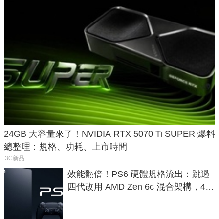
24GB 大容量來了！NVIDIA RTX 5070 Ti SUPER 爆料
總整理：規格、功耗、上市時間
3C新品
效能翻倍！PS6 硬體規格流出：跳過
四代改用 AMD Zen 6c 混合架構，4K
120fps 與全光追時代來臨