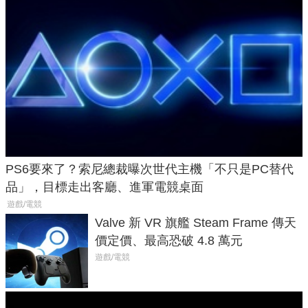
PS6要來了？索尼總裁曝次世代主機「不只是PC替代
品」，目標走出客廳、進軍電競桌面
遊戲/電競
Valve 新 VR 旗艦 Steam Frame 傳天
價定價、最高恐破 4.8 萬元
遊戲/電競