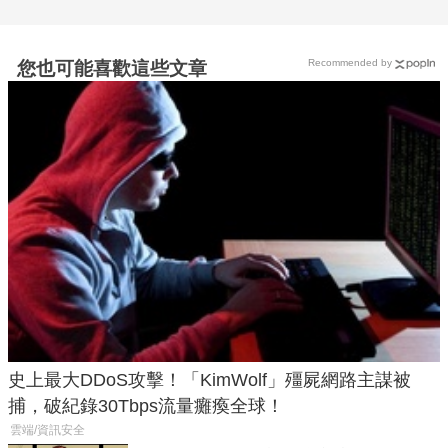
Recommended by
您也可能喜歡這些文章
史上最大DDoS攻擊！「KimWolf」殭屍網路主謀被
捕，破紀錄30Tbps流量癱瘓全球！
雲端/資訊安全