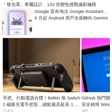
「發光環」專屬設計、120 倍變焦挑戰攝影極限
Google 宣布淘汰 Google Assistant，
9 月起 Android 用戶全面轉向 Gemini
手把、行動電源合體！Belkin 推 Switch
GitHub 熱門
2 磁吸充電手把殼，續航最高延長 1.5
安全精簡 Wind
倍
後台追蹤
3C新品
趨勢