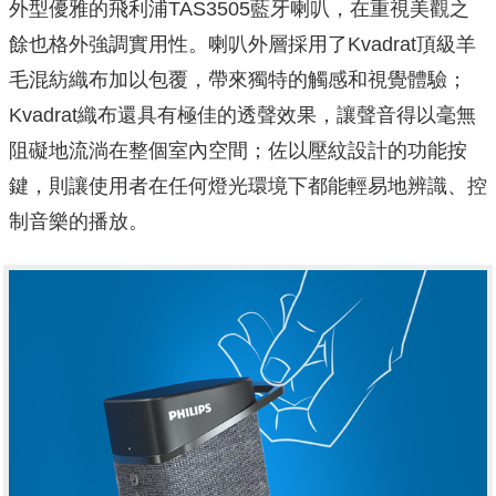
外型優雅的飛利浦TAS3505藍牙喇叭，在重視美觀之
餘也格外強調實用性。喇叭外層採用了Kvadrat頂級羊
毛混紡織布加以包覆，帶來獨特的觸感和視覺體驗；
Kvadrat織布還具有極佳的透聲效果，讓聲音得以毫無
阻礙地流淌在整個室內空間；佐以壓紋設計的功能按
鍵，則讓使用者在任何燈光環境下都能輕易地辨識、控
制音樂的播放。