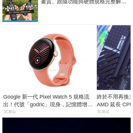
畫質、跟隨功能與硬體規格完整解
析，一次看懂兩台差異
Google 新一代 Pixel Watch 5 規格流
終於不用再換主機
出！代號「godric」現身，記憶體增強
AMD 延長 CP
鎖定 AI 應用
1954 至少能
3C新品
3C新品