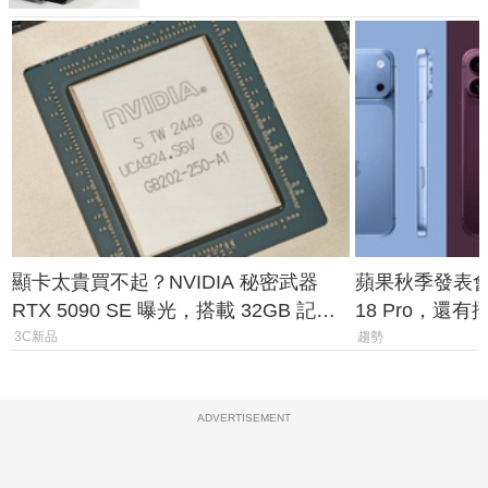
顯卡太貴買不起？NVIDIA 秘密武器
蘋果秋季發表會大
RTX 5090 SE 曝光，搭載 32GB 記憶
18 Pro，還
體
測一次看
3C新品
趨勢
ADVERTISEMENT