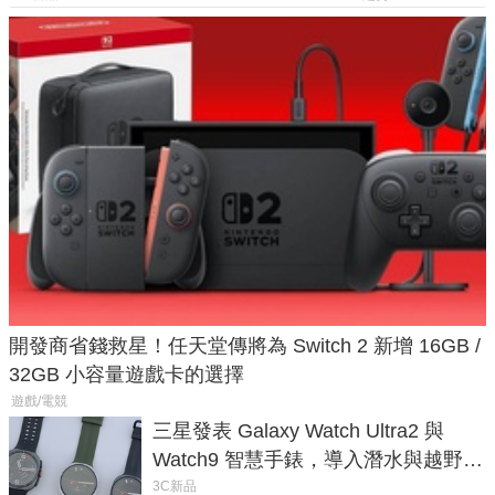
開發商省錢救星！任天堂傳將為 Switch 2 新增 16GB /
32GB 小容量遊戲卡的選擇
遊戲/電競
三星發表 Galaxy Watch Ultra2 與
Watch9 智慧手錶，導入潛水與越野跑
導航功能
3C新品