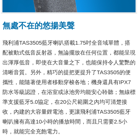
無處不在的悠揚美聲
飛利浦TAS3505藍牙喇叭搭載1.75吋全音域單體，搭
配被動式低音反射器，無論擺放在任何位置，都能呈現
出渾厚低音，即使在大音量之下，也能保持令人驚艷的
清晰音質。另外，精巧的提把更提升了TAS3505的便
攜性，能隨著使用者移動穿梭各地；機身還具有IPX7
防水等級認證，在浴室或泳池旁均能安心聆聽；無線標
準支援藍牙5.0協定，在20公尺範圍之內均可清楚接
收，內建的大容量鋰電池，更讓飛利浦TAS3505藍牙
喇叭擁有高達10小時的播放時間，而且只需要2.5小
時，就能完全充飽電力。