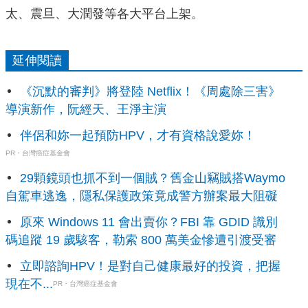
太、震旦、大潤發等各大平台上架。
延伸閱讀
《沉默的審判》將登陸 Netflix！《周處除三害》
導演新作，阮經天、王淨主演
伴侶和妳一起預防HPV，才有資格說愛妳！
PR・台灣癌症基金會
29顆鏡頭也抓不到一個賊？舊金山竊賊搭Waymo
自駕車逃逸，隱私保護政策竟成警方辦案最大阻礙
原來 Windows 11 會出賣你？FBI 靠 GDID 識別
碼追蹤 19 歲駭客，勒索 800 萬美金慘遭引渡受審
立即諮詢HPV！是對自己健康最好的投資，把握
現在不...
PR・台灣癌症基金會