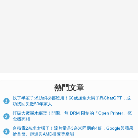
熱門文章
找了半輩子求助偵探都沒用！66歲加拿大男子靠ChatGPT，成
1
功找回失散50年家人
打破大廠墨水綁架！開源、無 DRM 限制的「Open Printer」概
2
念機亮相
台積電2奈米太猛了！流片量是3奈米同期的4倍，Google與蘋果
3
搶首發、輝達與AMD排隊等產能