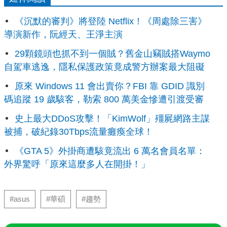
《沉默的審判》將登陸 Netflix！《周處除三害》
導演新作，阮經天、王淨主演
29顆鏡頭也抓不到一個賊？舊金山竊賊搭Waymo
自駕車逃逸，隱私保護政策竟成警方辦案最大阻礙
原來 Windows 11 會出賣你？FBI 靠 GDID 識別
碼追蹤 19 歲駭客，勒索 800 萬美金慘遭引渡受審
史上最大DDoS攻擊！「KimWolf」殭屍網路主謀
被捕，破紀錄30Tbps流量癱瘓全球！
《GTA 5》外掛商遭駭竟流出 6 萬名會員名單：
外界驚呼「原來這麼多人在開掛！」
#asus
#華碩
#趨勢