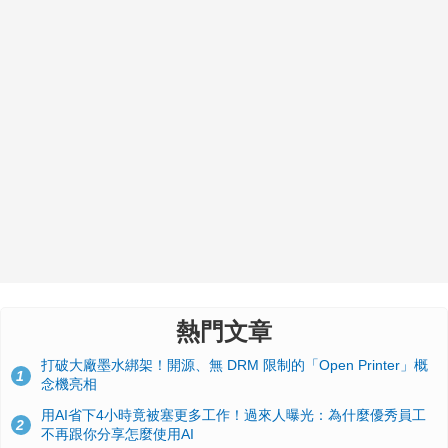
熱門文章
打破大廠墨水綁架！開源、無 DRM 限制的「Open Printer」概
1
念機亮相
用AI省下4小時竟被塞更多工作！過來人曝光：為什麼優秀員工
2
不再跟你分享怎麼使用AI