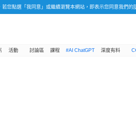
，若您點選「我同意」或繼續瀏覽本網站，即表示您同意我們的
片
活動
討論區
課程
#AI ChatGPT
深度有料
C