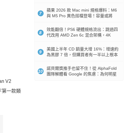
Token 消耗暴降 92%
蘋果 2026 款 Mac mini 規格爆料：M6
7
與 M5 Pro 異色搭檔登場！容量或將
512GB 起跳
效能翻倍！PS6 硬體規格流出：跳過四
8
代改用 AMD Zen 6c 混合架構，4K
120fps 與全光追時代來臨
美國上半年 CD 銷量大增 16%：增速約
9
為黑膠 7 倍，但購買者有一半以上根本
沒有播放器
諾貝爾獎推手也留不住！從 AlphaFold
10
團隊解體看 Google 的焦慮：為何明星
實驗室要為 Gemini 讓路？
 V2
旗下第一款類