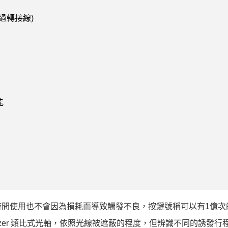
(透過轉接線)
能
間使用也不會因為損耗而導致觸發不良，按鍵號稱可以有1億次
使用了 Razer 類比式光軸，依照光線被遮蔽的程度，但辨識不同的誘發