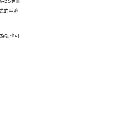
ABS更耐
式的手腕
的旋鈕也可