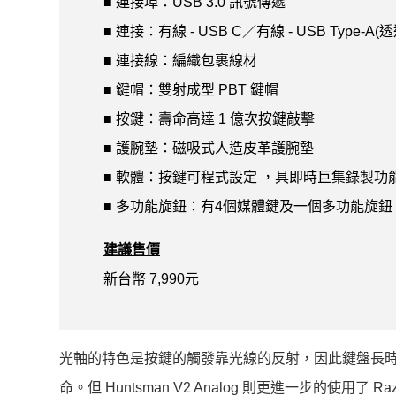
■ 連接埠：USB 3.0 訊號傳遞
■ 連接：有線 - USB C／有線 - USB Type-A
■ 連接線：編織包裹線材
■ 鍵帽：雙射成型 PBT 鍵帽
■ 按鍵：壽命高達 1 億次按鍵敲擊
■ 護腕墊：磁吸式人造皮革護腕墊
■ 軟體：按鍵可程式設定 ，具即時巨集錄製功
■ 多功能旋鈕：有4個媒體鍵及一個多功能旋鈕
建議售價
新台幣 7,990元
光軸的特色是按鍵的觸發靠光線的反射，因此鍵盤長時
命。但 Huntsman V2 Analog 則更進一步的