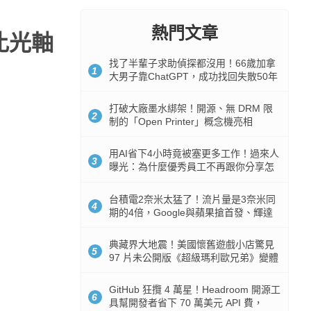
熱門文章
類比光軸
找了半輩子求助偵探都沒用！66歲加拿
1
大男子靠ChatGPT，成功找回失散50年
家人
打破大廠墨水綁架！開源、無 DRM 限
2
制的「Open Printer」概念機亮相
用AI省下4小時竟被塞更多工作！過來人
3
曝光：為什麼優秀員工不再跟你分享怎
麼使用AI
台積電2奈米太猛了！流片量是3奈米同
4
期的4倍，Google與蘋果搶首發、輝達
與AMD排隊等產能
典藏界大地震！美國懷舊遊戲小店驚見
5
97 片未公開版《超級瑪利歐兄弟》變體
任天堂卡帶
GitHub 狂攬 4 萬星！Headroom 開源工
6
具幫開發者省下 70 萬美元 API 費，