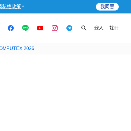
隱私權政策
。
我同意
登入
註冊
OMPUTEX 2026