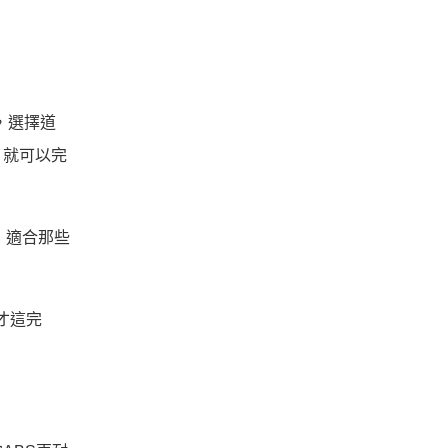
，選擇道
，就可以完
，適合那些
氣才這完