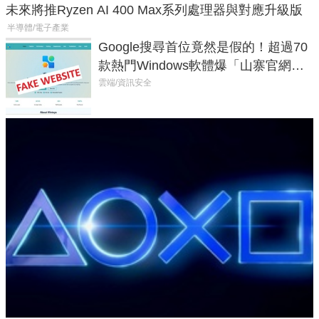
未來將推Ryzen AI 400 Max系列處理器與對應升級版
半導體/電子產業
Google搜尋首位竟然是假的！超過70
款熱門Windows軟體爆「山寨官網」
危機
雲端/資訊安全