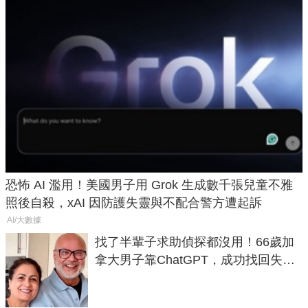
恐怖 AI 濫用！美國男子用 Grok 生成數千張兒童不雅
照後自殺，xAI 因防護失靈與不配合警方遭起訴
AI/大數據
找了半輩子求助偵探都沒用！66歲加
拿大男子靠ChatGPT，成功找回失散
50年家人