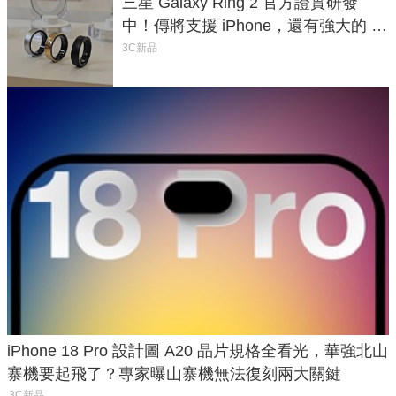
三星 Galaxy Ring 2 官方證實研發
中！傳將支援 iPhone，還有強大的 AI
與智慧家電連動功能
3C新品
iPhone 18 Pro 設計圖 A20 晶片規格全看光，華強北山
寨機要起飛了？專家曝山寨機無法復刻兩大關鍵
3C新品