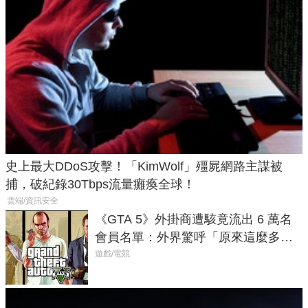
史上最大DDoS攻擊！「KimWolf」殭屍網路主謀被
捕，破紀錄30Tbps流量癱瘓全球！
雲端/資訊安全
《GTA 5》外掛商遭駭竟流出 6 萬名
會員名單：外界驚呼「原來這麼多人
在開掛！」
遊戲/電競