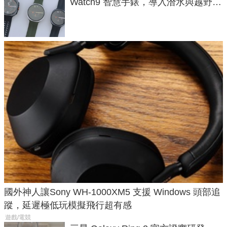
Watch9 智慧手錶，導入潛水與越野跑
導航功能
國外神人讓Sony WH-1000XM5 支援 Windows 頭部追
蹤，延遲極低玩模擬飛行超有感
遊戲/電競