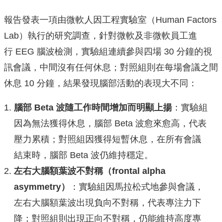
報告發表一項由微軟人因工程實驗室（Human Factors
Lab）執行的研究調查，針對微軟及非微軟員工進
行 EEG 腦波檢測，實驗組連續參與四場 30 分鐘的視
訊會議，中間沒有任何休息；對照組則在每場會議之間
休息 10 分鐘，結果發現腦部活動的表現大不同：
腦部 Beta 波隨工作時間增加而明顯上揚
：實驗組
因為無法獲得休息，腦部 Beta 波愈來愈高，代表
壓力累積；對照組因獲得短暫休息，在所有會議
結束時，腦部 Beta 波仍維持穩定。
左右大腦額葉波不對稱
（
frontal alpha
asymmetry
）
：實驗組因馬拉松式地參與會議，
左右大腦額葉波出現負向不對稱，代表專注力下
降；對照組則出現正向不對稱，仍能維持高度專