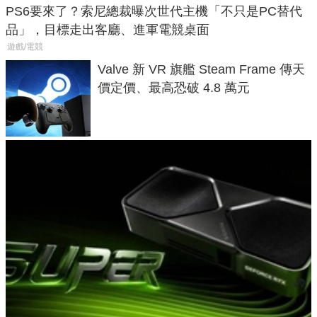
PS6要來了？索尼總裁曝次世代主機「不只是PC替代
品」，目標走出客廳、進軍電競桌面
遊戲/電競
Valve 新 VR 旗艦 Steam Frame 傳天
價定價、最高恐破 4.8 萬元