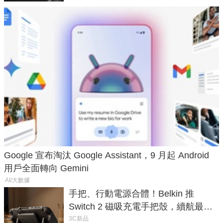
Google 宣布淘汰 Google Assistant，9 月起 Android
用戶全面轉向 Gemini
AI/大數據
手把、行動電源合體！Belkin 推
Switch 2 磁吸充電手把殼，續航最高
延長 1.5 倍
3C新品