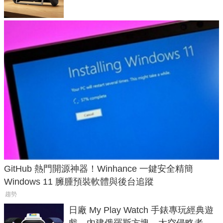
GitHub 熱門開源神器！Winhance 一鍵安全精簡
Windows 11 臃腫預裝軟體與後台追蹤
趨勢
日廠 My Play Watch 手錶專玩經典遊
戲、內建俄羅斯方塊、太空侵略者，