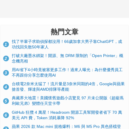
熱門文章
找了半輩子求助偵探都沒用！66歲加拿大男子靠ChatGPT，成
1
功找回失散50年家人
打破大廠墨水綁架！開源、無 DRM 限制的「Open Printer」概
2
念機亮相
用AI省下4小時竟被塞更多工作！過來人曝光：為什麼優秀員工
3
不再跟你分享怎麼使用AI
台積電2奈米太猛了！流片量是3奈米同期的4倍，Google與蘋果
4
搶首發、輝達與AMD排隊等產能
典藏界大地震！美國懷舊遊戲小店驚見 97 片未公開版《超級瑪
5
利歐兄弟》變體任天堂卡帶
GitHub 狂攬 4 萬星！Headroom 開源工具幫開發者省下 70 萬
6
美元 API 費，Token 消耗暴降 92%
蘋果 2026 款 Mac mini 規格爆料：M6 與 M5 Pro 異色搭檔登