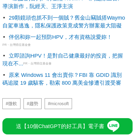
導演新作，阮經天、王淨主演
29顆鏡頭也抓不到一個賊？舊金山竊賊搭Waymo
自駕車逃逸，隱私保護政策竟成警方辦案最大阻礙
伴侶和妳一起預防HPV，才有資格說愛妳！
PR・台灣癌症基金會
立即諮詢HPV！是對自己健康最好的投資，把握
現在不...
PR・台灣癌症基金會
原來 Windows 11 會出賣你？FBI 靠 GDID 識別
碼追蹤 19 歲駭客，勒索 800 萬美金慘遭引渡受審
#微軟
#趨勢
#microsoft
送【10個ChatGPT的好工具】電子書