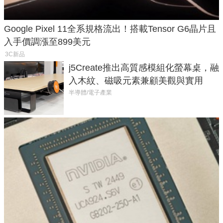
Google Pixel 11全系規格流出！搭載Tensor G6晶片且
入手價調漲至899美元
3C新品
j5Create推出高質感模組化螢幕桌，融
入木紋、磁吸元素兼顧美觀與實用
半導體/電子產業