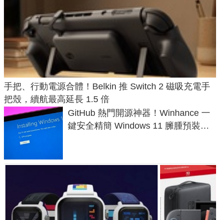
手把、行動電源合體！Belkin 推 Switch 2 磁吸充電手
把殼，續航最高延長 1.5 倍
GitHub 熱門開源神器！Winhance 一
鍵安全精簡 Windows 11 臃腫預裝軟
體與後台追蹤