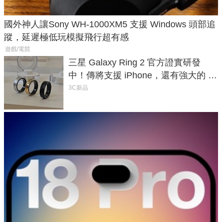
國外神人讓Sony WH-1000XM5 支援 Windows 頭部追
蹤，延遲極低玩模擬飛行超有感
遊戲/電競
三星 Galaxy Ring 2 官方證實研發
中！傳將支援 iPhone，還有強大的 AI
與智慧家電連動功能
3C新品