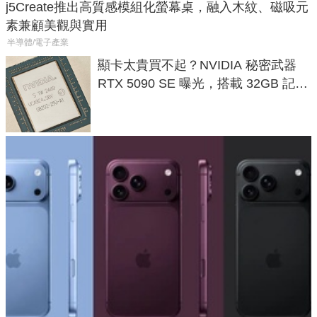
j5Create推出高質感模組化螢幕桌，融入木紋、磁吸元
素兼顧美觀與實用
半導體/電子產業
顯卡太貴買不起？NVIDIA 秘密武器
RTX 5090 SE 曝光，搭載 32GB 記憶
體