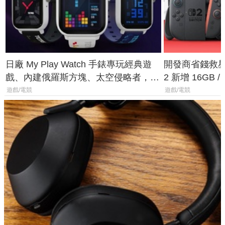
日廠 My Play Watch 手錶專玩經典遊
開發商省錢救星！
戲、內建俄羅斯方塊、太空侵略者，不
2 新增 16GB
過竟然不能連手機？
選擇
遊戲/電競
遊戲/電競