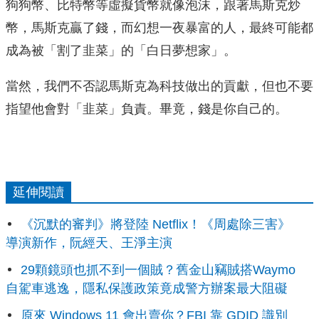
狗狗幣、比特幣等虛擬貨幣就像泡沫，跟著馬斯克炒
幣，馬斯克贏了錢，而幻想一夜暴富的人，最終可能都
成為被「割了韭菜」的「白日夢想家」。
當然，我們不否認馬斯克為科技做出的貢獻，但也不要
指望他會對「韭菜」負責。畢竟，錢是你自己的。
延伸閱讀
《沉默的審判》將登陸 Netflix！《周處除三害》
導演新作，阮經天、王淨主演
29顆鏡頭也抓不到一個賊？舊金山竊賊搭Waymo
自駕車逃逸，隱私保護政策竟成警方辦案最大阻礙
原來 Windows 11 會出賣你？FBI 靠 GDID 識別