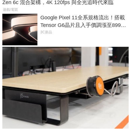
Zen 6c 混合架構，4K 120fps 與全光追時代來臨
遊戲/電競
Google Pixel 11全系規格流出！搭載
Tensor G6晶片且入手價調漲至899美
元
3C新品