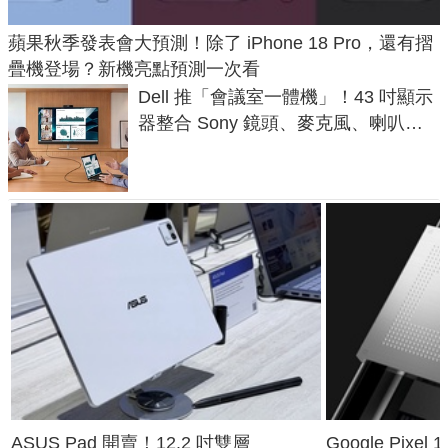
蘋果秋季發表會大預測！除了 iPhone 18 Pro，還有摺
疊機登場？新機亮點預測一次看
Dell 推「會議室一體機」！43 吋顯示
器整合 Sony 鏡頭、麥克風、喇叭，
一條 USB-C 就能開會
ASUS Pad 開賣！12.2 吋雙層
Google Pixe