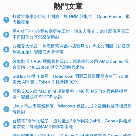
熱門文章
打破大廠墨水綁架！開源、無 DRM 限制的「Open Printer」概
1
念機亮相
用AI省下4小時竟被塞更多工作！過來人曝光：為什麼優秀員工
2
不再跟你分享怎麼使用AI
典藏界大地震！美國懷舊遊戲小店驚見 97 片未公開版《超級瑪
3
利歐兄弟》變體任天堂卡帶
效能翻倍！PS6 硬體規格流出：跳過四代改用 AMD Zen 6c 混
4
合架構，4K 120fps 與全光追時代來臨
GitHub 狂攬 4 萬星！Headroom 開源工具幫開發者省下 70 萬
5
美元 API 費，Token 消耗暴降 92%
蘋果 2026 款 Mac mini 規格爆料：M6 與 M5 Pro 異色搭檔登
6
場！容量或將 512GB 起跳
Linux 市占率突然翻倍、Windows 跌破六成？最新數據背後恐另
7
有原因
台積電2奈米太猛了！流片量是3奈米同期的4倍，Google與蘋果
8
搶首發、輝達與AMD排隊等產能
諾貝爾獎推手也留不住！從 AlphaFold 團隊解體看 Google 的焦