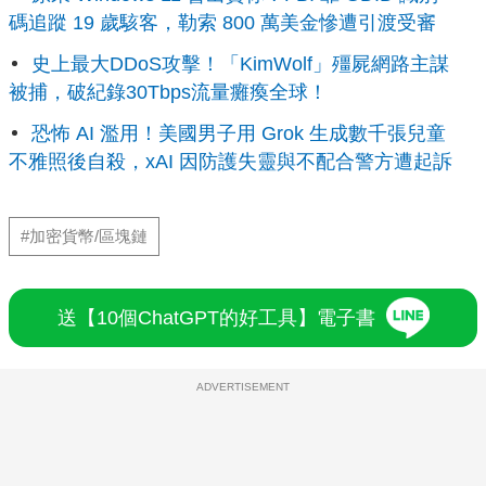
碼追蹤 19 歲駭客，勒索 800 萬美金慘遭引渡受審
史上最大DDoS攻擊！「KimWolf」殭屍網路主謀
被捕，破紀錄30Tbps流量癱瘓全球！
恐怖 AI 濫用！美國男子用 Grok 生成數千張兒童
不雅照後自殺，xAI 因防護失靈與不配合警方遭起訴
#加密貨幣/區塊鏈
送【10個ChatGPT的好工具】電子書
ADVERTISEMENT