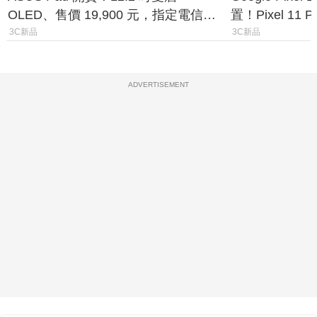
OLED、售價 19,900 元，指定電信資
置！Pixel 11
費最低 0 元入手
1.6%
3C新品
3C新品
ADVERTISEMENT