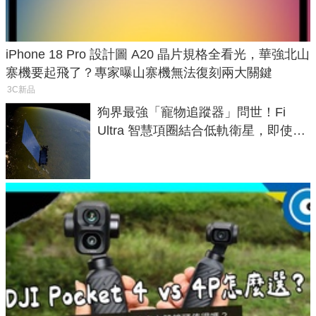
iPhone 18 Pro 設計圖 A20 晶片規格全看光，華強北山
寨機要起飛了？專家曝山寨機無法復刻兩大關鍵
3C新品
狗界最強「寵物追蹤器」問世！Fi
Ultra 智慧項圈結合低軌衛星，即使在
密林山谷也能精準找回愛犬