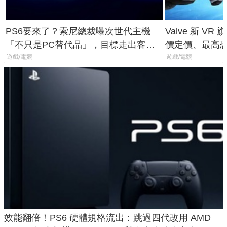
PS6要來了？索尼總裁曝次世代主機
Valve 新 VR 
「不只是PC替代品」，目標走出客
價定價、最高恐破
廳、進軍電競桌面
遊戲/電競
遊戲/電競
效能翻倍！PS6 硬體規格流出：跳過四代改用 AMD