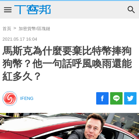
首頁
加密貨幣/區塊鏈
2021.05.17 16:04
馬斯克為什麼要棄比特幣捧狗
狗幣？他一句話呼風喚雨還能
紅多久？
IFENG