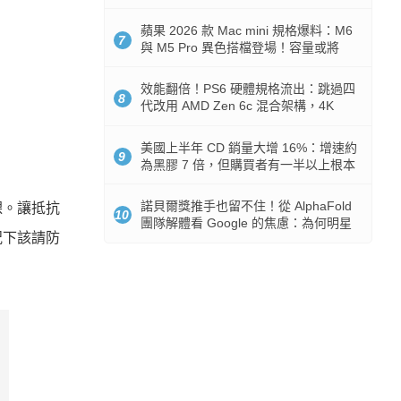
Token 消耗暴降 92%
蘋果 2026 款 Mac mini 規格爆料：M6
7
與 M5 Pro 異色搭檔登場！容量或將
512GB 起跳
效能翻倍！PS6 硬體規格流出：跳過四
8
代改用 AMD Zen 6c 混合架構，4K
120fps 與全光追時代來臨
美國上半年 CD 銷量大增 16%：增速約
9
為黑膠 7 倍，但購買者有一半以上根本
沒有播放器
諾貝爾獎推手也留不住！從 AlphaFold
課。讓抵抗
10
團隊解體看 Google 的焦慮：為何明星
況下該請防
實驗室要為 Gemini 讓路？