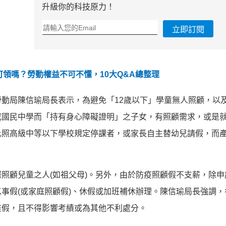
升級你的科技原力！
立即訂閱
領嗎？勞動權益不可不懂，10大Q&A總整理
動局陳信瑜局長表示，為避免「12歲以下」學童無人照顧，以
或國民中學而「持有身心障礙證明」之子女，有照顧需求，或是
比照高級中等以下學校規定停課者，或家長自主替幼兒請假，而
照顧兒童之人(如祖父母)。另外，由於防疫照顧假不支薪，除申
事假(或家庭照顧假)、休假或加班補休辦理。陳信瑜局長強調，
准假，且不得影響考績或為其他不利處分。