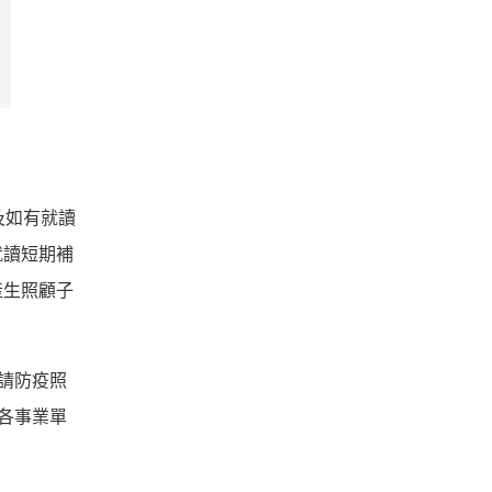
及如有就讀
就讀短期補
產生照顧子
請防疫照
各事業單