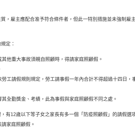
性質，雇主應配合准予符合條件者，但此一特別措施並未強制雇
的規定：
或其他重大事故須親自照顧時，得請家庭照顧假。
。
依勞工請假規則規定，勞工請事假一年內合計不得超過十四日，
響其全勤獎金、考績，此為事假與家庭照顧假不同之處。
，有12歲以下等子女之家長有多一個「防疫照顧假」的請假選
該請家庭照顧假。