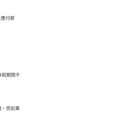
主應付薪
事假期間不
項。而如果