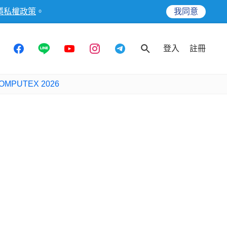
隱私權政策
。
我同意
登入
註冊
OMPUTEX 2026