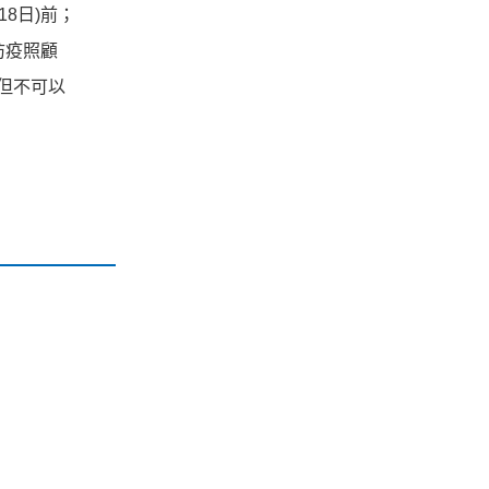
8日)前；
防疫照顧
但不可以