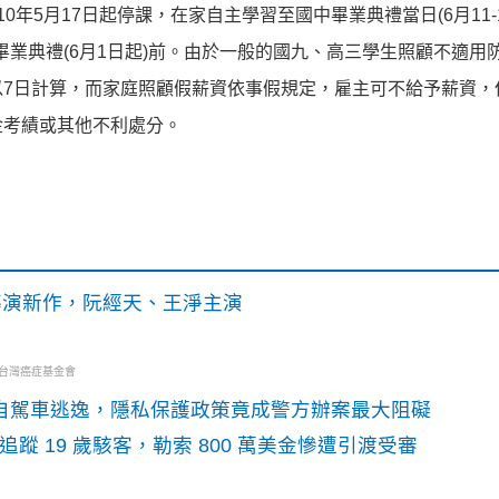
年5月17日起停課，在家自主學習至國中畢業典禮當日(6月11-1
至畢業典禮(6月1日起)前。由於一般的國九、高三學生照顧不適用
7日計算，而家庭照顧假薪資依事假規定，雇主可不給予薪資，
金考績或其他不利處分。
》導演新作，阮經天、王淨主演
・台灣癌症基金會
o自駕車逃逸，隱私保護政策竟成警方辦案最大阻礙
識別碼追蹤 19 歲駭客，勒索 800 萬美金慘遭引渡受審