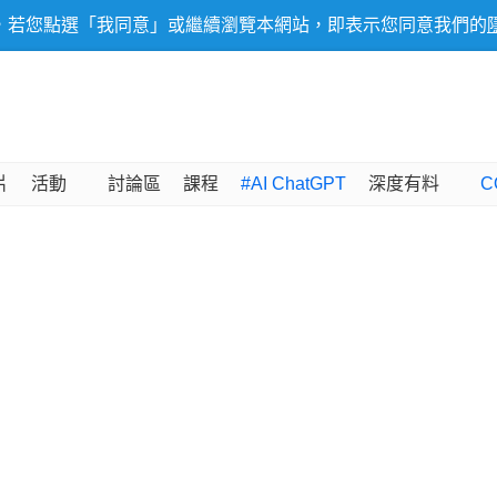
，若您點選「我同意」或繼續瀏覽本網站，即表示您同意我們的
片
活動
討論區
課程
#AI ChatGPT
深度有料
C