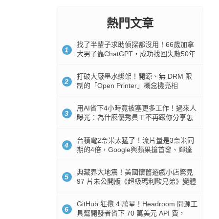
熱門文章
找了半輩子求助偵探都沒用！66歲加拿
1
大男子靠ChatGPT，成功找回失散50年
家人
打破大廠墨水綁架！開源、無 DRM 限
2
制的「Open Printer」概念機亮相
用AI省下4小時竟被塞更多工作！過來人
3
曝光：為什麼優秀員工不再跟你分享怎
麼使用AI
台積電2奈米太猛了！流片量是3奈米同
4
期的4倍，Google與蘋果搶首發、輝達
與AMD排隊等產能
典藏界大地震！美國懷舊遊戲小店驚見
5
97 片未公開版《超級瑪利歐兄弟》變體
任天堂卡帶
GitHub 狂攬 4 萬星！Headroom 開源工
6
具幫開發者省下 70 萬美元 API 費，