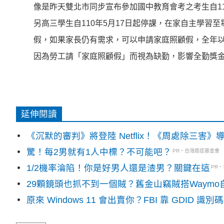
像是昨天雙北市同步宣布參加國中教育會考之考生自110
另高三學生自110年5月17日起停課，在家自主學習
假，如果家長仍有需求，可以申請家庭照顧假，全年以
因為勞工請「家庭照顧假」而視為缺勤，影響全勤獎
延伸閱讀
《沉默的審判》將登陸 Netflix！《周處除三害
驚！每2男就有1人中標？不可能吧？
PR・台灣癌症基金會
1/2機率淪陷！你是好男人還是渣男？關鍵在這
PR
29顆鏡頭也抓不到一個賊？舊金山竊賊搭Waym
原來 Windows 11 會出賣你？FBI 靠 GDID 