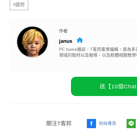
#趨勢
作者
janus
PC home雜誌、T客邦產業編輯，曾
領域的取材以及報導，以及軟體相關教學
送【10個Ch
關注T客邦
粉絲專頁