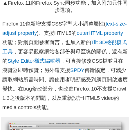
▲Firefox 11的Firefox Sync同步功能，加入附加元件
同
步
選項。
Firefox 11也新增支援CSS字型大小調整屬性(
text-size-
adjust property
)、支援HTML5的
outerHTML property
功能；對網頁開發者而言，也加入新的
Tilt 3D檢視模式
工具
，更容易觀察網站各部份與母區塊的關係，還有新
的
Style Editor樣式編輯器
，可直接修改CSS檔並且在
瀏覽器即時預覽；另外還支援
SPDY
傳輸協定，可減少
讀取網站所需時間、讓使用者明顯感受到網頁開啟速度
變快。在bug修改部分，也改進Firefox 10不支援Growl
1.3之後版本的問題，以及重新設計HTML5 video的
media controls功能。