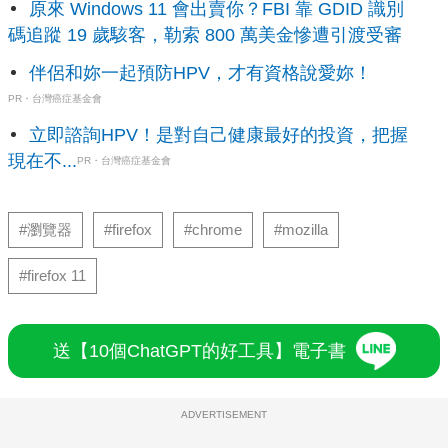
原來 Windows 11 會出賣你？FBI 靠 GDID 識別
碼追蹤 19 歲駭客，勒索 800 萬美金慘遭引渡受審
伴侶和妳一起預防HPV，才有資格說愛妳！
PR・台灣癌症基金會
立即諮詢HPV！是對自己健康最好的投資，把握
現在不...
PR・台灣癌症基金會
#瀏覽器
#firefox
#chrome
#mozilla
#firefox 11
送【10個ChatGPT的好工具】電子書
ADVERTISEMENT