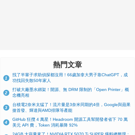
熱門文章
找了半輩子求助偵探都沒用！66歲加拿大男子靠ChatGPT，成
1
功找回失散50年家人
打破大廠墨水綁架！開源、無 DRM 限制的「Open Printer」概
2
念機亮相
台積電2奈米太猛了！流片量是3奈米同期的4倍，Google與蘋果
3
搶首發、輝達與AMD排隊等產能
GitHub 狂攬 4 萬星！Headroom 開源工具幫開發者省下 70 萬
4
美元 API 費，Token 消耗暴降 92%
24GB 大容量來了！NVIDIA RTX 5070 Ti SUPER 爆料總整理：