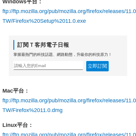
Windows平台：
ftp://ftp.mozilla.org/pub/mozilla.org/firefox/releases/11.
TW/Firefox%20Setup%2011.0.exe
訂閱Ｔ客邦電子日報
掌握最熱門的科技話題、網路動態，升級你的科技原力！
立即訂閱
Mac平台：
ftp://ftp.mozilla.org/pub/mozilla.org/firefox/releases/11
TW/Firefox%2011.0.dmg
Linux平台：
ftp://ftp.mozilla.org/pub/mozilla.org/firefox/releases/11.0