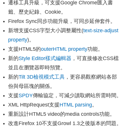
遷移工具升級，可支援Google Chrome匯入書
籤、歷史紀錄、Cookie。
Firefox Sync同步功能升級，可同步延伸套件。
新增支援CSS字型大小調整屬性(
text-size-adjust
property
)。
支援HTML5的
outerHTML property
功能。
新的
Style Editor樣式編輯器
，可直接修改CSS檔
並且在瀏覽器即時預覽。
新的
Tilt 3D檢視模式工具
，更容易觀察網站各部
份與母區塊的關係。
支援
SPDY
傳輸協定，可減少讀取網站所需時間。
XML HttpRequest支援
HTML parsing
。
重新設計HTML5 video的media controls功能。
改進Firefox 10不支援Growl 1.3之後版本的問題。