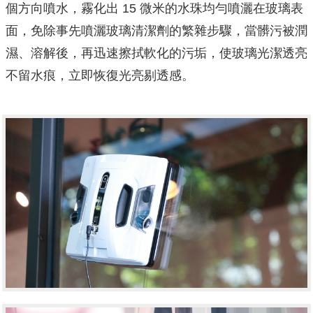
個方向噴水，霧化出 15 微米的水珠均勻噴灑在玻璃表
面，免除事先噴灑玻璃清潔劑的繁雜步驟，當髒污被潤
濕、溶解後，再迅速擦拭軟化的污垢，
使玻璃光潔透亮
不留水痕，立即恢復光亮剔透感。