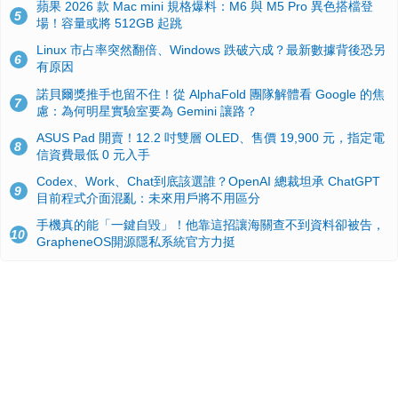
蘋果 2026 款 Mac mini 規格爆料：M6 與 M5 Pro 異色搭檔登
5
場！容量或將 512GB 起跳
Linux 市占率突然翻倍、Windows 跌破六成？最新數據背後恐另
6
有原因
諾貝爾獎推手也留不住！從 AlphaFold 團隊解體看 Google 的焦
7
慮：為何明星實驗室要為 Gemini 讓路？
ASUS Pad 開賣！12.2 吋雙層 OLED、售價 19,900 元，指定電
8
信資費最低 0 元入手
Codex、Work、Chat到底該選誰？OpenAI 總裁坦承 ChatGPT
9
目前程式介面混亂：未來用戶將不用區分
手機真的能「一鍵自毀」！他靠這招讓海關查不到資料卻被告，
10
GrapheneOS開源隱私系統官方力挺