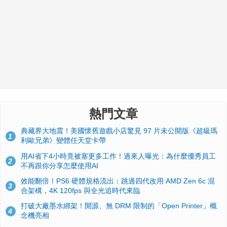
熱門文章
典藏界大地震！美國懷舊遊戲小店驚見 97 片未公開版《超級瑪
1
利歐兄弟》變體任天堂卡帶
用AI省下4小時竟被塞更多工作！過來人曝光：為什麼優秀員工
2
不再跟你分享怎麼使用AI
效能翻倍！PS6 硬體規格流出：跳過四代改用 AMD Zen 6c 混
3
合架構，4K 120fps 與全光追時代來臨
打破大廠墨水綁架！開源、無 DRM 限制的「Open Printer」概
4
念機亮相