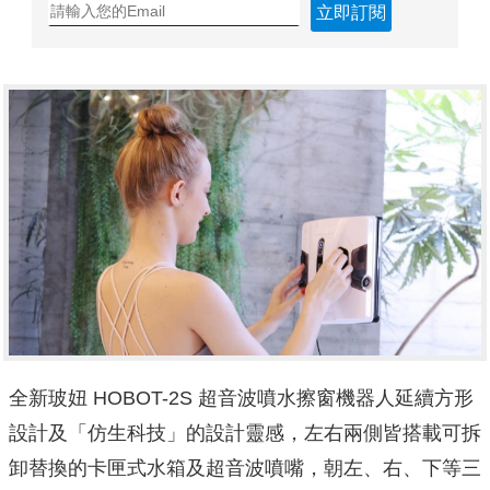
立即訂閱
全新玻妞 HOBOT-2S 超音波噴水擦窗機器人延續方形
設計及「
仿生科技」的設計靈感，
左右兩側皆搭載可拆
卸替換的卡匣式水箱及超音波噴嘴，朝左、右、
下等三