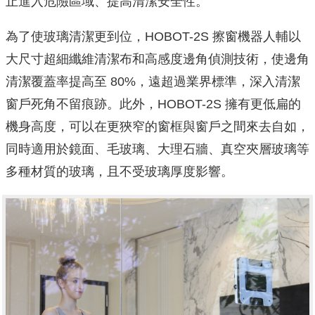
止進入危險區域、提高清潔安全性。
為了使玻璃清潔更到位，HOBOT-2S 擦窗機器人輔以
大尺寸超
細纖維清潔布和高感度邊角偵測技術，使邊角
清潔覆蓋率提高至 80
%，遠超過業界標準，深入清潔
窗戶死角不留痕跡。此外，HOBO
T-2S 擁有更低扁的
機身高度，
可以在更狹窄的窗框與窗戶之間來去自如，
同時適用於鏡面、
毛玻璃、大理石牆、真空夾層玻璃等
多種材質的玻璃，且不受玻璃厚度影響。