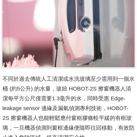
不同於過去傳統人工清潔或水洗玻璃至少需用到一個水
桶 (約5公
升) 的水量，玻妞 HOBOT-2S 擦窗機器人清
潔每平方公尺僅
需要1.3毫升的水，同時受惠 Edge-
leakage sensor 邊緣及漏氣偵測專利技術，HOBOT-
2S 擦窗機器
人也能輕鬆應付窗框膠條較平緩的有框玻
璃，一旦機器偵測到窗框邊緣便隨即往回移動，有效防