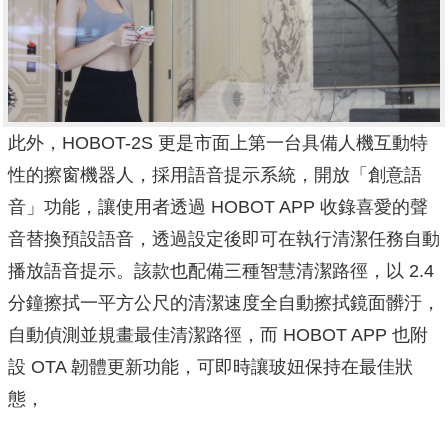
此外，HO
BOT-2S 更是市面上第一台具備人機互動特
性的擦窗機器人，採用
語音提示系統，開放「創意語
音」功能，讓使用者透過 HOBOT APP 收錄喜愛的聲
音替換預設語音，透過設定後即可在執行清潔任務自動
播放語音提示。該款也配備三種智
慧清潔路徑，以 2.4
分鐘擦拭一平方公尺的清潔速度全自動擦拭鏡
面髒汙，
自動偵測並規畫最佳清潔路徑，而 HOBOT APP 也附
設 OTA 韌體更新功能，可即時讓玻妞保持在最佳狀
態，