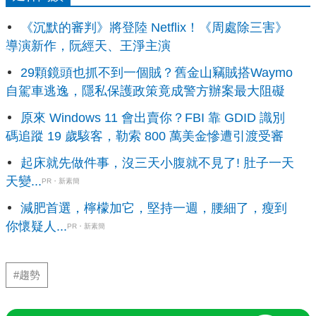
《沉默的審判》將登陸 Netflix！《周處除三害》
導演新作，阮經天、王淨主演
29顆鏡頭也抓不到一個賊？舊金山竊賊搭Waymo
自駕車逃逸，隱私保護政策竟成警方辦案最大阻礙
原來 Windows 11 會出賣你？FBI 靠 GDID 識別
碼追蹤 19 歲駭客，勒索 800 萬美金慘遭引渡受審
起床就先做件事，沒三天小腹就不見了! 肚子一天
天變...
PR・新素簡
減肥首選，檸檬加它，堅持一週，腰細了，瘦到
你懷疑人...
PR・新素簡
#趨勢