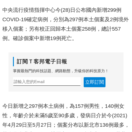
中央流行疫情指揮中心今(28)日公布國內新增299例
COVID-19確定病例，分別為297例本土個案及2例境外
移入個案；另有校正回歸本土個案258例，總計557
例。確診個案中新增19例死亡。
訂閱Ｔ客邦電子日報
掌握最熱門的科技話題、網路動態，升級你的科技原力！
立即訂閱
今日新增之297例本土病例，為157例男性，140例女
性，年齡介於未滿5歲至90多歲，發病日介於今(2021)
年4月29日至5月27日；個案分布以新北市136例最多，