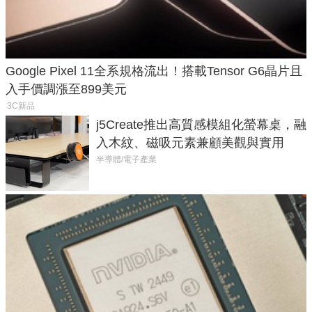
Google Pixel 11全系規格流出！搭載Tensor G6晶片且
入手價調漲至899美元
3C新品
j5Create推出高質感模組化螢幕桌，融
入木紋、磁吸元素兼顧美觀與實用
半導體/電子產業