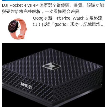
DJI Pocket 4 vs 4P 怎麼選？從鏡頭、畫質、跟隨功能
與硬體規格完整解析，一次看懂兩台差異
Google 新一代 Pixel Watch 5 規格流
出！代號「godric」現身，記憶體增強
鎖定 AI 應用