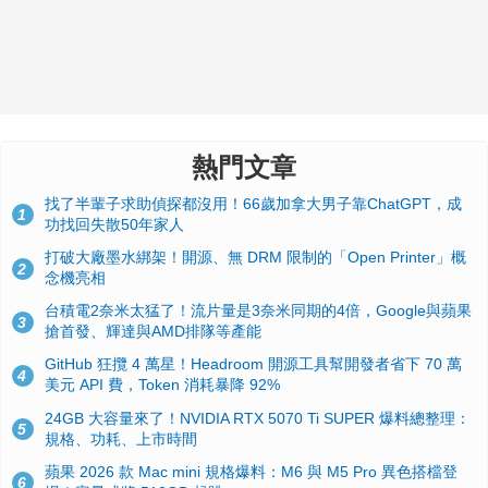
熱門文章
找了半輩子求助偵探都沒用！66歲加拿大男子靠ChatGPT，成
1
功找回失散50年家人
打破大廠墨水綁架！開源、無 DRM 限制的「Open Printer」概
2
念機亮相
台積電2奈米太猛了！流片量是3奈米同期的4倍，Google與蘋果
3
搶首發、輝達與AMD排隊等產能
GitHub 狂攬 4 萬星！Headroom 開源工具幫開發者省下 70 萬
4
美元 API 費，Token 消耗暴降 92%
24GB 大容量來了！NVIDIA RTX 5070 Ti SUPER 爆料總整理：
5
規格、功耗、上市時間
蘋果 2026 款 Mac mini 規格爆料：M6 與 M5 Pro 異色搭檔登
6