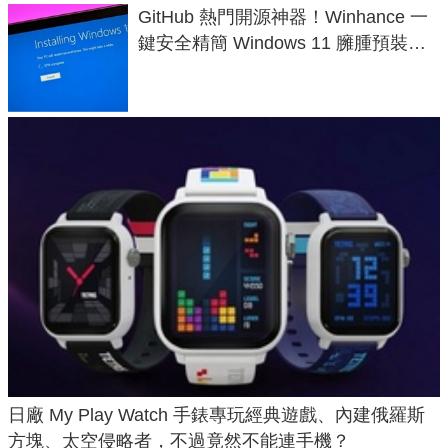
GitHub 熱門開源神器！Winhance 一
鍵安全精簡 Windows 11 臃腫預裝軟
體與後台追蹤
日廠 My Play Watch 手錶專玩經典遊戲、內建俄羅斯
方塊、太空侵略者，不過竟然不能連手機？