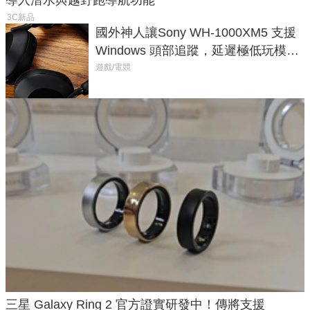
導入潛水與越野跑導航功能
3C新品
國外神人讓Sony WH-1000XM5 支援
Windows 頭部追蹤，延遲極低玩模擬
飛行超有感
遊戲/電競
三星 Galaxy Ring 2 官方證實研發中！傳將支援