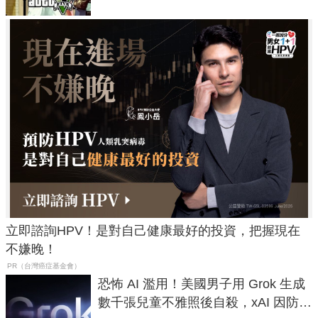
立即諮詢HPV！是對自己健康最好的投資，把握現在
不嫌晚！
PR（台灣癌症基金會）
恐怖 AI 濫用！美國男子用 Grok 生成
數千張兒童不雅照後自殺，xAI 因防護