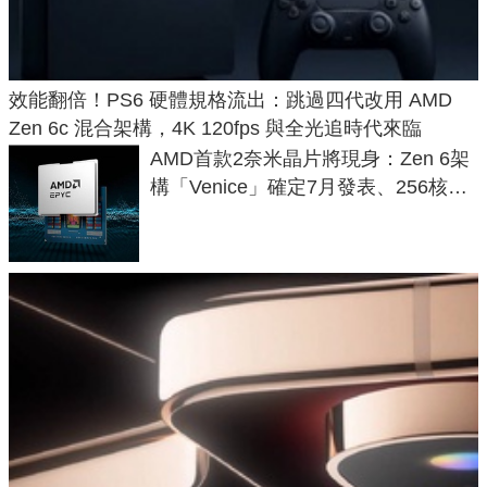
效能翻倍！PS6 硬體規格流出：跳過四代改用 AMD
Zen 6c 混合架構，4K 120fps 與全光追時代來臨
AMD首款2奈米晶片將現身：Zen 6架
構「Venice」確定7月發表、256核心
效能大噴發70%