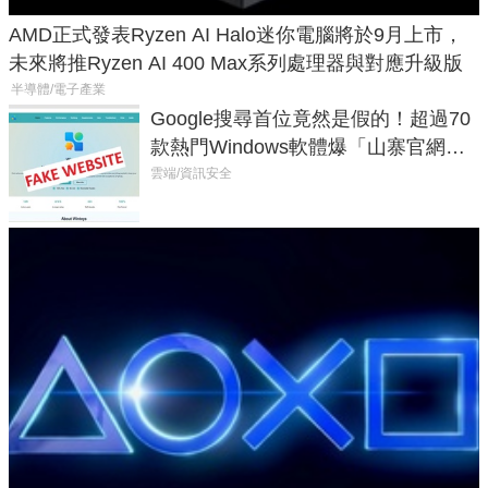
AMD正式發表Ryzen AI Halo迷你電腦將於9月上市，
未來將推Ryzen AI 400 Max系列處理器與對應升級版
半導體/電子產業
Google搜尋首位竟然是假的！超過70
款熱門Windows軟體爆「山寨官網」
危機
雲端/資訊安全