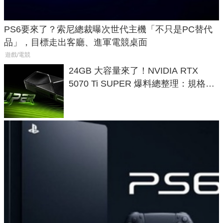
PS6要來了？索尼總裁曝次世代主機「不只是PC替代
品」，目標走出客廳、進軍電競桌面
遊戲/電競
24GB 大容量來了！NVIDIA RTX
5070 Ti SUPER 爆料總整理：規格、
功耗、上市時間