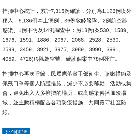
指揮中心統計，累計7,315例確診，分別為1,126例境外
移入，6,136例本土病例，36例敦睦艦隊、2例航空器
感染、1例不明及14例調查中；另18例(案530、1589、
1676、1591、1886、2067、2068、2528、2530、
2599、3459、3921、3975、3989、3990、3991、
4059、4726)移除為空號。確診個案中78例死亡。
指揮中心再次呼籲，民眾應落實手部衛生、咳嗽禮節及
佩戴口罩等個人防護措施，減少不必要移動、活動或集
會，避免出入人多擁擠的場所，或高感染傳播風險場
域，並主動積極配合各項防疫措施，共同嚴守社區防
線。
延伸閱讀