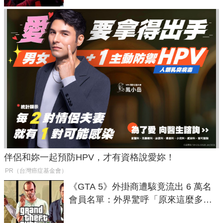
伴侶和妳一起預防HPV，才有資格說愛妳！
PR（台灣癌症基金會）
《GTA 5》外掛商遭駭竟流出 6 萬名
會員名單：外界驚呼「原來這麼多人
在開掛！」