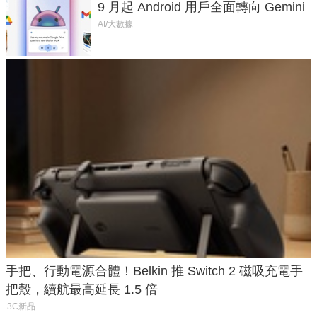
9 月起 Android 用戶全面轉向 Gemini
AI/大數據
手把、行動電源合體！Belkin 推 Switch 2 磁吸充電手
把殼，續航最高延長 1.5 倍
3C新品