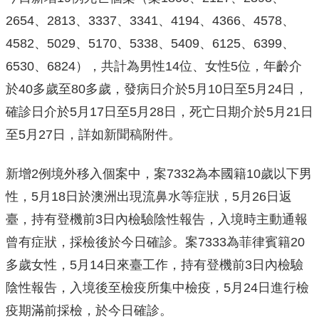
2654、2813、3337、3341、4194、4366、4578、
4582、5029、5170、5338、5409、6125、6399、
6530、6824），共計為男性14位、女性5位，年齡介
於40多歲至80多歲，發病日介於5月10日至5月24日，
確診日介於5月17日至5月28日，死亡日期介於5月21日
至5月27日，詳如新聞稿附件。
新增2例境外移入個案中，案7332為本國籍10歲以下男
性，5月18日於澳洲出現流鼻水等症狀，5月26日返
臺，持有登機前3日內檢驗陰性報告，入境時主動通報
曾有症狀，採檢後於今日確診。案7333為菲律賓籍20
多歲女性，5月14日來臺工作，持有登機前3日內檢驗
陰性報告，入境後至檢疫所集中檢疫，5月24日進行檢
疫期滿前採檢，於今日確診。