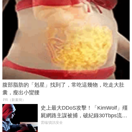
腹部脂肪的「剋星」找到了，常吃這幾物，吃走大肚
囊，瘦出小蠻腰
PR（新素簡）
史上最大DDoS攻擊！「KimWolf」殭
屍網路主謀被捕，破紀錄30Tbps流量
癱瘓全球！
雲端/資訊安全