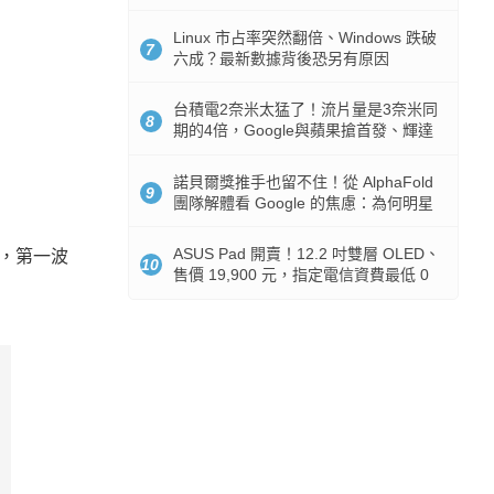
512GB 起跳
Linux 市占率突然翻倍、Windows 跌破
7
六成？最新數據背後恐另有原因
台積電2奈米太猛了！流片量是3奈米同
8
期的4倍，Google與蘋果搶首發、輝達
與AMD排隊等產能
諾貝爾獎推手也留不住！從 AlphaFold
9
團隊解體看 Google 的焦慮：為何明星
實驗室要為 Gemini 讓路？
ASUS Pad 開賣！12.2 吋雙層 OLED、
，第一波
10
售價 19,900 元，指定電信資費最低 0
元入手