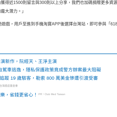
獲得近1500則留言與300則以上分享，我們也加碼捐贈更多資
的龐大潛力。」
動遊戲，用戶至進到手機淘寶APP後選擇台灣站，即可參與「61
》導演新作，阮經天、王淨主演
o自駕車逃逸，隱私保護政策竟成警方辦案最大阻礙
識別碼追蹤 19 歲駭客，勒索 800 萬美金慘遭引渡受審
・台灣癌症基金會
玩樂，省錢更省心！
PR・Club Med Taiwan