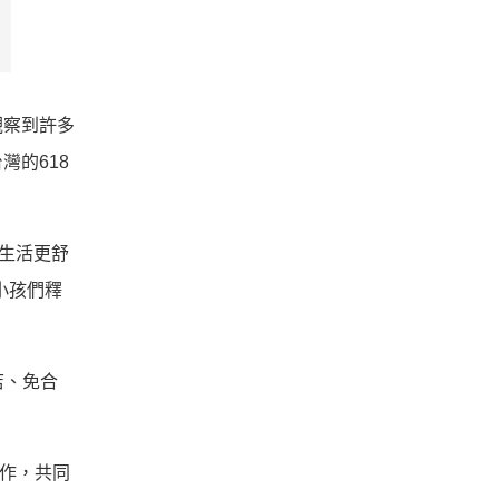
觀察到許多
的618
生活更舒
小孩們釋
店、免合
合作，共同