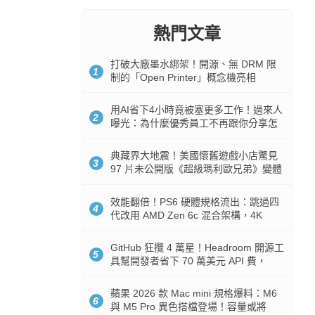
熱門文章
打破大廠墨水綁架！開源、無 DRM 限
1
制的「Open Printer」概念機亮相
用AI省下4小時竟被塞更多工作！過來人
2
曝光：為什麼優秀員工不再跟你分享怎
麼使用AI
典藏界大地震！美國懷舊遊戲小店驚見
3
97 片未公開版《超級瑪利歐兄弟》變體
任天堂卡帶
效能翻倍！PS6 硬體規格流出：跳過四
4
代改用 AMD Zen 6c 混合架構，4K
120fps 與全光追時代來臨
GitHub 狂攬 4 萬星！Headroom 開源工
5
具幫開發者省下 70 萬美元 API 費，
Token 消耗暴降 92%
蘋果 2026 款 Mac mini 規格爆料：M6
6
與 M5 Pro 異色搭檔登場！容量或將