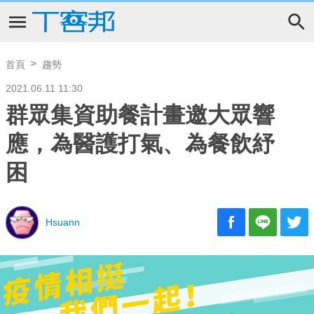
首頁
趨勢
2021.06.11 11:30
群眾集資助餐計畫邀大眾響
應，為醫護打氣、為餐飲紓
困
Hsuann