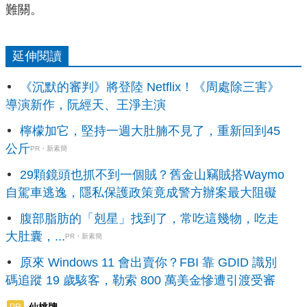
難關。
延伸閱讀
《沉默的審判》將登陸 Netflix！《周處除三害》
導演新作，阮經天、王淨主演
檸檬加它，堅持一週大肚腩不見了，重新回到45
公斤
PR・新素簡
29顆鏡頭也抓不到一個賊？舊金山竊賊搭Waymo
自駕車逃逸，隱私保護政策竟成警方辦案最大阻礙
腹部脂肪的「剋星」找到了，常吃這幾物，吃走
大肚囊，...
PR・新素簡
原來 Windows 11 會出賣你？FBI 靠 GDID 識別
碼追蹤 19 歲駭客，勒索 800 萬美金慘遭引渡受審
PR