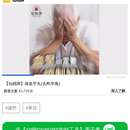
仙桃牌
ads by popIn
【仙桃牌】保血平丸(去羚羊角)
深入了解
觀看次數 43,735次
#趨勢
#募資
送【10個ChatGPT的好工具】電子書