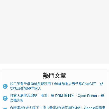
熱門文章
找了半輩子求助偵探都沒用！66歲加拿大男子靠ChatGPT，成
1
功找回失散50年家人
打破大廠墨水綁架！開源、無 DRM 限制的「Open Printer」概
2
念機亮相
台積電2奈米太猛了！流片量是3奈米同期的4倍，Google與蘋果