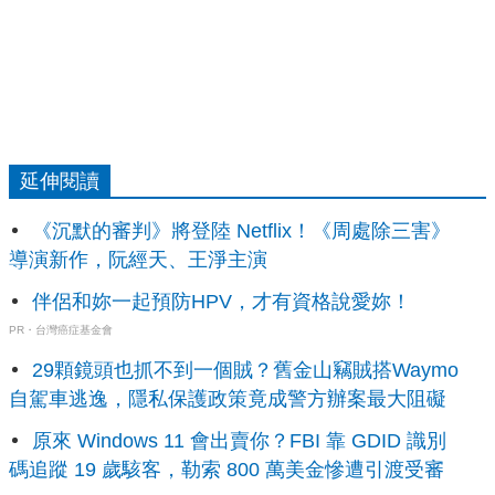
延伸閱讀
《沉默的審判》將登陸 Netflix！《周處除三害》
導演新作，阮經天、王淨主演
伴侶和妳一起預防HPV，才有資格說愛妳！
PR・台灣癌症基金會
29顆鏡頭也抓不到一個賊？舊金山竊賊搭Waymo
自駕車逃逸，隱私保護政策竟成警方辦案最大阻礙
原來 Windows 11 會出賣你？FBI 靠 GDID 識別
碼追蹤 19 歲駭客，勒索 800 萬美金慘遭引渡受審