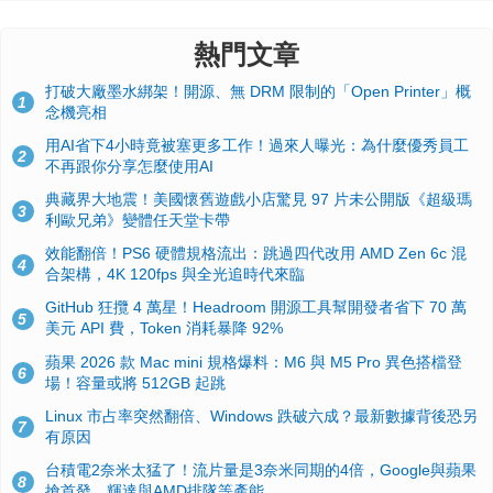
熱門文章
打破大廠墨水綁架！開源、無 DRM 限制的「Open Printer」概
1
念機亮相
用AI省下4小時竟被塞更多工作！過來人曝光：為什麼優秀員工
2
不再跟你分享怎麼使用AI
典藏界大地震！美國懷舊遊戲小店驚見 97 片未公開版《超級瑪
3
利歐兄弟》變體任天堂卡帶
效能翻倍！PS6 硬體規格流出：跳過四代改用 AMD Zen 6c 混
4
合架構，4K 120fps 與全光追時代來臨
GitHub 狂攬 4 萬星！Headroom 開源工具幫開發者省下 70 萬
5
美元 API 費，Token 消耗暴降 92%
蘋果 2026 款 Mac mini 規格爆料：M6 與 M5 Pro 異色搭檔登
6
場！容量或將 512GB 起跳
Linux 市占率突然翻倍、Windows 跌破六成？最新數據背後恐另
7
有原因
台積電2奈米太猛了！流片量是3奈米同期的4倍，Google與蘋果
8
搶首發、輝達與AMD排隊等產能