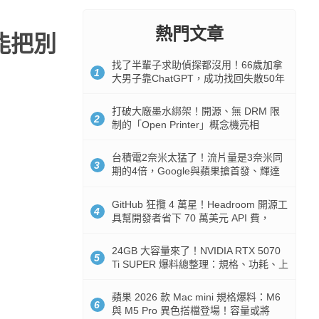
熱門文章
能把別
找了半輩子求助偵探都沒用！66歲加拿
1
大男子靠ChatGPT，成功找回失散50年
家人
打破大廠墨水綁架！開源、無 DRM 限
2
制的「Open Printer」概念機亮相
台積電2奈米太猛了！流片量是3奈米同
3
期的4倍，Google與蘋果搶首發、輝達
與AMD排隊等產能
GitHub 狂攬 4 萬星！Headroom 開源工
4
具幫開發者省下 70 萬美元 API 費，
Token 消耗暴降 92%
24GB 大容量來了！NVIDIA RTX 5070
5
Ti SUPER 爆料總整理：規格、功耗、上
市時間
蘋果 2026 款 Mac mini 規格爆料：M6
6
與 M5 Pro 異色搭檔登場！容量或將