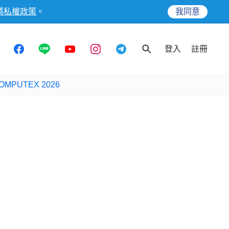
隱私權政策
。
我同意
登入
註冊
OMPUTEX 2026