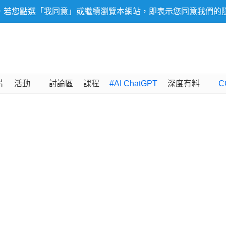
，若您點選「我同意」或繼續瀏覽本網站，即表示您同意我們的
片
活動
討論區
課程
#AI ChatGPT
深度有料
C