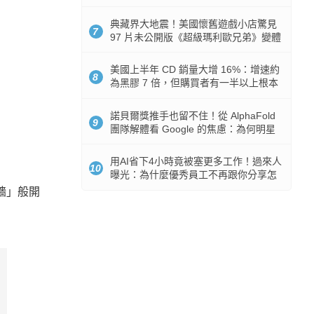
512GB 起跳
典藏界大地震！美國懷舊遊戲小店驚見
7
97 片未公開版《超級瑪利歐兄弟》變體
任天堂卡帶
美國上半年 CD 銷量大增 16%：增速約
8
為黑膠 7 倍，但購買者有一半以上根本
沒有播放器
諾貝爾獎推手也留不住！從 AlphaFold
9
團隊解體看 Google 的焦慮：為何明星
實驗室要為 Gemini 讓路？
用AI省下4小時竟被塞更多工作！過來人
10
曝光：為什麼優秀員工不再跟你分享怎
麼使用AI
撞牆」般開