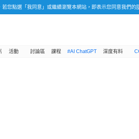
，若您點選「我同意」或繼續瀏覽本網站，即表示您同意我們的
片
活動
討論區
課程
#AI ChatGPT
深度有料
C