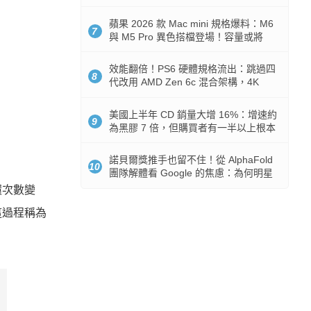
Token 消耗暴降 92%
蘋果 2026 款 Mac mini 規格爆料：M6
7
與 M5 Pro 異色搭檔登場！容量或將
512GB 起跳
效能翻倍！PS6 硬體規格流出：跳過四
8
代改用 AMD Zen 6c 混合架構，4K
120fps 與全光追時代來臨
美國上半年 CD 銷量大增 16%：增速約
9
為黑膠 7 倍，但購買者有一半以上根本
沒有播放器
諾貝爾獎推手也留不住！從 AlphaFold
10
團隊解體看 Google 的焦慮：為何明星
實驗室要為 Gemini 讓路？
環次數變
這過程稱為