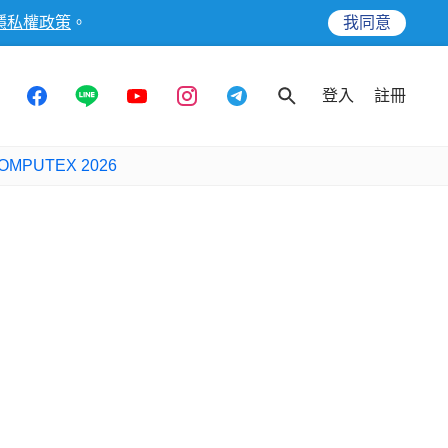
隱私權政策
。
我同意
登入
註冊
OMPUTEX 2026