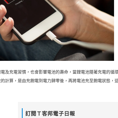
用電及充電習慣，也會影響電池的壽命，當鋰電池隨著充電的循
數的計算，是由充飽電到電力歸零後，再將電池充至飽電狀態，
訂閱Ｔ客邦電子日報