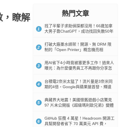
熱門文章
次數，瞭解
找了半輩子求助偵探都沒用！66歲加拿
1
大男子靠ChatGPT，成功找回失散50年
家人
打破大廠墨水綁架！開源、無 DRM 限
2
制的「Open Printer」概念機亮相
用AI省下4小時竟被塞更多工作！過來人
3
曝光：為什麼優秀員工不再跟你分享怎
麼使用AI
台積電2奈米太猛了！流片量是3奈米同
4
期的4倍，Google與蘋果搶首發、輝達
與AMD排隊等產能
典藏界大地震！美國懷舊遊戲小店驚見
5
97 片未公開版《超級瑪利歐兄弟》變體
任天堂卡帶
GitHub 狂攬 4 萬星！Headroom 開源工
6
具幫開發者省下 70 萬美元 API 費，