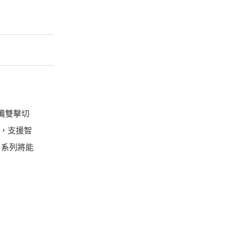
具備雙擊切
程，支援智
d 系列將能