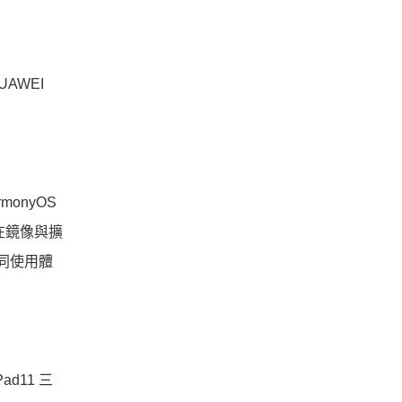
HUAWEI
onyOS
，在鏡像與擴
協同使用體
ad11 三