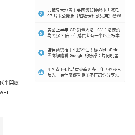
512GB 起跳
典藏界大地震！美國懷舊遊戲小店驚見
7
97 片未公開版《超級瑪利歐兄弟》變體
任天堂卡帶
美國上半年 CD 銷量大增 16%：增速約
8
為黑膠 7 倍，但購買者有一半以上根本
沒有播放器
諾貝爾獎推手也留不住！從 AlphaFold
9
團隊解體看 Google 的焦慮：為何明星
實驗室要為 Gemini 讓路？
用AI省下4小時竟被塞更多工作！過來人
10
曝光：為什麼優秀員工不再跟你分享怎
麼使用AI
一代半開放
WEI