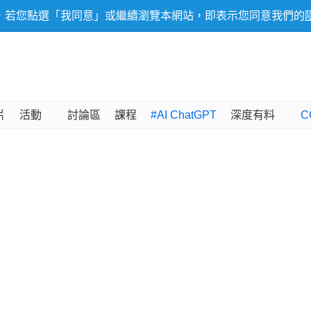
，若您點選「我同意」或繼續瀏覽本網站，即表示您同意我們的
片
活動
討論區
課程
#AI ChatGPT
深度有料
C