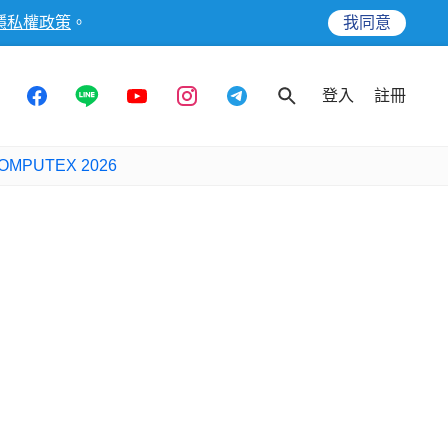
隱私權政策
。
我同意
登入
註冊
OMPUTEX 2026