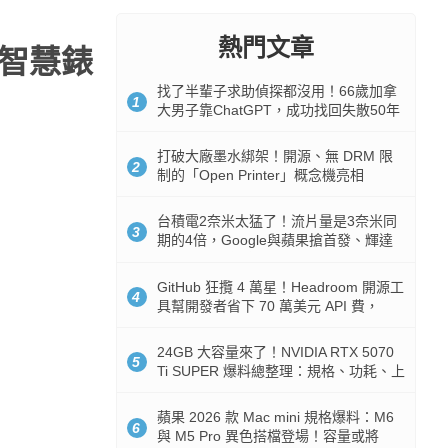
熱門文章
／智慧錶
找了半輩子求助偵探都沒用！66歲加拿
1
大男子靠ChatGPT，成功找回失散50年
家人
打破大廠墨水綁架！開源、無 DRM 限
2
制的「Open Printer」概念機亮相
台積電2奈米太猛了！流片量是3奈米同
3
期的4倍，Google與蘋果搶首發、輝達
與AMD排隊等產能
GitHub 狂攬 4 萬星！Headroom 開源工
4
具幫開發者省下 70 萬美元 API 費，
Token 消耗暴降 92%
24GB 大容量來了！NVIDIA RTX 5070
5
Ti SUPER 爆料總整理：規格、功耗、上
市時間
蘋果 2026 款 Mac mini 規格爆料：M6
6
與 M5 Pro 異色搭檔登場！容量或將