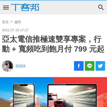
首頁
趨勢
2021.07.19 17:27
亞太電信推極速雙享專案，行
動 + 寬頻吃到飽月付 799 元起
洪詩詩