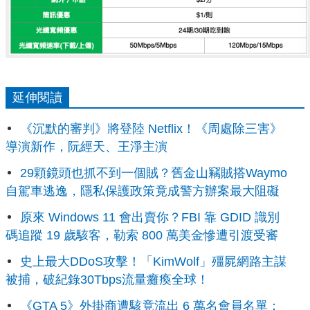
延伸閱讀
《沉默的審判》將登陸 Netflix！《周處除三害》
導演新作，阮經天、王淨主演
29顆鏡頭也抓不到一個賊？舊金山竊賊搭Waymo
自駕車逃逸，隱私保護政策竟成警方辦案最大阻礙
原來 Windows 11 會出賣你？FBI 靠 GDID 識別
碼追蹤 19 歲駭客，勒索 800 萬美金慘遭引渡受審
史上最大DDoS攻擊！「KimWolf」殭屍網路主謀
被捕，破紀錄30Tbps流量癱瘓全球！
《GTA 5》外掛商遭駭竟流出 6 萬名會員名單：