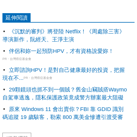
延伸閱讀
《沉默的審判》將登陸 Netflix！《周處除三害》
導演新作，阮經天、王淨主演
伴侶和妳一起預防HPV，才有資格說愛妳！
PR・台灣癌症基金會
立即諮詢HPV！是對自己健康最好的投資，把握
現在不...
PR・台灣癌症基金會
29顆鏡頭也抓不到一個賊？舊金山竊賊搭Waymo
自駕車逃逸，隱私保護政策竟成警方辦案最大阻礙
原來 Windows 11 會出賣你？FBI 靠 GDID 識別
碼追蹤 19 歲駭客，勒索 800 萬美金慘遭引渡受審