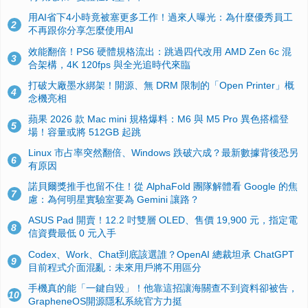
用AI省下4小時竟被塞更多工作！過來人曝光：為什麼優秀員工
2
不再跟你分享怎麼使用AI
效能翻倍！PS6 硬體規格流出：跳過四代改用 AMD Zen 6c 混
3
合架構，4K 120fps 與全光追時代來臨
打破大廠墨水綁架！開源、無 DRM 限制的「Open Printer」概
4
念機亮相
蘋果 2026 款 Mac mini 規格爆料：M6 與 M5 Pro 異色搭檔登
5
場！容量或將 512GB 起跳
Linux 市占率突然翻倍、Windows 跌破六成？最新數據背後恐另
6
有原因
諾貝爾獎推手也留不住！從 AlphaFold 團隊解體看 Google 的焦
7
慮：為何明星實驗室要為 Gemini 讓路？
ASUS Pad 開賣！12.2 吋雙層 OLED、售價 19,900 元，指定電
8
信資費最低 0 元入手
Codex、Work、Chat到底該選誰？OpenAI 總裁坦承 ChatGPT
9
目前程式介面混亂：未來用戶將不用區分
手機真的能「一鍵自毀」！他靠這招讓海關查不到資料卻被告，
10
GrapheneOS開源隱私系統官方力挺