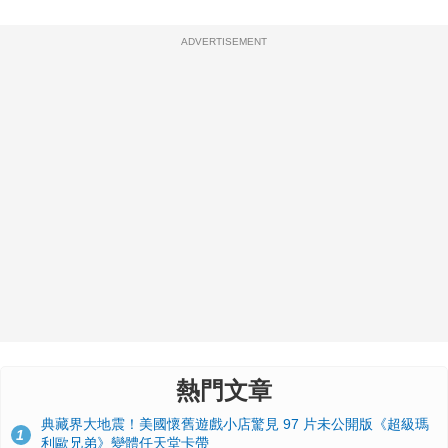
ADVERTISEMENT
熱門文章
典藏界大地震！美國懷舊遊戲小店驚見 97 片未公開版《超級瑪
1
利歐兄弟》變體任天堂卡帶