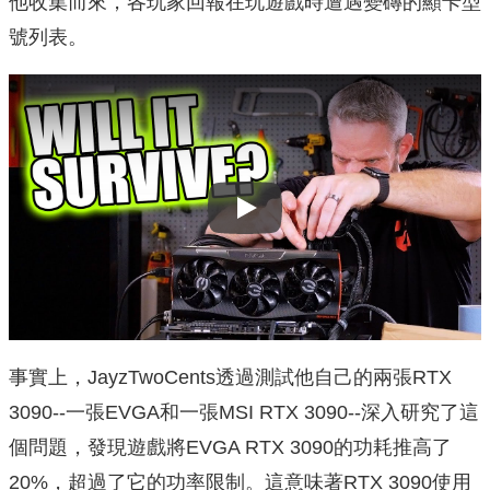
他收集而來，各玩家回報在玩遊戲時遭遇變磚的顯卡型
號列表。
Play
事實上，JayzTwoCents透過測試他自己的兩張RTX
3090--一張EVGA和一張MSI RTX 3090--深入研究了這
個問題，發現遊戲將EVGA RTX 3090的功耗推高了
20%，超過了它的功率限制。這意味著RTX 3090使用