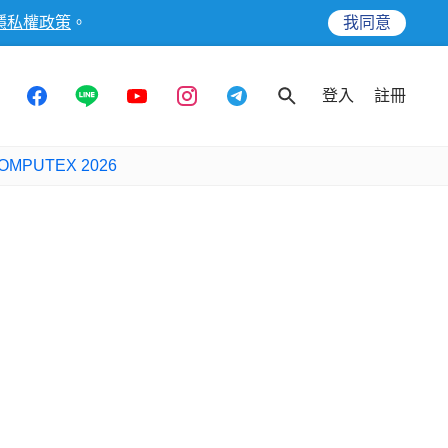
隱私權政策
。
我同意
登入
註冊
OMPUTEX 2026