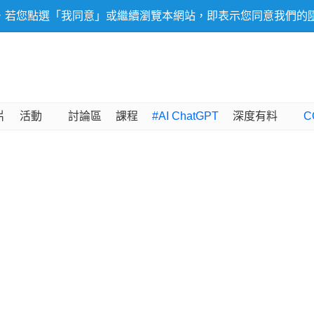
，若您點選「我同意」或繼續瀏覽本網站，即表示您同意我們的
片
活動
討論區
課程
#AI ChatGPT
深度有料
C