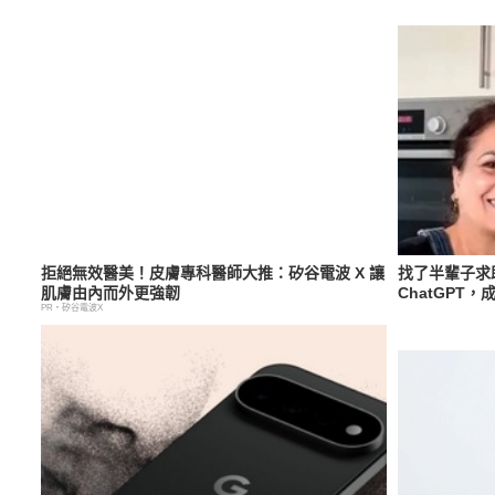
拒絕無效醫美！皮膚專科醫師大推：矽谷電波 X 讓
找了半輩子求
肌膚由內而外更強韌
ChatGPT
PR・矽谷電波X