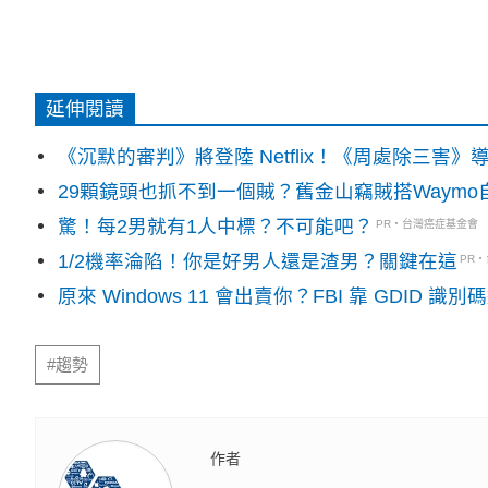
延伸閱讀
《沉默的審判》將登陸 Netflix！《周處除三害
29顆鏡頭也抓不到一個賊？舊金山竊賊搭Waym
驚！每2男就有1人中標？不可能吧？
PR・台灣癌症基金會
1/2機率淪陷！你是好男人還是渣男？關鍵在這
PR
原來 Windows 11 會出賣你？FBI 靠 GDID 
#趨勢
作者