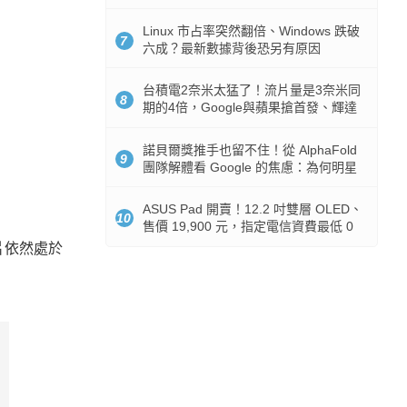
512GB 起跳
Linux 市占率突然翻倍、Windows 跌破
7
六成？最新數據背後恐另有原因
台積電2奈米太猛了！流片量是3奈米同
8
期的4倍，Google與蘋果搶首發、輝達
與AMD排隊等產能
諾貝爾獎推手也留不住！從 AlphaFold
9
團隊解體看 Google 的焦慮：為何明星
實驗室要為 Gemini 讓路？
ASUS Pad 開賣！12.2 吋雙層 OLED、
10
售價 19,900 元，指定電信資費最低 0
元入手
片依然處於