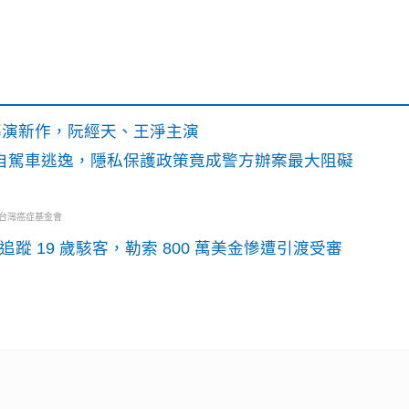
》導演新作，阮經天、王淨主演
o自駕車逃逸，隱私保護政策竟成警方辦案最大阻礙
・台灣癌症基金會
識別碼追蹤 19 歲駭客，勒索 800 萬美金慘遭引渡受審