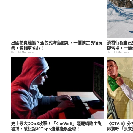
出國花費難抓？全包式海島假期，一價搞定食宿玩
滑雪行程自己
樂，省錢更省心！
即雪場，一價
PR・Club Med Taiwan
PR・Club Med Taiwan
史上最大DDoS攻擊！「KimWolf」殭屍網路主謀
《GTA 5》
被捕，破紀錄30Tbps流量癱瘓全球！
界驚呼「原來