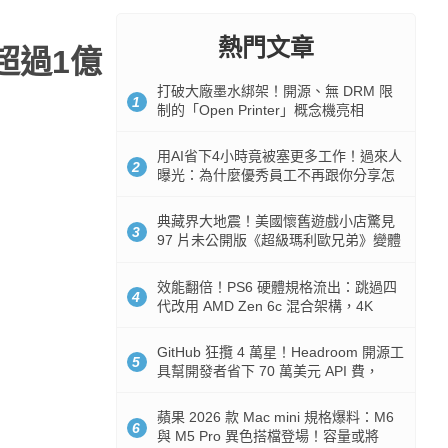
熱門文章
超過1億
打破大廠墨水綁架！開源、無 DRM 限
1
制的「Open Printer」概念機亮相
用AI省下4小時竟被塞更多工作！過來人
2
曝光：為什麼優秀員工不再跟你分享怎
麼使用AI
典藏界大地震！美國懷舊遊戲小店驚見
3
97 片未公開版《超級瑪利歐兄弟》變體
任天堂卡帶
效能翻倍！PS6 硬體規格流出：跳過四
4
代改用 AMD Zen 6c 混合架構，4K
120fps 與全光追時代來臨
GitHub 狂攬 4 萬星！Headroom 開源工
5
具幫開發者省下 70 萬美元 API 費，
Token 消耗暴降 92%
蘋果 2026 款 Mac mini 規格爆料：M6
6
與 M5 Pro 異色搭檔登場！容量或將