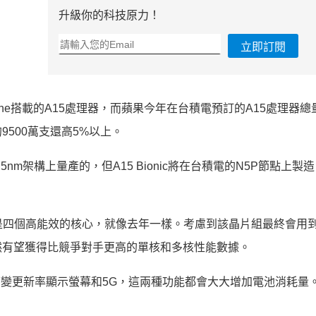
升級你的科技原力！
立即訂閱
ne搭載的A15處理器，而蘋果今年在台積電預訂的A15處理器總
500萬支還高5%以上。
5nm架構上量產的，但A15 Bionic將在台積電的N5P節點上製
，搭配是四個高能效的核心，就像去年一樣。考慮到該晶片組最終會用
然有望獲得比競爭對手更高的單核和多核性能數據。
 Max首次採用可變更新率顯示螢幕和5G，這兩種功能都會大大增加電池消耗