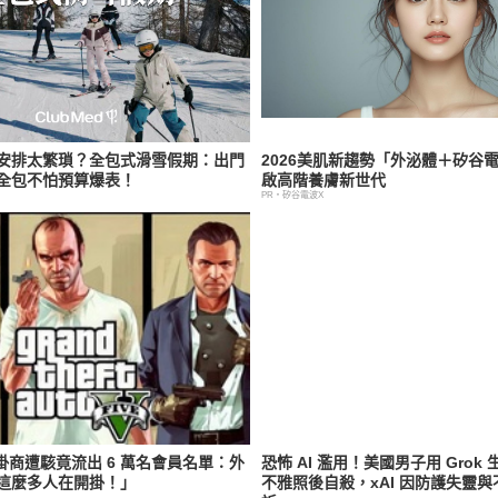
安排太繁瑣？全包式滑雪假期：出門
2026美肌新趨勢「外泌體＋矽谷
全包不怕預算爆表！
啟高階養膚新世代
PR・矽谷電波X
外掛商遭駭竟流出 6 萬名會員名單：外
恐怖 AI 濫用！美國男子用 Grok
這麼多人在開掛！」
不雅照後自殺，xAI 因防護失靈