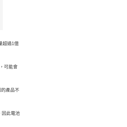
量超過1億
造，可能會
到的產品不
量。因此電池