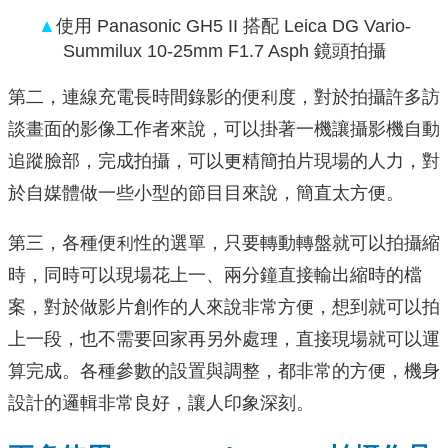
▲
使用 Panasonic GH5 II 搭配 Leica DG Vario-
Summilux 10-25mm F1.7 Asph 鏡頭拍攝
第二，連線充電長時間錄影的便利度，對於拍攝許多訪
談畫面的影像工作者來說，可以掛著一機讓攝影機⾃動
追蹤臉部，完成拍攝，可以更精簡拍片現場的⼈⼒，對
於自媒體做一些小型的節⽬目來說，簡直太方便。
第三，各種便利性的選單，只要轉動轉盤就可以拍攝縮
時，同時可以現場花上一、兩分鐘直接輸出縮時的檔
案，對於做影片創作的⼈來說非常⽅便，想到就可以拍
上一段，也不需要回家再另外處理，直接現場就可以運
算完成。各種參數的設置與調整，都非常的方便，機⾝
設計的邏輯非常良好，讓⼈印象深刻。