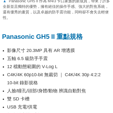
▲
Panasonic GH5 II 作為 M4/3 卡口家族的新成員，帶來了許多
全新並且獨特的優勢，擁有絕佳的操作手感、強大的對焦系統，
還有優秀的畫質，以及卓越的防手震功能，同時卻不會失去輕便
性。
Panasonic GH5 II
重點規格
影像尺寸 20.3MP 具有 AR 增透膜
五軸 6.5 級防⼿手震
12 檔動態範圍的 V-Log L
C4K/4K 60p10-bit 無裁切 ｜ C4K/4K 30p 4:2:2
10-bit 錄影規格
⼈臉/瞳孔/頭部/⾝體/動物 辨識自動對焦
雙 SD 卡槽
USB 充電/供電