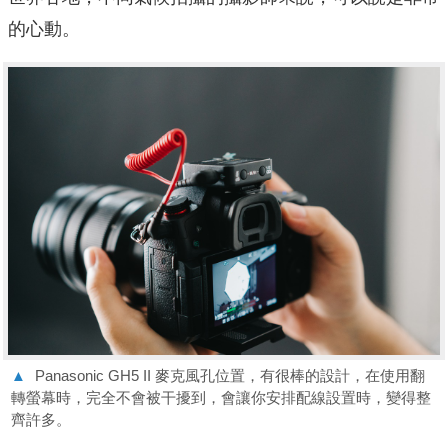
的⼼動。
▲
Panasonic GH5 II 麥克風孔位置，有很棒的設計，在使⽤翻
轉螢幕時，完全不會被⼲擾到，會讓你安排配線設置時，變得整
⿑許多。