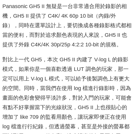
Panasonic GH5 II 無疑是一台非常適合用於錄影的相
機，GH5 II 提供了 C4K/ 4K 60p 10 bit（內錄/外
錄），同時在選單設計上，要切換成各種錄影格式都相
當的便利，⽽對於追求顏⾊表現的⼈來說，GH5 II 也
提供了外錄 C4K/4K 30p/25p 4:2:2 10-bit 的規格。
對比上一代 GH5，本次 GH5 II 內建了 V-log L 的錄影
模式，如果你是⼀個喜歡透過 LUT 調色的玩家，那⼀
定可以用上 V-log L 模式，可以給予後製調色上有更⼤
的空間。同時，當我們在使用 log 檔進⾏錄影時，因為
畫面的⾊彩會變得平淡許多，對於入門的玩家，可能會
有點不好掌握當下的光線狀況，GH5 II 上也很貼⼼的
增加了 like 709 的監看⽤顏色，讓玩家即便正在使用
log 檔進⾏行紀錄，但透過螢幕，甚⾄是外接的螢幕都