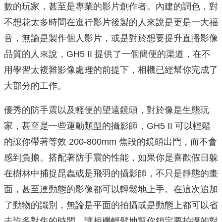
數的玩家，甚至是專業的影片創作者。內建的調色，對
不想花太多時間在進行影片後製的⼈來說是更是⼀大福
音，無論是製作個人影片，或是對於想要提升直播影像
品質的人來說，GH5 II 提供了⼀個簡便的渠道，在不
⽤學習太複雜影像處理的前提下，相機已經幫你完成了
大部分的⼯作。
優秀的防手震以及輕便的望遠鏡頭，對於像是⽣態玩
家，甚⾄是⼀些運動類型的攝影師，GH5 II 可以輕鬆
的讓你帶著等效 200-800mm 焦段的鏡頭出門，⽽不會
感到負擔。搭配著防手震的性能，如果你是喜歡假日躲
在樹林中捕捉昆蟲或是⾶羽的攝影師，不只是靜態的畫
面，甚⾄連動態的影像都可以輕鬆地上手。在這次追加
了動物的識別，無論是平⾯的拍攝或是動態上都可以省
去許多對焦的時間，讓相機輕鬆地幫你鎖定要拍攝的對