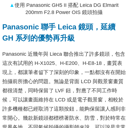
▲
使用 Panasonic GH5 II 搭配 Leica DG Elmarit
200mm F2.8 Power OIS 鏡頭拍攝
Panasonic
聯手 Leica 鏡頭，延續
GH 系列的優勢再升級
Panasonic 近幾年與 Lieca 聯合推出了許多鏡頭，包含
這次有試用的 H-X1025、H-E200、H-E8-18，畫質表
現上，都讓筆者留下了深刻的印象，⼀點都沒有在開始
拍攝前所擔心的問題。無論是背面 LCD 與觀景窗畫質
都很清楚，同時保留了 LVF 鈕，對應了不同工作時
候，可以讓畫⾯維持在 LCD 或是電⼦觀景窗，相較於
許多機種都已經取消了這顆按鈕，能夠保留讓人感到非
常開心。幾款新鏡頭都標榜著防水、防雪，對於時常在
世界各地，不同氣候拍攝的攝影師來說，可以說是非常