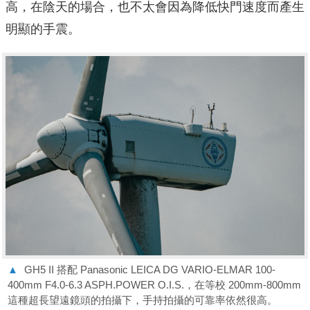
高，在陰天的場合，也不太會因為降低快⾨速度⽽產⽣
明顯的⼿震。
▲
GH5 II 搭配 Panasonic LEICA DG VARIO-ELMAR 100-
400mm F4.0-6.3 ASPH.POWER O.I.S.，在等校 200mm-800mm
這種超長望遠鏡頭的拍攝下，⼿持拍攝的可靠率依然很高。