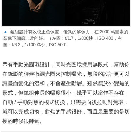
▲
鏡組設計有效校正⾊像差，優異的解像力，在 2000 萬畫素的
影像下細節非常的好。（左圖：f/1.7，1/800秒，ISO 400，右
圖：f/6.3，1/10000秒，ISO 500）
帶有⼿動光圈環設計，同時光圈環採⽤無段式，幫助你
在錄影的時候微調光圈來控制曝光，無段的設計更可以
讓畫面變化的溫和，不會產⽣斷層。雖然屬於外變焦的
形式，但鏡組伸長的幅度很小，幾乎可以當作不存在。
⾃動 / ⼿動對焦的模式切換，只需要向後拉動對焦環，
就可以完成切換，對焦的⼿感很好，⽽且最重要的是切
換的時候很帥氣。