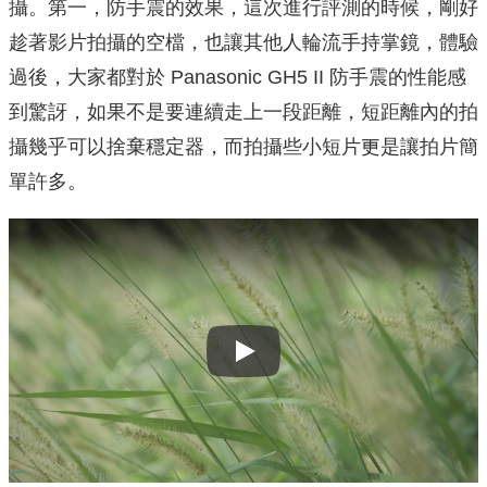
攝。第⼀，防⼿震的效果，這次進行評測的時候，剛好
趁著影片拍攝的空檔，也讓其他人輪流手持掌鏡，體驗
過後，⼤家都對於 Panasonic GH5 II 防⼿震的性能感
到驚訝，如果不是要連續走上一段距離，短距離內的拍
攝幾乎可以捨棄穩定器，⽽拍攝些⼩短片更是讓拍片簡
單許多。
Play