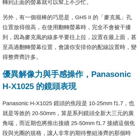
轉到正⾯的螢幕就可以幫上不少忙。
另外，有⼀個很棒的巧思是，GH5 II 的「麥克風」孔
位置放得很高，在使⽤翻轉螢幕時，完全不會被⼲擾
到，因為麥克風的線多半要往上拉，設置在最上面，甚
⾄⾼過翻轉螢幕位置，會讓你安排你的配線設置時，變
得整⿑齊許多。
優異解像力與手感操作，Panasonic
H-X1025 的鏡頭表現
Panasonic H-X1025 鏡頭的焦段是 10-25mm f1.7，也
就是等效的 20-50mm，算是系列鏡頭全新大三元的廣
角端，⽽近期也將推出接續 25-50mm f1.7 接續這個焦
段與光圈的規格，讓⼈非常的期待整組湊齊的那個時