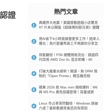
熱門文章
s認證
典藏界大地震！美國懷舊遊戲小店驚見
1
97 片未公開版《超級瑪利歐兄弟》變體
任天堂卡帶
用AI省下4小時竟被塞更多工作！過來人
2
曝光：為什麼優秀員工不再跟你分享怎
麼使用AI
效能翻倍！PS6 硬體規格流出：跳過四
3
代改用 AMD Zen 6c 混合架構，4K
120fps 與全光追時代來臨
打破大廠墨水綁架！開源、無 DRM 限
4
制的「Open Printer」概念機亮相
蘋果 2026 款 Mac mini 規格爆料：M6
5
與 M5 Pro 異色搭檔登場！容量或將
512GB 起跳
Linux 市占率突然翻倍、Windows 跌破
6
六成？最新數據背後恐另有原因