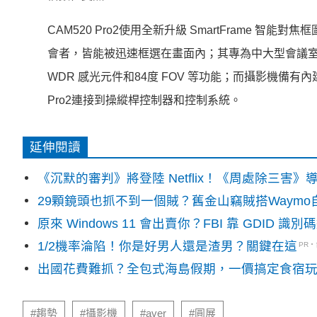
CAM520 Pro2使用全新升級 SmartFrame 智能
會者，
皆能被迅速框選在畫面內；其專為中大型會議室
WDR 感光元件和84度 FOV 等功能；
而攝影機備有內建
Pro2連接到操縱桿控制器和控制系統。
延伸閱讀
《沉默的審判》將登陸 Netflix！《周處除三害
29顆鏡頭也抓不到一個賊？舊金山竊賊搭Waym
原來 Windows 11 會出賣你？FBI 靠 GDID 
1/2機率淪陷！你是好男人還是渣男？關鍵在這
PR
出國花費難抓？全包式海島假期，一價搞定食宿
#趨勢
#攝影機
#aver
#圓展