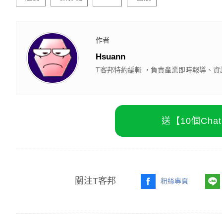
作者
Hsuann
T客邦特約編輯 ，負責產業即時報導、資
送【10個Ch
關注T客邦
粉絲專頁