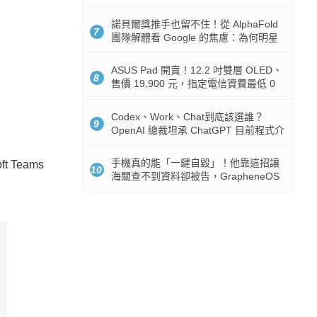
諾貝爾獎推手也留不住！從 AlphaFold
7
團隊解體看 Google 的焦慮：為何明星
實驗室要為 Gemini 讓路？
ASUS Pad 開賣！12.2 吋雙層 OLED、
8
售價 19,900 元，指定電信資費最低 0
元入手
Codex、Work、Chat到底該選誰？
9
OpenAI 總裁坦承 ChatGPT 目前程式介
面混亂：未來用戶將不用區分
手機真的能「一鍵自毀」！他靠這招讓
 Teams
10
海關查不到資料卻被告，GrapheneOS
開源隱私系統官方力挺