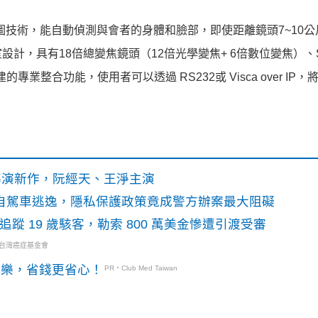
對焦框圖技術，能自動偵測與會
者的身體和臉部，即使距離鏡頭7~10
設計，具有18倍總變焦鏡頭（12倍光
學變焦+ 6倍數位變焦）、So
的專業整合功能，使用者可以透過 RS232或 V
isca over IP，
》導演新作，阮經天、王淨主演
o自駕車逃逸，隱私保護政策竟成警方辦案最大阻礙
識別碼追蹤 19 歲駭客，勒索 800 萬美金慘遭引渡受審
・台灣癌症基金會
玩樂，省錢更省心！
PR・Club Med Taiwan