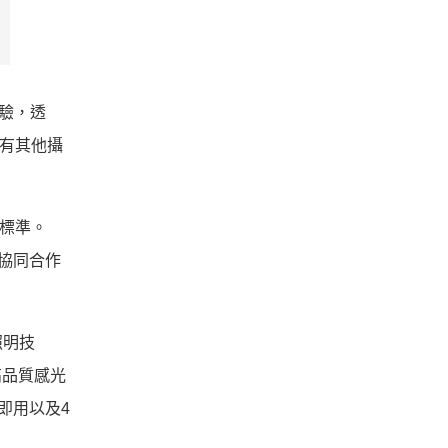
體驗，透
有其他攝
質的標準。
業的協同合作
照明技
高品質感光
即用以及4