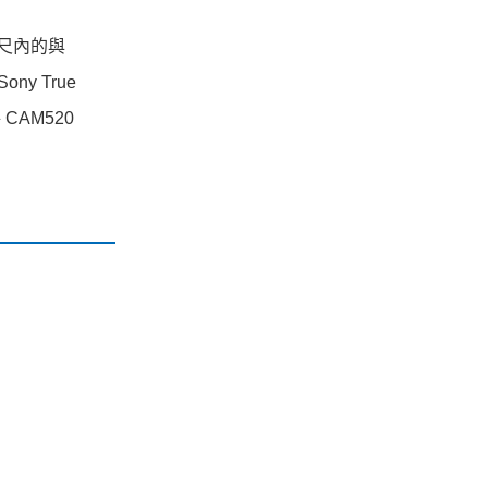
公尺內的與
ny True
將 CAM520