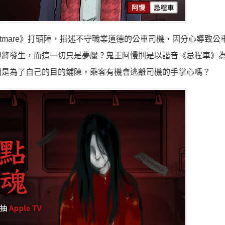
ightmare》打頭陣，描述不守職業道德的公車司機，
因分心導致公
即將發生，而這一切只是夢魘？
鬼王阿慢則是以諧音《忌程車》
則是為了自己的目的鋪陳，乘客有機會逃離司機的手掌心嗎？