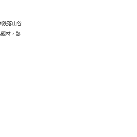
車跌落山谷
為題材，
熱