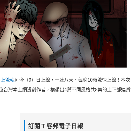
路上驚魂
》今（9）日上線，一連八天、每晚10時驚悚上線！
本次
4位台灣本土網漫創作者，構想出4篇不同風格共8集的上下部連
貫
訂閱Ｔ客邦電子日報