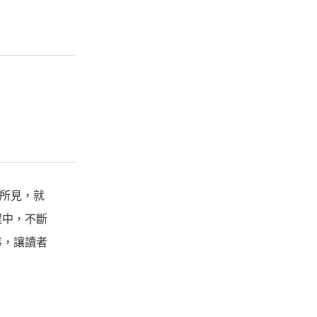
所見，
就
程中，
不斷
事，
讓讀者