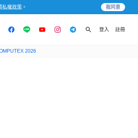
隱私權政策
。
我同意
登入
註冊
OMPUTEX 2026