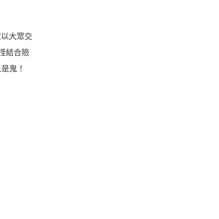
定以大眾交
怪結合險
人是鬼！