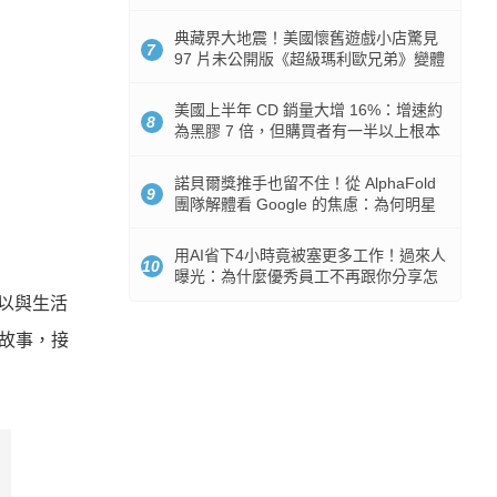
512GB 起跳
典藏界大地震！美國懷舊遊戲小店驚見
7
97 片未公開版《超級瑪利歐兄弟》變體
任天堂卡帶
美國上半年 CD 銷量大增 16%：增速約
8
為黑膠 7 倍，但購買者有一半以上根本
沒有播放器
諾貝爾獎推手也留不住！從 AlphaFold
9
團隊解體看 Google 的焦慮：為何明星
實驗室要為 Gemini 讓路？
用AI省下4小時竟被塞更多工作！過來人
10
曝光：為什麼優秀員工不再跟你分享怎
麼使用AI
以與生活
故事，接