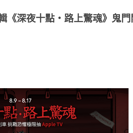
驚悚特輯《深夜十點・路上驚魂》鬼