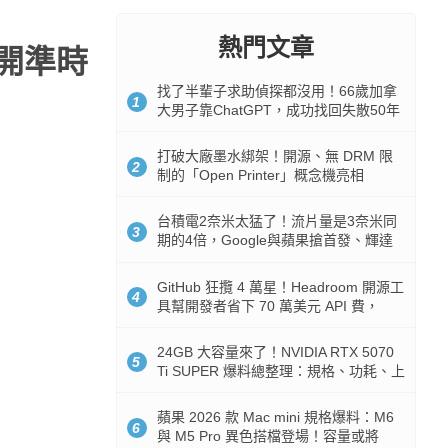
熱門文章
門開準時
找了半輩子求助偵探都沒用！66歲加拿
1
大男子靠ChatGPT，成功找回失散50年
家人
打破大廠墨水綁架！開源、無 DRM 限
2
制的「Open Printer」概念機亮相
台積電2奈米太猛了！流片量是3奈米同
3
期的4倍，Google與蘋果搶首發、輝達
與AMD排隊等產能
GitHub 狂攬 4 萬星！Headroom 開源工
4
具幫開發者省下 70 萬美元 API 費，
Token 消耗暴降 92%
24GB 大容量來了！NVIDIA RTX 5070
5
Ti SUPER 爆料總整理：規格、功耗、上
市時間
蘋果 2026 款 Mac mini 規格爆料：M6
6
與 M5 Pro 異色搭檔登場！容量或將