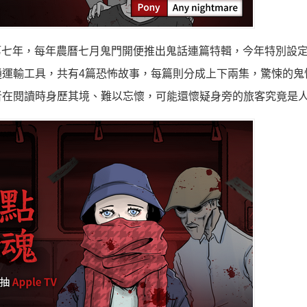
登台的第七年，每年農曆七月鬼門開便推出鬼話連篇特輯，今年特別設
運輸工具，共有4篇恐怖故事
，每篇則分成上下兩集，驚悚的鬼
者在閱讀時身歷其境、難以忘懷，
可能還懷疑身旁的旅客究竟是