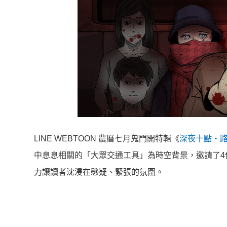
LINE WEBTOON 農曆七月鬼門開特輯《
深夜十點・
中息息相關的「大眾交通工具」為時空背景，
邀請了
力讓讀者沈浸在懸疑、緊張的氛圍。