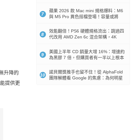
Token 消耗暴降 92%
蘋果 2026 款 Mac mini 規格爆料：M6
7
與 M5 Pro 異色搭檔登場！容量或將
512GB 起跳
效能翻倍！PS6 硬體規格流出：跳過四
8
代改用 AMD Zen 6c 混合架構，4K
120fps 與全光追時代來臨
美國上半年 CD 銷量大增 16%：增速約
9
為黑膠 7 倍，但購買者有一半以上根本
沒有播放器
諾貝爾獎推手也留不住！從 AlphaFold
無升降的
10
團隊解體看 Google 的焦慮：為何明星
，能提供更
實驗室要為 Gemini 讓路？