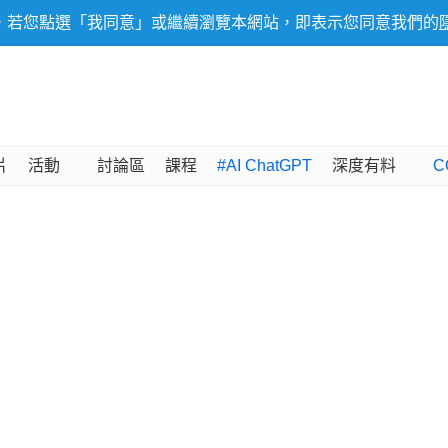
，若您點選「我同意」或繼續瀏覽本網站，即表示您同意我們的
片
活動
討論區
課程
#AI ChatGPT
深度有料
C