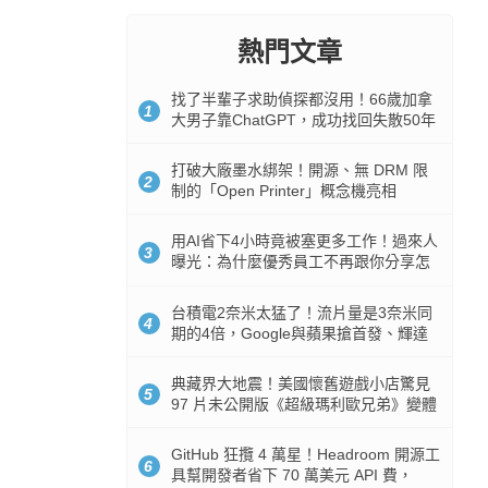
熱門文章
找了半輩子求助偵探都沒用！66歲加拿
1
大男子靠ChatGPT，成功找回失散50年
家人
打破大廠墨水綁架！開源、無 DRM 限
2
制的「Open Printer」概念機亮相
用AI省下4小時竟被塞更多工作！過來人
3
曝光：為什麼優秀員工不再跟你分享怎
麼使用AI
台積電2奈米太猛了！流片量是3奈米同
4
期的4倍，Google與蘋果搶首發、輝達
與AMD排隊等產能
典藏界大地震！美國懷舊遊戲小店驚見
5
97 片未公開版《超級瑪利歐兄弟》變體
任天堂卡帶
GitHub 狂攬 4 萬星！Headroom 開源工
6
具幫開發者省下 70 萬美元 API 費，