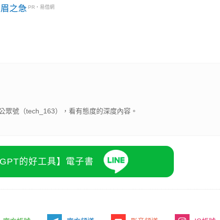
燃眉之急
PR・易借網
號（tech_163），看有態度的深度內容。
atGPT的好工具】電子書