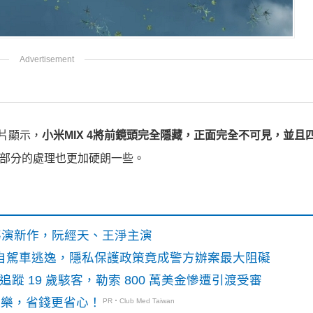
影片顯示，
小米MIX 4將前鏡頭完全隱藏，正面完全不可見，並且
角部分的處理也更加硬朗一些。
》導演新作，阮經天、王淨主演
o自駕車逃逸，隱私保護政策竟成警方辦案最大阻礙
識別碼追蹤 19 歲駭客，勒索 800 萬美金慘遭引渡受審
玩樂，省錢更省心！
PR・Club Med Taiwan