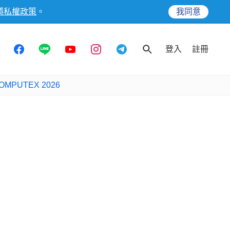
隱私權政策
。
我同意
登入
註冊
OMPUTEX 2026