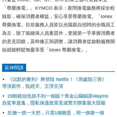
「尊榮換電」。KYMCO 表示：夜間換電服務將採全程
錄影，確保消費者權益，安心享受尊榮換電。「Ionex
尊榮換電」目前服務人員皆以光陽親自招聘的全職員工
為主，除了能確保人員素質外，更能第一手掌握消費者
的意見回饋，及時修正與調整，讓消費者從啟動服務開
始就能輕鬆無憂享受「Ionex 尊榮換電」。
延伸閱讀
《沉默的審判》將登陸 Netflix！《周處除三害》
導演新作，阮經天、王淨主演
29顆鏡頭也抓不到一個賊？舊金山竊賊搭Waymo
自駕車逃逸，隱私保護政策竟成警方辦案最大阻礙
肚腩一抓一大把，只需1個雞蛋，用一個瘦一個