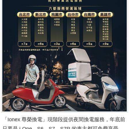
「Ionex 尊榮換電」現階段提供夜間換電服務，年底前
只要是 i-One、S6、S7、S7R 的車主都可免費享受