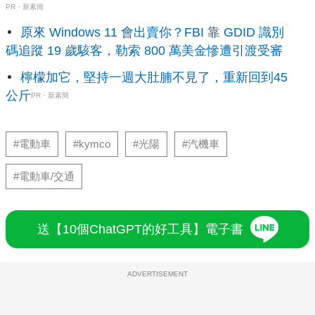
PR・新素簡
原來 Windows 11 會出賣你？FBI 靠 GDID 識別
碼追蹤 19 歲駭客，勒索 800 萬美金慘遭引渡受審
檸檬加它，堅持一週大肚腩不見了，重新回到45
公斤
PR・新素簡
#電動車
#kymco
#光陽
#汽機車
#電動車/交通
送【10個ChatGPT的好工具】電子書
ADVERTISEMENT