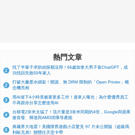
熱門文章
找了半輩子求助偵探都沒用！66歲加拿大男子靠ChatGPT，成
1
功找回失散50年家人
打破大廠墨水綁架！開源、無 DRM 限制的「Open Printer」概
2
念機亮相
用AI省下4小時竟被塞更多工作！過來人曝光：為什麼優秀員工
3
不再跟你分享怎麼使用AI
台積電2奈米太猛了！流片量是3奈米同期的4倍，Google與蘋果
4
搶首發、輝達與AMD排隊等產能
典藏界大地震！美國懷舊遊戲小店驚見 97 片未公開版《超級瑪
5
利歐兄弟》變體任天堂卡帶