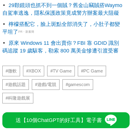
29顆鏡頭也抓不到一個賊？舊金山竊賊搭Waymo
自駕車逃逸，隱私保護政策竟成警方辦案最大阻礙
檸檬搭配它，臉上斑點全部消失了，小肚子都變
平坦了
PR・新素簡
原來 Windows 11 會出賣你？FBI 靠 GDID 識別
碼追蹤 19 歲駭客，勒索 800 萬美金慘遭引渡受審
#微軟
#XBOX
#TV Game
#PC Game
#遊戲話題
#遊戲/電競
#gamescom
#科隆遊戲展
送【10個ChatGPT的好工具】電子書