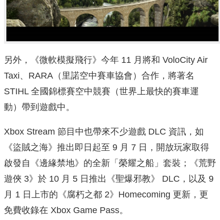
另外，《微軟模擬飛行》今年 11 月將和 VoloCity Air
Taxi、RARA（里諾空中賽車協會）合作，將著名
STIHL 全國錦標賽空中競賽（世界上最快的賽車運
動）帶到遊戲中。
Xbox Stream 節目中也帶來不少遊戲 DLC 資訊，如
《盜賊之海》推出即日起至 9 月 7 日，開放玩家取得
啟發自《邊緣禁地》的全新「榮耀之船」套裝；《荒野
遊俠 3》於 10 月 5 日推出《聖爆邪教》 DLC，以及 9
月 1 日上市的《腐朽之都 2》Homecoming 更新，更
免費收錄在 Xbox Game Pass。