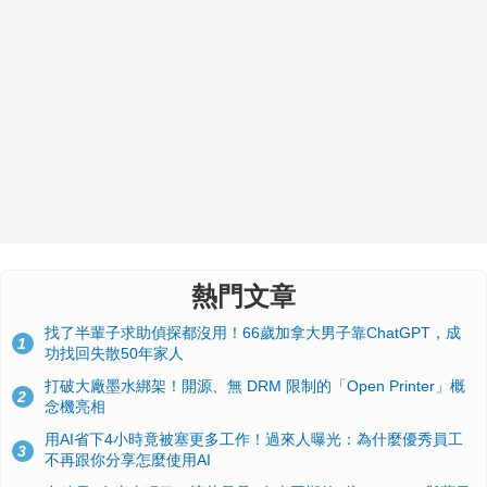
熱門文章
找了半輩子求助偵探都沒用！66歲加拿大男子靠ChatGPT，成
1
功找回失散50年家人
打破大廠墨水綁架！開源、無 DRM 限制的「Open Printer」概
2
念機亮相
用AI省下4小時竟被塞更多工作！過來人曝光：為什麼優秀員工
3
不再跟你分享怎麼使用AI