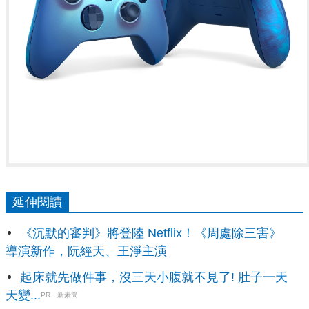
延伸閱讀
《沉默的審判》將登陸 Netflix！《周處除三害》
導演新作，阮經天、王淨主演
起床就先做件事，沒三天小腹就不見了! 肚子一天
天變...
PR・新素簡