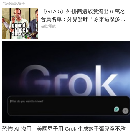
雲端/資訊安全
《GTA 5》外掛商遭駭竟流出 6 萬名
會員名單：外界驚呼「原來這麼多人
在開掛！」
遊戲/電競
恐怖 AI 濫用！美國男子用 Grok 生成數千張兒童不雅