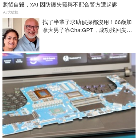
照後自殺，xAI 因防護失靈與不配合警方遭起訴
AI/大數據
找了半輩子求助偵探都沒用！66歲加
拿大男子靠ChatGPT，成功找回失散
50年家人