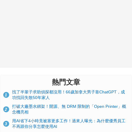
熱門文章
找了半輩子求助偵探都沒用！66歲加拿大男子靠ChatGPT，成
1
功找回失散50年家人
打破大廠墨水綁架！開源、無 DRM 限制的「Open Printer」概
2
念機亮相
用AI省下4小時竟被塞更多工作！過來人曝光：為什麼優秀員工
3
不再跟你分享怎麼使用AI