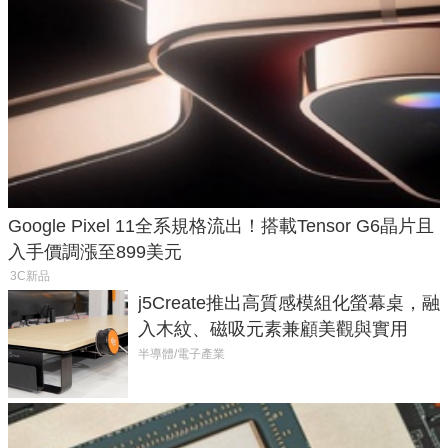
Google Pixel 11全系規格流出！搭載Tensor G6晶片且
入手價調漲至899美元
3C新品
j5Create推出高質感模組化螢幕桌，融
入木紋、磁吸元素兼顧美觀與實用
半導體/電子產業