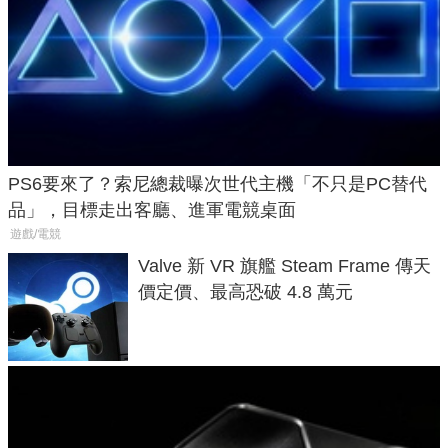
PS6要來了？索尼總裁曝次世代主機「不只是PC替代
品」，目標走出客廳、進軍電競桌面
遊戲/電競
Valve 新 VR 旗艦 Steam Frame 傳天
價定價、最高恐破 4.8 萬元