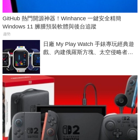
GitHub 熱門開源神器！Winhance 一鍵安全精簡
Windows 11 臃腫預裝軟體與後台追蹤
趨勢
日廠 My Play Watch 手錶專玩經典遊
戲、內建俄羅斯方塊、太空侵略者，
不過竟然不能連手機？