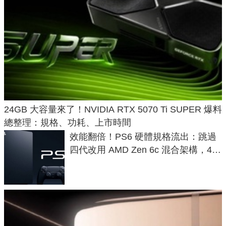
24GB 大容量來了！NVIDIA RTX 5070 Ti SUPER 爆料
總整理：規格、功耗、上市時間
效能翻倍！PS6 硬體規格流出：跳過
四代改用 AMD Zen 6c 混合架構，4K
120fps 與全光追時代來臨