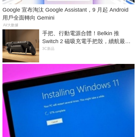
Google 宣布淘汰 Google Assistant，9 月起 Android
用戶全面轉向 Gemini
AI/大數據
手把、行動電源合體！Belkin 推
Switch 2 磁吸充電手把殼，續航最高
延長 1.5 倍
3C新品