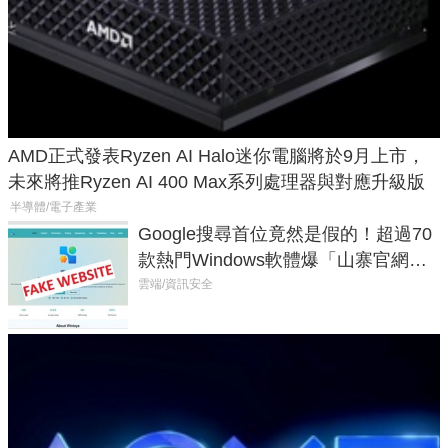
AMD正式發表Ryzen AI Halo迷你電腦將於9月上市，
未來將推Ryzen AI 400 Max系列處理器與對應升級版
半導體/電子產業
Google搜尋首位竟然是假的！超過70
款熱門Windows軟體爆「山寨官網」
危機
雲端/資訊安全