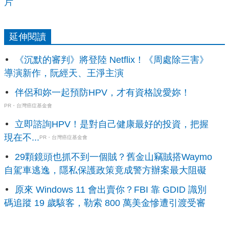
片
延伸閱讀
《沉默的審判》將登陸 Netflix！《周處除三害》
導演新作，阮經天、王淨主演
伴侶和妳一起預防HPV，才有資格說愛妳！
PR・台灣癌症基金會
立即諮詢HPV！是對自己健康最好的投資，把握
現在不...
PR・台灣癌症基金會
29顆鏡頭也抓不到一個賊？舊金山竊賊搭Waymo
自駕車逃逸，隱私保護政策竟成警方辦案最大阻礙
原來 Windows 11 會出賣你？FBI 靠 GDID 識別
碼追蹤 19 歲駭客，勒索 800 萬美金慘遭引渡受審