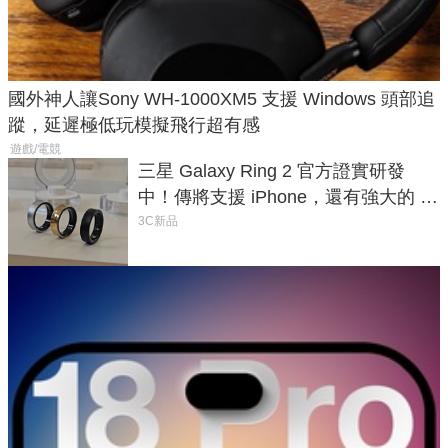
國外神人讓Sony WH-1000XM5 支援 Windows 頭部追
蹤，延遲極低玩模擬飛行超有感
遊戲/電競
三星 Galaxy Ring 2 官方證實研發
中！傳將支援 iPhone，還有強大的 AI
與智慧家電連動功能
3C新品