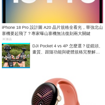
iPhone 18 Pro 設計圖 A20 晶片規格全看光，華強北山
寨機要起飛了？專家曝山寨機無法復刻兩大關鍵
3C新品
DJI Pocket 4 vs 4P 怎麼選？從鏡頭、
畫質、跟隨功能與硬體規格完整解
析，一次看懂兩台差異