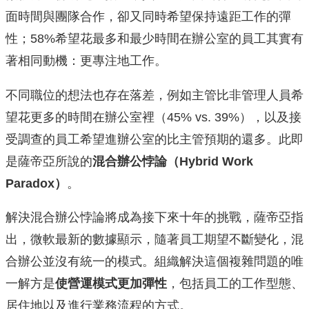
面時間與團隊合作，卻又同時希望保持遠距工作的彈
性；58%希望花最多和最少時間在辦公室的員工其實有
著相同動機：更專注地工作。
不同職位的想法也存在落差，例如主管比非管理人員希
望花更多的時間在辦公室裡（45% vs. 39%），以及接
受調查的員工希望進辦公室的比主管預期的還多。此即
是薩帝亞所說的
混合辦公悖論（Hybrid Work
Paradox）
。
解決混合辦公悖論將成為接下來十年的挑戰，薩帝亞指
出，微軟最新的數據顯示，隨著員工期望不斷變化，混
合辦公並沒有統一的模式。組織解決這個複雜問題的唯
一解方是
使營運模式更加彈性
，包括員工的工作型態、
居住地以及進行業務流程的方式。