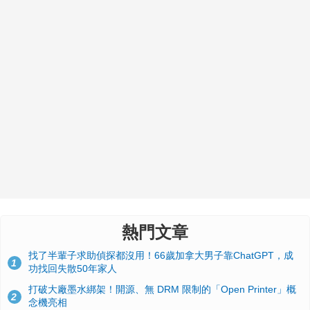
熱門文章
找了半輩子求助偵探都沒用！66歲加拿大男子靠ChatGPT，成
1
功找回失散50年家人
打破大廠墨水綁架！開源、無 DRM 限制的「Open Printer」概
2
念機亮相