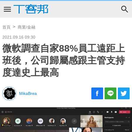
首頁
商業/金融
2021.09.16 09:30
微軟調查自家88%員工遠距上
班後，公司歸屬感跟主管支持
度達史上最高
MikaBrea