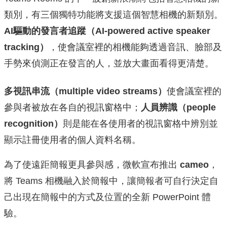
類別，有三個獨特功能將支援這個智慧相機的新類別。
AI驅動的發言者追蹤（AI-powered active speaker
tracking）
，使會議室裡的相機能夠透過音訊、臉部及
手勢來偵測正在發言的人，並放大畫面看得更清楚。
多視訊串流（multiple video streams）
使會議室裡的
參與者被放在各自的視訊窗格中；
人員辨識（people
recognition）
則是能在各使用者的視訊窗格中辨別並
顯示註冊使用者的個人資料名稱。
為了使遠距簡報更具參與感，微軟宣布推出
cameo
，
將 Teams 相機融入於簡報中，讓簡報者可自行決定自
己出現在簡報中的方式及位置的全新 PowerPoint 體
驗。