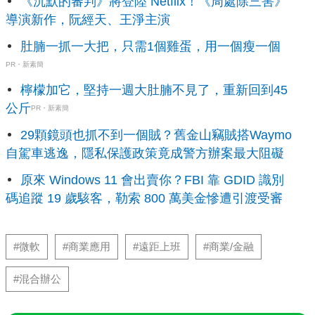
《沉默的審判》將登陸 Netflix！《周處除三害》
導演新作，阮經天、王淨主演
肚腩一抓一大把，只需1個雞蛋，用一個瘦一個
PR・新素簡
檸檬加它，堅持一週大肚腩不見了，重新回到45
公斤
PR・新素簡
29顆鏡頭也抓不到一個賊？舊金山竊賊搭Waymo
自駕車逃逸，隱私保護政策竟成警方辦案最大阻礙
原來 Windows 11 會出賣你？FBI 靠 GDID 識別
碼追蹤 19 歲駭客，勒索 800 萬美金慘遭引渡受審
#微軟
#商業應用
#遠距上班
#商業/金融
#混合辦公