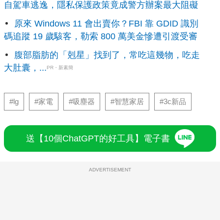
自駕車逃逸，隱私保護政策竟成警方辦案最大阻礙
原來 Windows 11 會出賣你？FBI 靠 GDID 識別
碼追蹤 19 歲駭客，勒索 800 萬美金慘遭引渡受審
腹部脂肪的「剋星」找到了，常吃這幾物，吃走
大肚囊，...
PR・新素簡
#lg
#家電
#吸塵器
#智慧家居
#3c新品
送【10個ChatGPT的好工具】電子書
ADVERTISEMENT