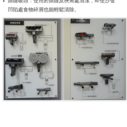
隙縫吸頭：使用於隙縫及狹角處清潔，即使沙發
凹陷處食物碎屑也能輕鬆清除。