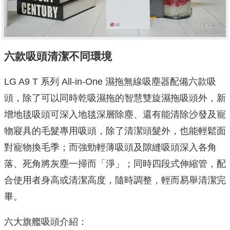
六款吸頭清潔不同環境
LG A9 T 系列 All-in-One 濕拖無線吸塵器配備六款吸
頭，除了可以同時乾吸濕拖的智慧雙旋濕拖吸頭外，新
增地毯吸頭可深入地毯深層除塵、還有能清除沙發及寵
物寢具的毛髮專用吸頭，除了清潔頭髮外，也能輕鬆面
對寵物換毛季；而強勁輕薄吸頭及隙縫吸頭深入各角
落、死角將灰塵一掃而「淨」；同時四段式伸縮管，配
合使用者身高或清潔高度，隨時調整，輕而易舉清潔完
畢。
六大旗艦吸頭介紹：