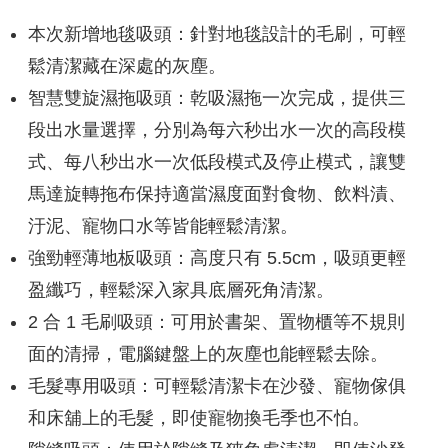
本次新增地毯吸頭：針對地毯設計的毛刷，可輕
鬆清潔藏在深處的灰塵。
智慧雙旋濕拖吸頭：乾吸濕拖一次完成，提供三
段出水量選擇，分別為每六秒出水一次的高段模
式、每八秒出水一次低段模式及停止模式，讓雙
馬達旋轉拖布保持適當濕度面對食物、飲料漬、
汙泥、寵物口水等皆能輕鬆清潔。
強勁輕薄地板吸頭：高度只有 5.5cm，吸頭更輕
盈纖巧，輕鬆深入家具底層死角清潔。
2 合 1 毛刷吸頭：可用於書架、置物櫃等不規則
面的清掃，電腦鍵盤上的灰塵也能輕鬆去除。
毛髮專用吸頭：可輕鬆清潔卡在沙發、寵物傢俱
和床舖上的毛髮，即使寵物換毛季也不怕。