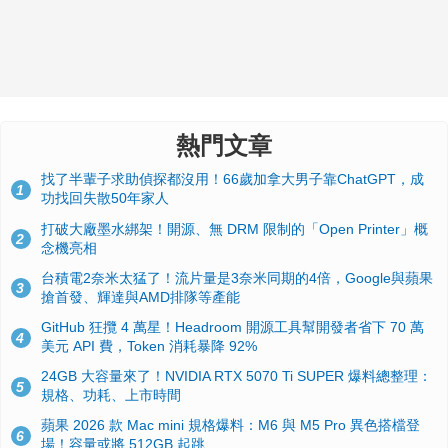
熱門文章
找了半輩子求助偵探都沒用！66歲加拿大男子靠ChatGPT，成
1
功找回失散50年家人
打破大廠墨水綁架！開源、無 DRM 限制的「Open Printer」概
2
念機亮相
台積電2奈米太猛了！流片量是3奈米同期的4倍，Google與蘋果
3
搶首發、輝達與AMD排隊等產能
GitHub 狂攬 4 萬星！Headroom 開源工具幫開發者省下 70 萬
4
美元 API 費，Token 消耗暴降 92%
24GB 大容量來了！NVIDIA RTX 5070 Ti SUPER 爆料總整理：
5
規格、功耗、上市時間
蘋果 2026 款 Mac mini 規格爆料：M6 與 M5 Pro 異色搭檔登
6
場！容量或將 512GB 起跳