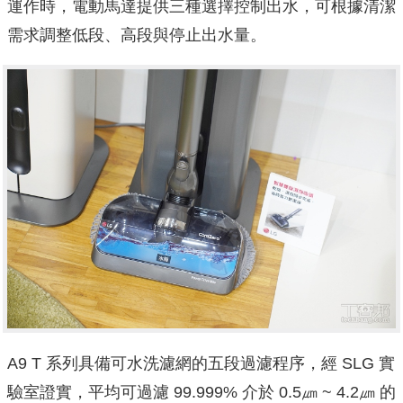
運作時，電動馬達提供三種選擇控制出水，可根據清潔
需求調整低段、高段與停止出水量。
A9 T 系列具備可水洗濾網的五段過濾程序，經 SLG 實
驗室證實，平均可過濾 99.999% 介於 0.5㎛ ~ 4.2㎛ 的