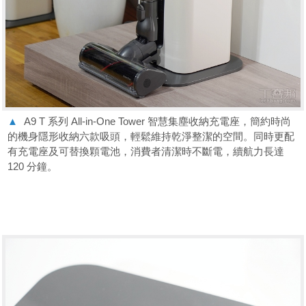
▲
A9 T 系列 All-in-One Tower 智慧集塵收納充電座，簡約時尚
的機身隱形收納六款吸頭，輕鬆維持乾淨整潔的空間。同時更配
有充電座及可替換顆電池，消費者清潔時不斷電，續航力長達
120 分鐘。