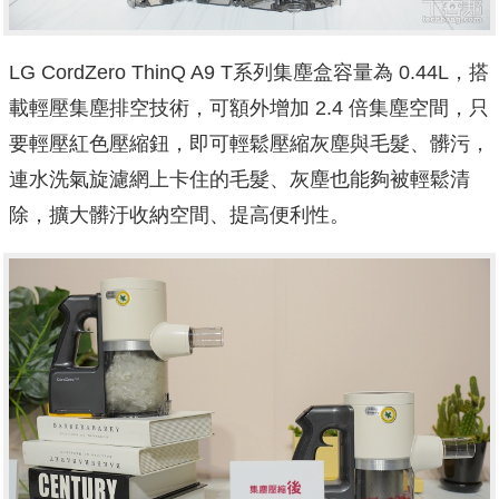
LG CordZero ThinQ A9 T系列集塵盒容量為 0.44L，搭
載輕壓集塵排空技術，可額外增加 2.4 倍集塵空間，只
要輕壓紅色壓縮鈕，即可輕鬆壓縮灰塵與毛髮、髒污，
連水洗氣旋濾網上卡住的毛髮、灰塵也能夠被輕鬆清
除，擴大髒汙收納空間、提高便利性。