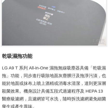
乾吸濕拖功能
LG A9 T 系列 All-in-One 濕拖無線吸塵器具備「乾吸濕
拖」功能，同步進行吸除地面灰塵髒汙及拖淨污漬，也
能於地面或抹布上噴上酒精或消毒水清潔，達到更深層
殺菌效果。機身設計具備五段式過濾程序及 HEPA 13
醫療級濾網，且濾網皆可水洗，隨時拆洗濾網避免細菌
孳生或產生異味。