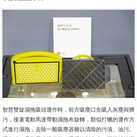
智慧雙旋濕拖吸頭運作時，前方吸塵口先吸入灰塵與髒
污，接著電動馬達帶動濕拖布旋轉，類似打蠟的運作方
式進行濕拖，去除一般吸塵器難以清除的污漬、油污。