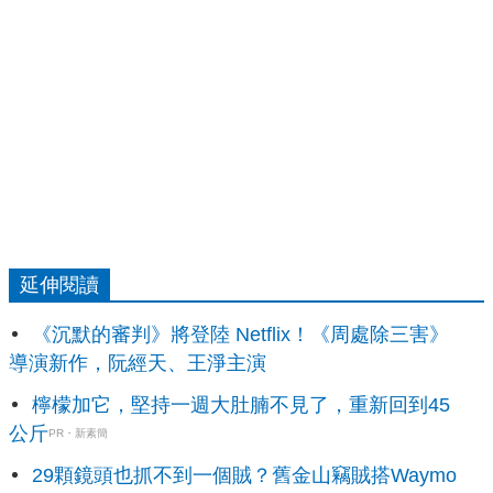
延伸閱讀
《沉默的審判》將登陸 Netflix！《周處除三害》
導演新作，阮經天、王淨主演
檸檬加它，堅持一週大肚腩不見了，重新回到45
公斤
PR・新素簡
29顆鏡頭也抓不到一個賊？舊金山竊賊搭Waymo