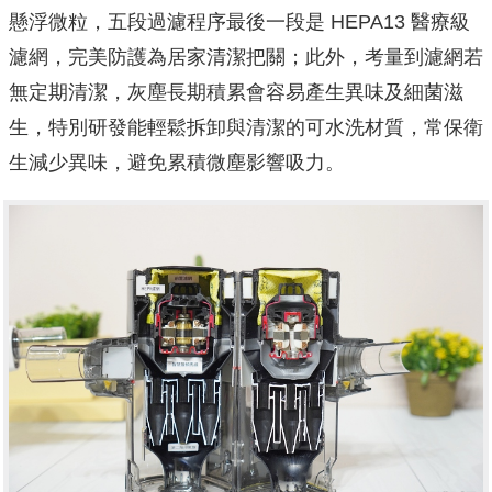
懸浮微粒，五段過濾程序最後一段是 HEPA13 醫療級
濾網，完美防護為居家清潔把關；此外，考量到濾網若
無定期清潔，灰塵長期積累會容易產生異味及細菌滋
生，特別研發能輕鬆拆卸與清潔的可水洗材質，常保衛
生減少異味，避免累積微塵影響吸力。