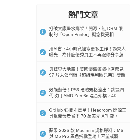
熱門文章
打破大廠墨水綁架！開源、無 DRM 限
1
制的「Open Printer」概念機亮相
用AI省下4小時竟被塞更多工作！過來人
2
曝光：為什麼優秀員工不再跟你分享怎
麼使用AI
典藏界大地震！美國懷舊遊戲小店驚見
3
97 片未公開版《超級瑪利歐兄弟》變體
任天堂卡帶
效能翻倍！PS6 硬體規格流出：跳過四
4
代改用 AMD Zen 6c 混合架構，4K
120fps 與全光追時代來臨
GitHub 狂攬 4 萬星！Headroom 開源工
5
具幫開發者省下 70 萬美元 API 費，
Token 消耗暴降 92%
蘋果 2026 款 Mac mini 規格爆料：M6
6
與 M5 Pro 異色搭檔登場！容量或將