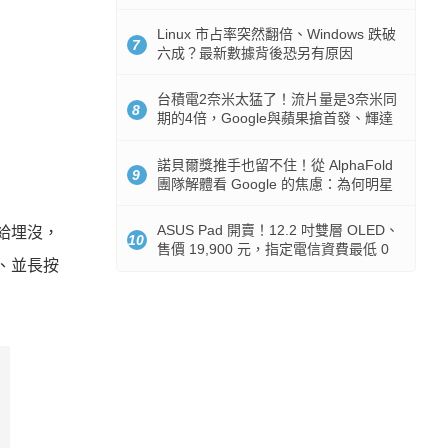
512GB 起跳
Linux 市占率突然翻倍、Windows 跌破
7
六成？最新數據背後恐另有原因
台積電2奈米太猛了！流片量是3奈米同
8
期的4倍，Google與蘋果搶首發、輝達
與AMD排隊等產能
諾貝爾獎推手也留不住！從 AlphaFold
9
團隊解體看 Google 的焦慮：為何明星
實驗室要為 Gemini 讓路？
ASUS Pad 開賣！12.2 吋雙層 OLED、
給埋沒，
10
售價 19,900 元，指定電信資費最低 0
本、並長按
元入手