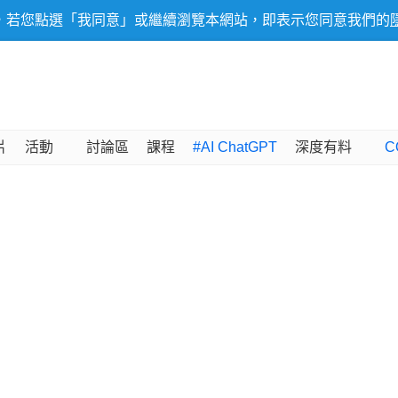
，若您點選「我同意」或繼續瀏覽本網站，即表示您同意我們的
片
活動
討論區
課程
#AI ChatGPT
深度有料
C