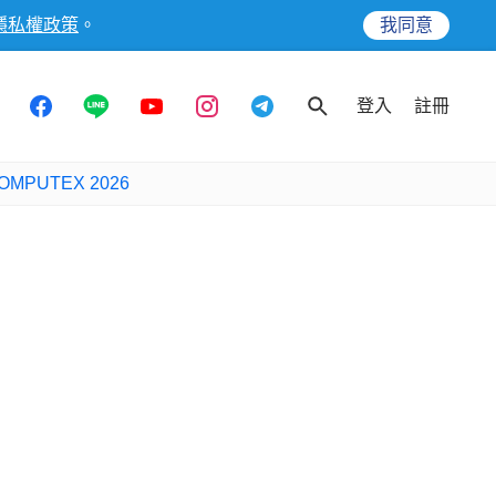
隱私權政策
。
我同意
登入
註冊
OMPUTEX 2026