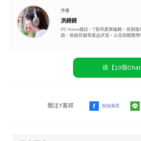
作者
洪詩詩
PC home雜誌、T客邦產業編輯，長
路、無線耳機等產品評測，以及相關教學
送【10個Ch
關注T客邦
粉絲專頁