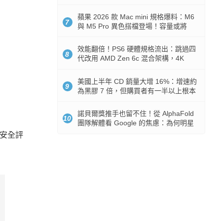
Token 消耗暴降 92%
蘋果 2026 款 Mac mini 規格爆料：M6
7
與 M5 Pro 異色搭檔登場！容量或將
512GB 起跳
效能翻倍！PS6 硬體規格流出：跳過四
8
代改用 AMD Zen 6c 混合架構，4K
120fps 與全光追時代來臨
美國上半年 CD 銷量大增 16%：增速約
9
為黑膠 7 倍，但購買者有一半以上根本
沒有播放器
諾貝爾獎推手也留不住！從 AlphaFold
10
團隊解體看 Google 的焦慮：為何明星
實驗室要為 Gemini 讓路？
訊安全評