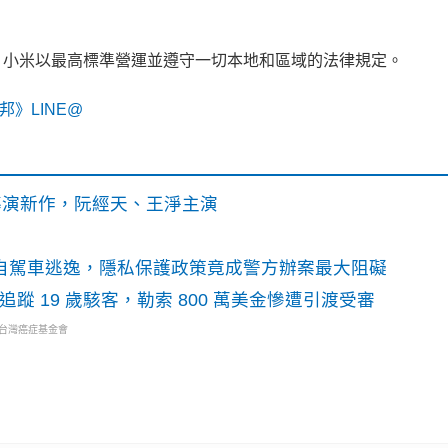
。小米以最高標準營運並遵守一切本地和區域的法律規定。
》LINE@
》導演新作，阮經天、王淨主演
o自駕車逃逸，隱私保護政策竟成警方辦案最大阻礙
識別碼追蹤 19 歲駭客，勒索 800 萬美金慘遭引渡受審
・台灣癌症基金會