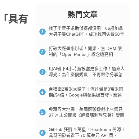
熱門文章
「具有
找了半輩子求助偵探都沒用！66歲加拿
1
大男子靠ChatGPT，成功找回失散50年
家人
打破大廠墨水綁架！開源、無 DRM 限
2
制的「Open Printer」概念機亮相
用AI省下4小時竟被塞更多工作！過來人
3
曝光：為什麼優秀員工不再跟你分享怎
麼使用AI
台積電2奈米太猛了！流片量是3奈米同
4
期的4倍，Google與蘋果搶首發、輝達
與AMD排隊等產能
典藏界大地震！美國懷舊遊戲小店驚見
5
97 片未公開版《超級瑪利歐兄弟》變體
任天堂卡帶
GitHub 狂攬 4 萬星！Headroom 開源工
6
具幫開發者省下 70 萬美元 API 費，