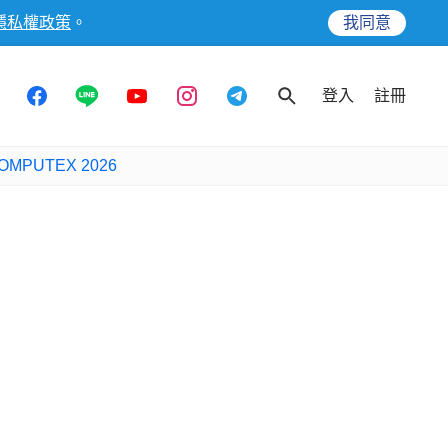
隱私權政策
。
我同意
登入
註冊
OMPUTEX 2026