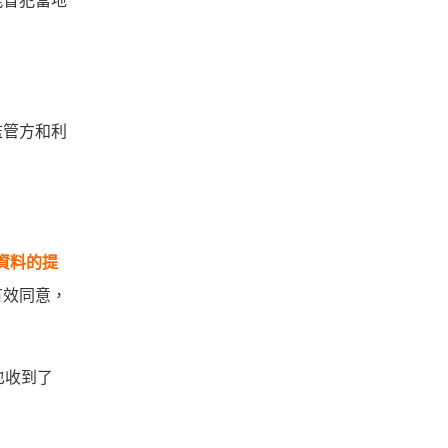
能冒犯當地
監管方和利
資料的提
有效同意，
米也收到了