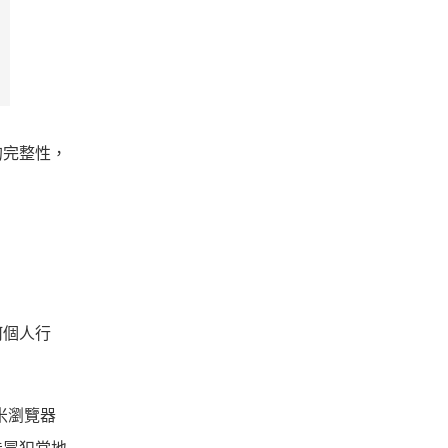
的完整性，
何個人行
米瀏覽器