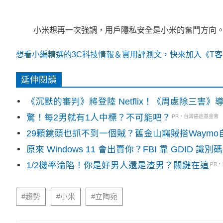
小米想再一次強調，用戶隱私安全是小米的奮鬥方向
想看小編精選的3C科技情報＆實用評測文，快來加入《T客邦
延伸閱讀
《沉默的審判》將登陸 Netflix！《周處除三害
驚！每2男就有1人中標？不可能吧？
PR・台灣癌症基金會
29顆鏡頭也抓不到一個賊？舊金山竊賊搭Waym
原來 Windows 11 會出賣你？FBI 靠 GDID 
1/2機率淪陷！你是好男人還是渣男？關鍵在這
PR
#趨勢
#小米
#立陶宛