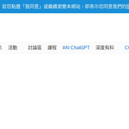
，若您點選「我同意」或繼續瀏覽本網站，即表示您同意我們的
片
活動
討論區
課程
#AI ChatGPT
深度有料
C