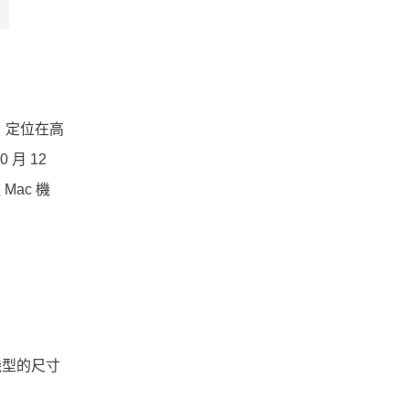
寸，定位在高
 月 12
Mac 機
吋機型的尺寸