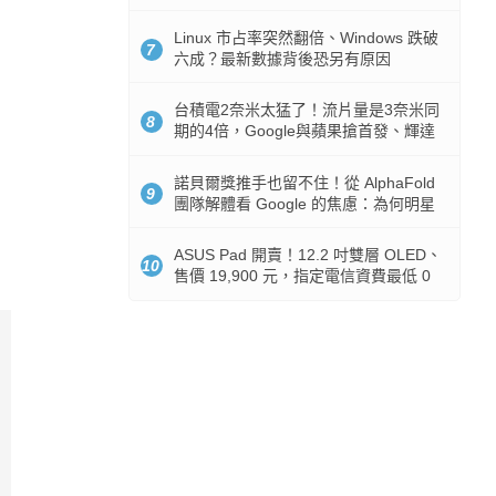
512GB 起跳
Linux 市占率突然翻倍、Windows 跌破
7
六成？最新數據背後恐另有原因
台積電2奈米太猛了！流片量是3奈米同
8
期的4倍，Google與蘋果搶首發、輝達
與AMD排隊等產能
諾貝爾獎推手也留不住！從 AlphaFold
9
團隊解體看 Google 的焦慮：為何明星
實驗室要為 Gemini 讓路？
ASUS Pad 開賣！12.2 吋雙層 OLED、
10
售價 19,900 元，指定電信資費最低 0
元入手