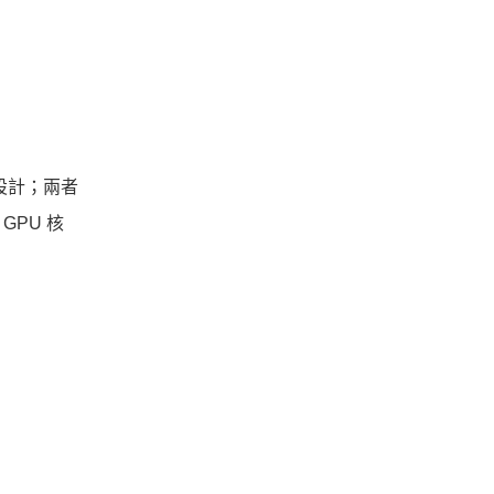
的設計；兩者
GPU 核