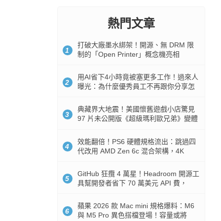
熱門文章
打破大廠墨水綁架！開源、無 DRM 限
1
制的「Open Printer」概念機亮相
用AI省下4小時竟被塞更多工作！過來人
2
曝光：為什麼優秀員工不再跟你分享怎
麼使用AI
典藏界大地震！美國懷舊遊戲小店驚見
3
97 片未公開版《超級瑪利歐兄弟》變體
任天堂卡帶
效能翻倍！PS6 硬體規格流出：跳過四
4
代改用 AMD Zen 6c 混合架構，4K
120fps 與全光追時代來臨
GitHub 狂攬 4 萬星！Headroom 開源工
5
具幫開發者省下 70 萬美元 API 費，
Token 消耗暴降 92%
蘋果 2026 款 Mac mini 規格爆料：M6
6
與 M5 Pro 異色搭檔登場！容量或將