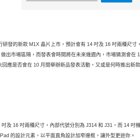
e 自行研發的新款 M1X 晶片上市，預計會有 14 吋及 16 吋兩種尺
 Pro 做出市場區隔，而發表會時間將在未來幾週內，市場猜測會在 10
未回應是否會在 10 月間舉辦新品發表活動，又或是何時推出新款 
4 吋及 16 吋兩種尺寸，內部代號分別為 J314 和 J31，而 14 
 及 iPad 的設計元素，以平面直角設計加窄邊框，讓外型更迷你。