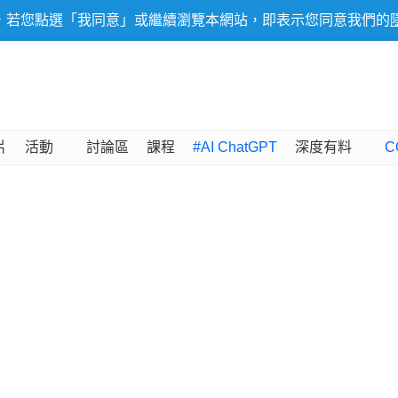
，若您點選「我同意」或繼續瀏覽本網站，即表示您同意我們的
片
活動
討論區
課程
#AI ChatGPT
深度有料
C