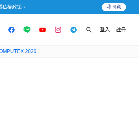
隱私權政策
。
我同意
登入
註冊
OMPUTEX 2026