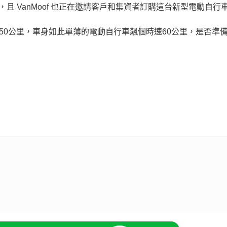
，且 VanMoof 也正在邀請客戶和集資者訂購這台新型電動自行
速50公里，車身如此單薄的電動自行車飆個時速60公里，是否準