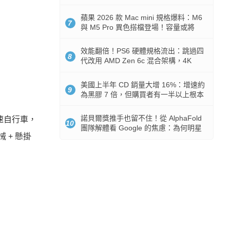
Token 消耗暴降 92%
蘋果 2026 款 Mac mini 規格爆料：M6
7
與 M5 Pro 異色搭檔登場！容量或將
512GB 起跳
效能翻倍！PS6 硬體規格流出：跳過四
8
代改用 AMD Zen 6c 混合架構，4K
120fps 與全光追時代來臨
美國上半年 CD 銷量大增 16%：增速約
9
為黑膠 7 倍，但購買者有一半以上根本
沒有播放器
諾貝爾獎推手也留不住！從 AlphaFold
高速自行車，
10
團隊解體看 Google 的焦慮：為何明星
 + 懸掛
實驗室要為 Gemini 讓路？