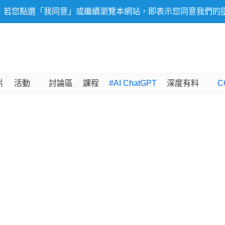
，若您點選「我同意」或繼續瀏覽本網站，即表示您同意我們的
片
活動
討論區
課程
#AI ChatGPT
深度有料
C