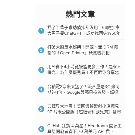
熱門文章
找了半輩子求助偵探都沒用！66歲加拿
1
大男子靠ChatGPT，成功找回失散50年
家人
打破大廠墨水綁架！開源、無 DRM 限
2
制的「Open Printer」概念機亮相
用AI省下4小時竟被塞更多工作！過來人
3
曝光：為什麼優秀員工不再跟你分享怎
麼使用AI
台積電2奈米太猛了！流片量是3奈米同
4
期的4倍，Google與蘋果搶首發、輝達
與AMD排隊等產能
典藏界大地震！美國懷舊遊戲小店驚見
5
97 片未公開版《超級瑪利歐兄弟》變體
任天堂卡帶
GitHub 狂攬 4 萬星！Headroom 開源工
6
具幫開發者省下 70 萬美元 API 費，