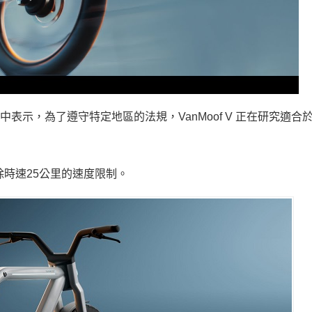
r 在公告中表示，為了遵守特定地區的法規，VanMoof V 正在研究適
解除時速25公里的速度限制。