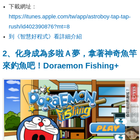
下載網址：
https://itunes.apple.com/tw/app/astroboy-tap-tap-
rush/id402390876?mt=8
到《智慧好程式》看詳細介紹
2、化身成為多啦Ａ夢，拿著神奇魚竿
來釣魚吧！Doraemon Fishing+