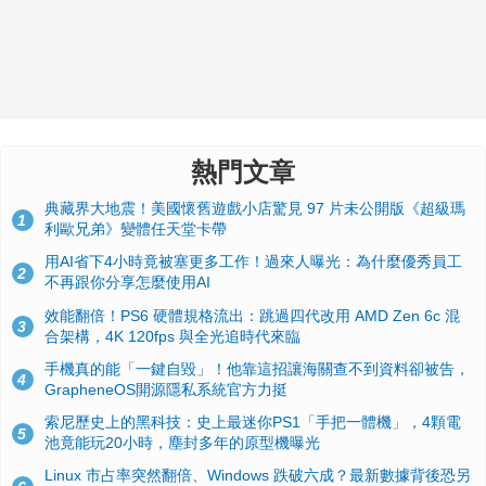
熱門文章
典藏界大地震！美國懷舊遊戲小店驚見 97 片未公開版《超級瑪
1
利歐兄弟》變體任天堂卡帶
用AI省下4小時竟被塞更多工作！過來人曝光：為什麼優秀員工
2
不再跟你分享怎麼使用AI
效能翻倍！PS6 硬體規格流出：跳過四代改用 AMD Zen 6c 混
3
合架構，4K 120fps 與全光追時代來臨
手機真的能「一鍵自毀」！他靠這招讓海關查不到資料卻被告，
4
GrapheneOS開源隱私系統官方力挺
索尼歷史上的黑科技：史上最迷你PS1「手把一體機」，4顆電
5
池竟能玩20小時，塵封多年的原型機曝光
Linux 市占率突然翻倍、Windows 跌破六成？最新數據背後恐另