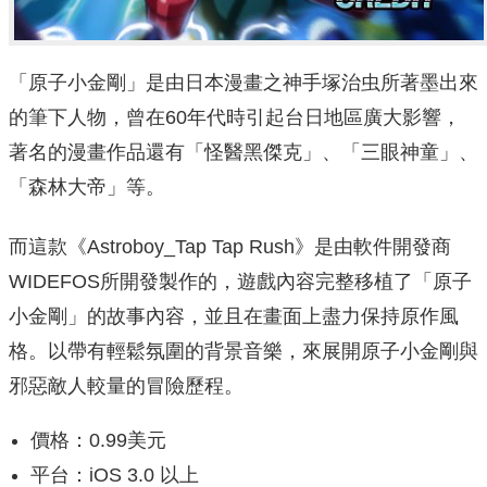
「原子小金剛」是由日本漫畫之神手塚治虫所著墨出來
的筆下人物，曾在60年代時引起台日地區廣大影響，
著名的漫畫作品還有「怪醫黑傑克」、「三眼神童」、
「森林大帝」等。
而這款《Astroboy_Tap Tap Rush》是由軟件開發商
WIDEFOS所開發製作的，遊戲內容完整移植了「原子
小金剛」的故事內容，並且在畫面上盡力保持原作風
格。以帶有輕鬆氛圍的背景音樂，來展開原子小金剛與
邪惡敵人較量的冒險歷程。
價格：0.99美元
平台：iOS 3.0 以上