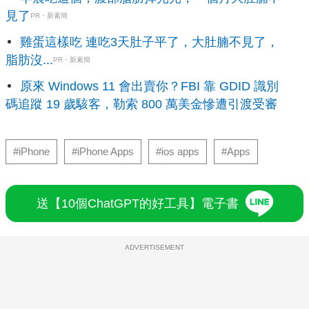
見了
PR・新素簡
雞蛋這樣吃 連吃3天肚子平了，大肚腩不見了，
脂肪沒...
PR・新素簡
原來 Windows 11 會出賣你？FBI 靠 GDID 識別
碼追蹤 19 歲駭客，勒索 800 萬美金慘遭引渡受審
#iPhone
#iPhone Apps
#ios apps
#Apps
送【10個ChatGPT的好工具】電子書
ADVERTISEMENT