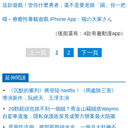
這款遊戲！管你什麼勇者，還不是要老娘「踢」你一把
喵～療癒性養貓遊戲 iPhone App：猫の大家さん
（後面還有：4款有趣動漫app）
上一頁
1
2
下一頁
延伸閱讀
《沉默的審判》將登陸 Netflix！《周處除三害》
導演新作，阮經天、王淨主演
29顆鏡頭也抓不到一個賊？舊金山竊賊搭Waymo
自駕車逃逸，隱私保護政策竟成警方辦案最大阻礙
早晨吃這個，腹部脂肪掉光光，一個月大肚腩不