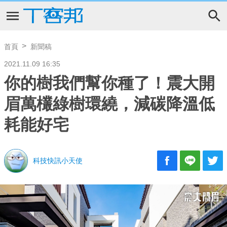
首頁
新聞稿
2021.11.09 16:35
你的樹我們幫你種了！震大開
眉萬欉綠樹環繞，減碳降溫低
耗能好宅
科技快訊小天使