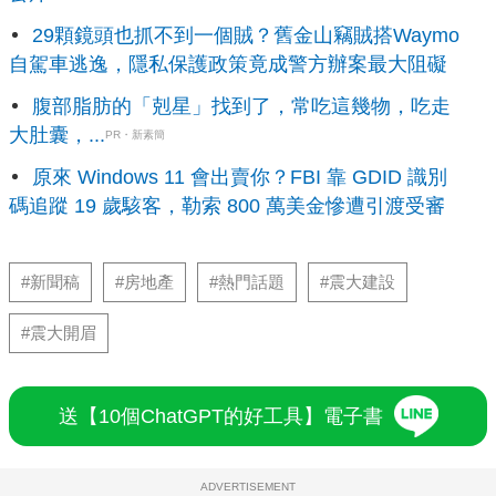
29顆鏡頭也抓不到一個賊？舊金山竊賊搭Waymo
自駕車逃逸，隱私保護政策竟成警方辦案最大阻礙
腹部脂肪的「剋星」找到了，常吃這幾物，吃走
大肚囊，...
PR・新素簡
原來 Windows 11 會出賣你？FBI 靠 GDID 識別
碼追蹤 19 歲駭客，勒索 800 萬美金慘遭引渡受審
#新聞稿
#房地產
#熱門話題
#震大建設
#震大開眉
送【10個ChatGPT的好工具】電子書
ADVERTISEMENT