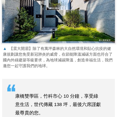
▲
【震大開眉】除了有萬坪森林的大自然環境和貼心抗疫的健
康規劃讓您免受新冠肺炎的威脅，在節能降溫減碳方面也符合了
國內外綠建築等級要求，為地球減碳降溫，創造幸福生活，我們
邀您一起守護我們的地球。
康橋雙學區，竹科市心 10 分鐘，享受綠
意生活，世代傳藏 138 坪，最後六席謹獻
最尊貴的您。