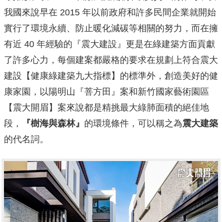
我國來說早在 2015 年以前政府和許多民間企業就開始
實行了環境永續、防止暖化減碳等相關的努力，而在擁
有近 40 年經驗的『震大建設』更是在綠建築方面貢獻
了許多心力，每個建案都嚴格的要求在規劃上符合震大
建設【健康綠建築九大指標】的標準外，創造美好的健
康家園，以陽明山『菩方田』案和新竹國家藝術園區
【震大開眉】案來說都是精挑最大綠肺面積的絕佳地
段，
『樹海與森林』
的環境條件，可以稱之為
震大建築
的代名詞。