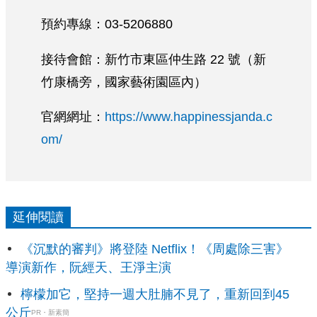
預約專線：03-5206880
接待會館：新竹市東區仲生路 22 號（新
竹康橋旁，國家藝術園區內）
官網網址：
https://www.happinessjanda.c
om/
延伸閱讀
《沉默的審判》將登陸 Netflix！《周處除三害》
導演新作，阮經天、王淨主演
檸檬加它，堅持一週大肚腩不見了，重新回到45
公斤
PR・新素簡