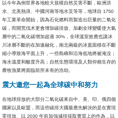
以今年為例世界各地較大規模自然災害不斷，歐洲洪
水、北美熱浪、中國河南等地水災等等，地球自 1750
年工業革命開始，因為石化燃料而製造出巨量的二氧化
碳，而開荒伐木更會增加碳排放、加劇全球變暖使大氣
層中的二氧化碳增加超過 30%，全球溫室效應也讓冰
川冰層不斷的在加速融化，南北兩級的冰蓋面積在不斷
縮小導致海平面上升，一些島嶼和沿海低地將被淹沒；
海水溫度和酸度升高；自然生態環境及人類仰賴生存的
農牧漁業將面臨前所未有的浩劫。
震大邀您一起為全球碳中和努力
在地球排放的大部分二氧化碳來自中、美、印、俄四個
國家以及歐盟，而這些碳排大國最應先解決的是在實現
零排放、以 2030 年前加強減排採取實質上的作為，以