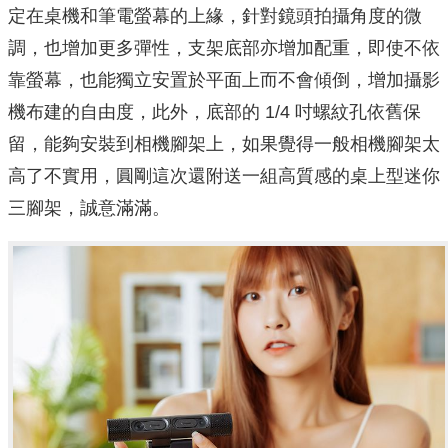
定在桌機和筆電螢幕的上緣，針對鏡頭拍攝角度的微
調，也增加更多彈性，支架底部亦增加配重，即使不依
靠螢幕，也能獨立安置於平面上而不會傾倒，增加攝影
機布建的自由度，此外，底部的 1/4 吋螺紋孔依舊保
留，能夠安裝到相機腳架上，如果覺得一般相機腳架太
高了不實用，圓剛這次還附送一組高質感的桌上型迷你
三腳架，誠意滿滿。