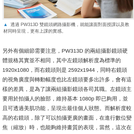
▲
透過 PW313D 雙鏡頭網路攝影機，就能讓面對面授課以及教
材同時呈現，更有上課的實感。
另外有個細節需要注意，PW313D 的兩組攝影鏡頭硬
體規格其實並不相同，其中左鏡頭解析度為標準的
1920x1080，而右鏡頭則是 2592x1944，同時右鏡頭
的視角廣度與轉動幅度也比左鏡頭要多出許多，會有這
樣的差異，是為了讓兩組攝影鏡頭各司其職。左鏡頭主
要用於拍攝人的臉部，維持基本 1080p 即已夠用，並
且可透過美肌功能，呈現出最佳個人狀態。而解析度較
高的右鏡頭，除了可以拍攝更廣的畫面，在進行數位變
焦（縮放）時，也能夠維持畫質的表現，當然，這次在