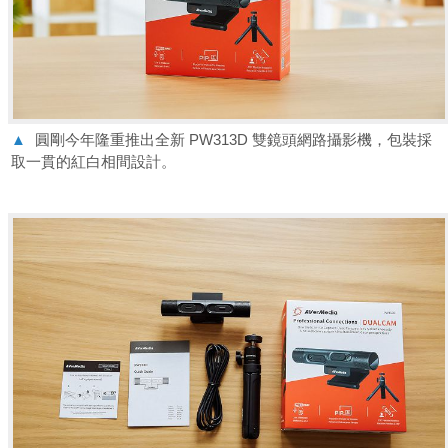
▲
圓剛今年隆重推出全新 PW313D 雙鏡頭網路攝影機，包裝採
取一貫的紅白相間設計。