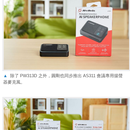
▲
除了 PW313D 之外，圓剛也同步推出 AS311 會議專用揚聲
器麥克風。