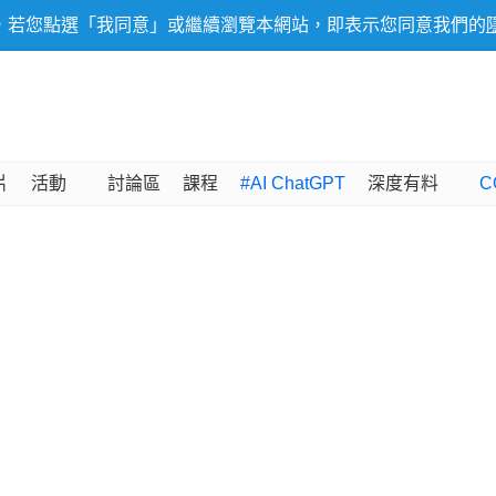
，若您點選「我同意」或繼續瀏覽本網站，即表示您同意我們的
片
活動
討論區
課程
#AI ChatGPT
深度有料
C