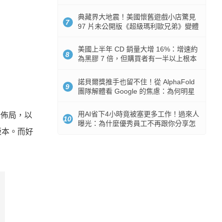
512GB 起跳
典藏界大地震！美國懷舊遊戲小店驚見
7
97 片未公開版《超級瑪利歐兄弟》變體
任天堂卡帶
美國上半年 CD 銷量大增 16%：增速約
8
為黑膠 7 倍，但購買者有一半以上根本
沒有播放器
諾貝爾獎推手也留不住！從 AlphaFold
9
團隊解體看 Google 的焦慮：為何明星
實驗室要為 Gemini 讓路？
用AI省下4小時竟被塞更多工作！過來人
椅佈局，以
10
曝光：為什麼優秀員工不再跟你分享怎
版本。而好
麼使用AI