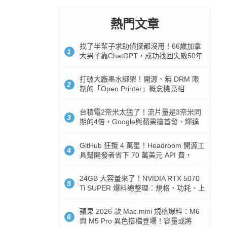
熱門文章
找了半輩子求助偵探都沒用！66歲加拿
1
大男子靠ChatGPT，成功找回失散50年
家人
打破大廠墨水綁架！開源、無 DRM 限
2
制的「Open Printer」概念機亮相
台積電2奈米太猛了！流片量是3奈米同
3
期的4倍，Google與蘋果搶首發、輝達
與AMD排隊等產能
GitHub 狂攬 4 萬星！Headroom 開源工
4
具幫開發者省下 70 萬美元 API 費，
Token 消耗暴降 92%
24GB 大容量來了！NVIDIA RTX 5070
5
Ti SUPER 爆料總整理：規格、功耗、上
市時間
蘋果 2026 款 Mac mini 規格爆料：M6
6
與 M5 Pro 異色搭檔登場！容量或將