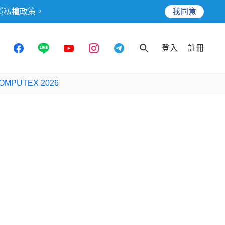
隱私權政策
。
我同意
登入
註冊
OMPUTEX 2026