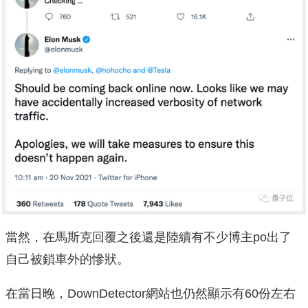
當然，在馬斯克回覆之後還是陸續有不少博主po出了
自己被鎖車外的慘狀。
在當日晚，DownDetector網站也仍然顯示有60份左右