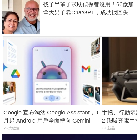
找了半輩子求助偵探都沒用！66歲加
拿大男子靠ChatGPT，成功找回失散
50年家人
Google 宣布淘汰 Google Assistant，9
手把、行動電源合體
月起 Android 用戶全面轉向 Gemini
2 磁吸充電手把
倍
AI/大數據
3C新品