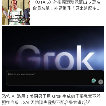
《GTA 5》外掛商遭駭竟流出 6 萬名
會員名單：外界驚呼「原來這麼多人
在開掛！」
恐怖 AI 濫用！美國男子用 Grok 生成數千張兒童不雅
照後自殺，xAI 因防護失靈與不配合警方遭起訴