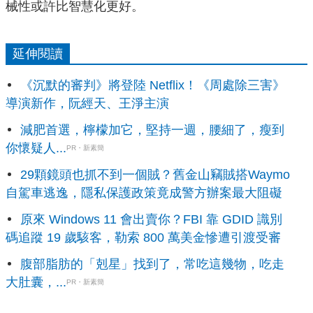
械性或許比智慧化更好。
延伸閱讀
《沉默的審判》將登陸 Netflix！《周處除三害》
導演新作，阮經天、王淨主演
減肥首選，檸檬加它，堅持一週，腰細了，瘦到
你懷疑人...
PR・新素簡
29顆鏡頭也抓不到一個賊？舊金山竊賊搭Waymo
自駕車逃逸，隱私保護政策竟成警方辦案最大阻礙
原來 Windows 11 會出賣你？FBI 靠 GDID 識別
碼追蹤 19 歲駭客，勒索 800 萬美金慘遭引渡受審
腹部脂肪的「剋星」找到了，常吃這幾物，吃走
大肚囊，...
PR・新素簡