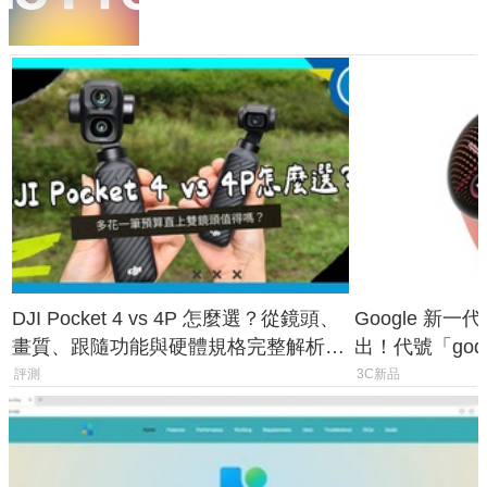
DJI Pocket 4 vs 4P 怎麼選？從鏡頭、
Google 新一代 
畫質、跟隨功能與硬體規格完整解析，
出！代號「god
一次看懂兩台差異
鎖定 AI 應用
評測
3C新品