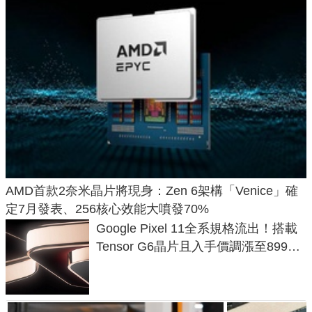
AMD首款2奈米晶片將現身：Zen 6架構「Venice」確
定7月發表、256核心效能大噴發70%
Google Pixel 11全系規格流出！搭載
Tensor G6晶片且入手價調漲至899美
元