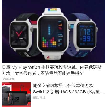
日廠 My Play Watch 手錶專玩經典遊戲、內建俄羅斯
方塊、太空侵略者，不過竟然不能連手機？
遊戲/電競
開發商省錢救星！任天堂傳將為
Switch 2 新增 16GB / 32GB 小容量遊
戲卡的選擇
遊戲/電競