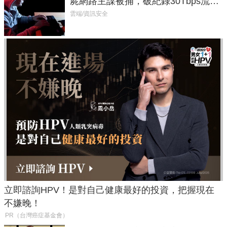
屍網路主謀被捕，破紀錄30Tbps流量
癱瘓全球！
雲端/資訊安全
立即諮詢HPV！是對自己健康最好的投資，把握現在
不嫌晚！
PR（台灣癌症基金會）