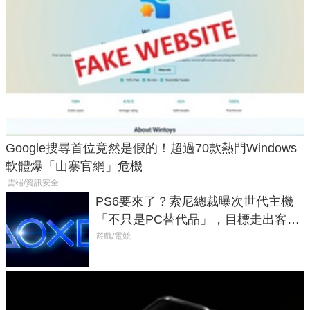
Google搜尋首位竟然是假的！超過70款熱門Windows
軟體爆「山寨官網」危機
雲端/資訊安全
PS6要來了？索尼總裁曝次世代主機
「不只是PC替代品」，目標走出客
廳、進軍電競桌面
遊戲/電競