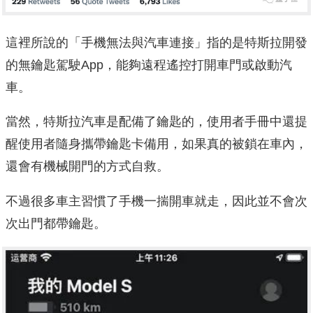
這裡所說的「手機無法與汽車連接」指的是特斯拉開發
的無鑰匙駕駛App，能夠遠程遙控打開車門或啟動汽
車。
當然，特斯拉汽車是配備了鑰匙的，使用者手冊中還提
醒使用者隨身攜帶鑰匙卡備用，如果真的被鎖在車內，
還會有機械開門的方式自救。
不過很多車主習慣了手機一揣開車就走，因此並不會次
次出門都帶鑰匙。