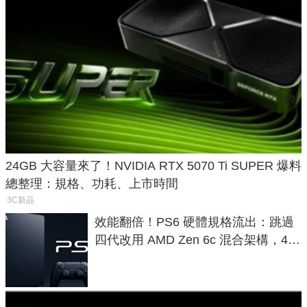
24GB 大容量來了！NVIDIA RTX 5070 Ti SUPER 爆料
總整理：規格、功耗、上市時間
3C新品
效能翻倍！PS6 硬體規格流出：跳過
四代改用 AMD Zen 6c 混合架構，4K
120fps 與全光追時代來臨