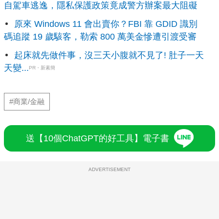
自駕車逃逸，隱私保護政策竟成警方辦案最大阻礙
原來 Windows 11 會出賣你？FBI 靠 GDID 識別
碼追蹤 19 歲駭客，勒索 800 萬美金慘遭引渡受審
起床就先做件事，沒三天小腹就不見了! 肚子一天
天變...
PR・新素簡
#商業/金融
送【10個ChatGPT的好工具】電子書
ADVERTISEMENT