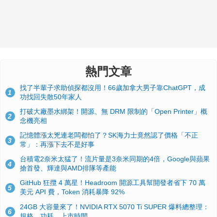
熱門文章
找了半輩子求助偵探都沒用！66歲加拿大男子靠ChatGPT，成
1
功找回失散50年家人
打破大廠墨水綁架！開源、無 DRM 限制的「Open Printer」概
2
念機亮相
記憶體漲太兇連老闆都怕了？SK海力士竟然認了價格「不正
3
常」：再漲下去不是好事
台積電2奈米太猛了！流片量是3奈米同期的4倍，Google與蘋果
4
搶首發、輝達與AMD排隊等產能
GitHub 狂攬 4 萬星！Headroom 開源工具幫開發者省下 70 萬
5
美元 API 費，Token 消耗暴降 92%
24GB 大容量來了！NVIDIA RTX 5070 Ti SUPER 爆料總整理：
6
規格、功耗、上市時間