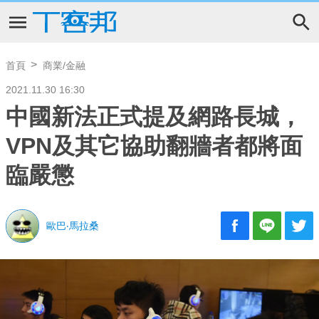
首頁
商業/金融
2021.11.30 16:30
中國新法正式提及網路長城，
VPN及其它協助翻牆者都將面
臨嚴懲
歐巴‧馬拉桑