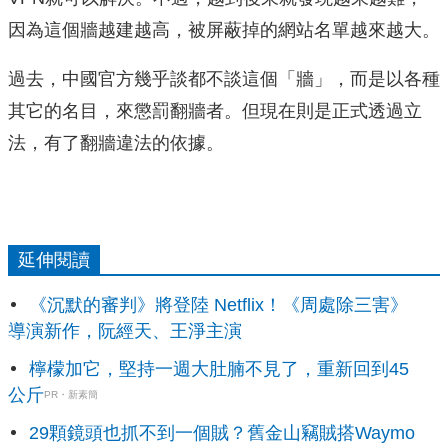
因為這個牆越建越高，被屏蔽掉的網站名單越來越大。
過去，中國官方幾乎談都不談這個「牆」，而是以各種
其它的名目，來懲罰翻牆者。但現在則是正式透過立
法，有了翻牆違法的依據。
延伸閱讀
《沉默的審判》將登陸 Netflix！《周處除三害》
導演新作，阮經天、王淨主演
檸檬加它，堅持一週大肚腩不見了，重新回到45
公斤
PR・新素簡
29顆鏡頭也抓不到一個賊？舊金山竊賊搭Waymo