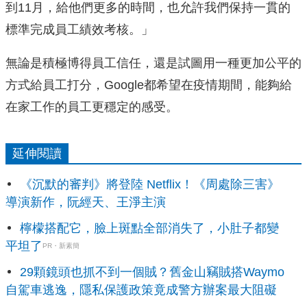
到11月，給他們更多的時間，也允許我們保持一貫的
標準完成員工績效考核。」
無論是積極博得員工信任，還是試圖用一種更加公平的
方式給員工打分，Google都希望在疫情期間，能夠給
在家工作的員工更穩定的感受。
延伸閱讀
《沉默的審判》將登陸 Netflix！《周處除三害》
導演新作，阮經天、王淨主演
檸檬搭配它，臉上斑點全部消失了，小肚子都變
平坦了
PR・新素簡
29顆鏡頭也抓不到一個賊？舊金山竊賊搭Waymo
自駕車逃逸，隱私保護政策竟成警方辦案最大阻礙