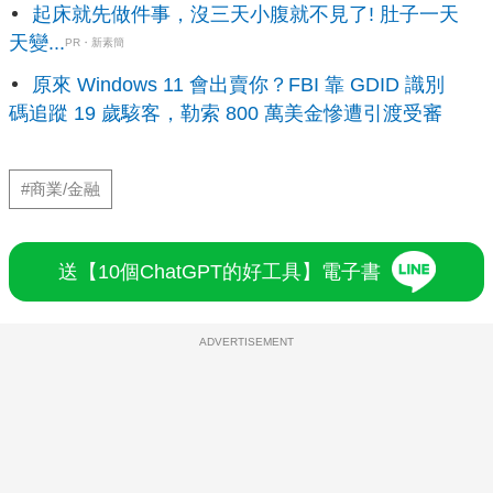
起床就先做件事，沒三天小腹就不見了! 肚子一天
天變...
PR・新素簡
原來 Windows 11 會出賣你？FBI 靠 GDID 識別
碼追蹤 19 歲駭客，勒索 800 萬美金慘遭引渡受審
#商業/金融
送【10個ChatGPT的好工具】電子書
ADVERTISEMENT