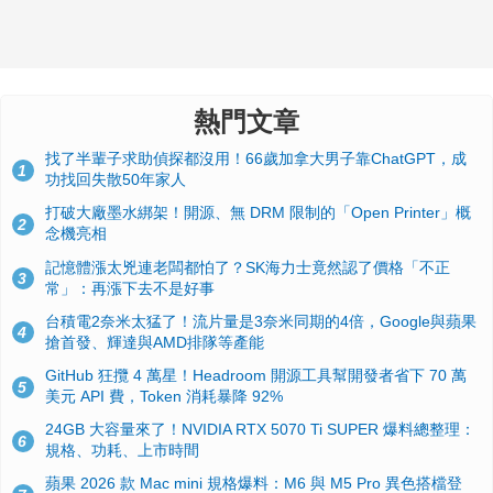
熱門文章
找了半輩子求助偵探都沒用！66歲加拿大男子靠ChatGPT，成
1
功找回失散50年家人
打破大廠墨水綁架！開源、無 DRM 限制的「Open Printer」概
2
念機亮相
記憶體漲太兇連老闆都怕了？SK海力士竟然認了價格「不正
3
常」：再漲下去不是好事
台積電2奈米太猛了！流片量是3奈米同期的4倍，Google與蘋果
4
搶首發、輝達與AMD排隊等產能
GitHub 狂攬 4 萬星！Headroom 開源工具幫開發者省下 70 萬
5
美元 API 費，Token 消耗暴降 92%
24GB 大容量來了！NVIDIA RTX 5070 Ti SUPER 爆料總整理：
6
規格、功耗、上市時間
蘋果 2026 款 Mac mini 規格爆料：M6 與 M5 Pro 異色搭檔登