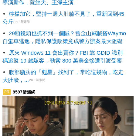
導演新作，阮經天、王淨主演
檸檬加它，堅持一週大肚腩不見了，重新回到45
公斤
PR・新素簡
29顆鏡頭也抓不到一個賊？舊金山竊賊搭Waymo
自駕車逃逸，隱私保護政策竟成警方辦案最大阻礙
原來 Windows 11 會出賣你？FBI 靠 GDID 識別
碼追蹤 19 歲駭客，勒索 800 萬美金慘遭引渡受審
腹部脂肪的「剋星」找到了，常吃這幾物，吃走
大肚囊，...
PR・新素簡
9597借錢網
PR