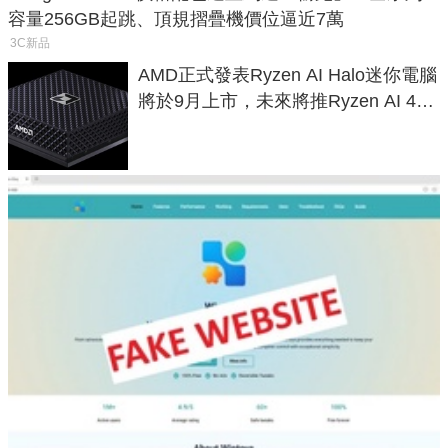
容量256GB起跳、頂規摺疊機價位逼近7萬
3C新品
AMD正式發表Ryzen AI Halo迷你電腦
將於9月上市，未來將推Ryzen AI 400
Max系列處理器與對應升級版