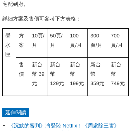
宅配到府。
詳細方案及售價可參考下方表格：
墨
方
10頁/
50頁/
100
300
700
水
案
月
月
頁/月
頁/月
頁/月
匣
售
新台
新台
新台
新台
新台
價
幣 39
幣
幣
幣
幣
元
129元
199元
359元
749元
延伸閱讀
《沉默的審判》將登陸 Netflix！《周處除三害》