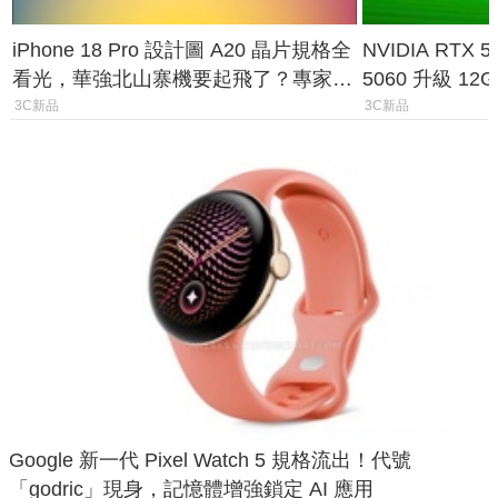
iPhone 18 Pro 設計圖 A20 晶片規格全
NVIDIA RTX
看光，華強北山寨機要起飛了？專家曝
5060 升級 1
山寨機無法復刻兩大關鍵
次規格終於不
3C新品
3C新品
Google 新一代 Pixel Watch 5 規格流出！代號
「godric」現身，記憶體增強鎖定 AI 應用