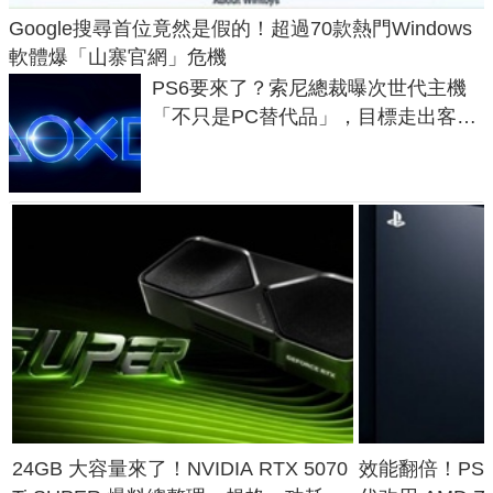
Google搜尋首位竟然是假的！超過70款熱門Windows
軟體爆「山寨官網」危機
PS6要來了？索尼總裁曝次世代主機
「不只是PC替代品」，目標走出客
廳、進軍電競桌面
24GB 大容量來了！NVIDIA RTX 5070
效能翻倍！PS