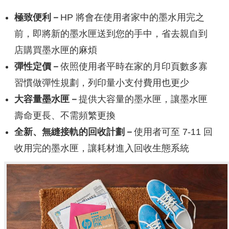
極致便利－
HP 將會在使用者家中的墨水用完之
前，即將新的墨水匣送到您的手中，省去親自到
店購買墨水匣的麻煩
彈性定價－
依照使用者平時在家的月印頁數多寡
習慣做彈性規劃，列印量小支付費用也更少
大容量墨水匣－
提供大容量的墨水匣，讓墨水匣
壽命更長、不需頻繁更換
全新、無縫接軌的回收計劃－
使用者可至 7-11 回
收用完的墨水匣，讓耗材進入回收生態系統