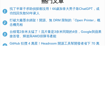
熱門文章
找了半輩子求助偵探都沒用！66歲加拿大男子靠ChatGPT，成
1
功找回失散50年家人
打破大廠墨水綁架！開源、無 DRM 限制的「Open Printer」概
2
念機亮相
台積電2奈米太猛了！流片量是3奈米同期的4倍，Google與蘋果
3
搶首發、輝達與AMD排隊等產能
GitHub 狂攬 4 萬星！Headroom 開源工具幫開發者省下 70 萬
4
美元 API 費，Token 消耗暴降 92%
24GB 大容量來了！NVIDIA RTX 5070 Ti SUPER 爆料總整理：
5
規格、功耗、上市時間
蘋果 2026 款 Mac mini 規格爆料：M6 與 M5 Pro 異色搭檔登
6
場！容量或將 512GB 起跳
典藏界大地震！美國懷舊遊戲小店驚見 97 片未公開版《超級瑪
7
利歐兄弟》變體任天堂卡帶
美國上半年 CD 銷量大增 16%：增速約為黑膠 7 倍，但購買者
8
有一半以上根本沒有播放器
諾貝爾獎推手也留不住！從 AlphaFold 團隊解體看 Google 的焦
9