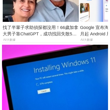
找了半輩子求助偵探都沒用！66歲加拿
Google 宣布淘汰 
大男子靠ChatGPT，成功找回失散50
月起 Android
年家人
AI/大數據
AI/大數據