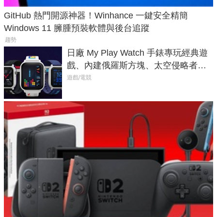
GitHub 熱門開源神器！Winhance 一鍵安全精簡
Windows 11 臃腫預裝軟體與後台追蹤
趨勢
日廠 My Play Watch 手錶專玩經典遊
戲、內建俄羅斯方塊、太空侵略者，
不過竟然不能連手機？
遊戲/電競