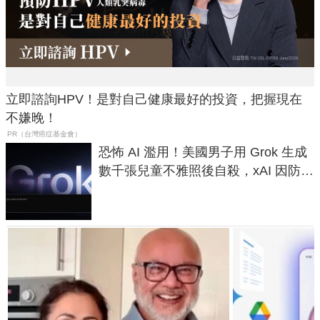
立即諮詢HPV！是對自己健康最好的投資，把握現在
不嫌晚！
PR（台灣癌症基金會）
恐怖 AI 濫用！美國男子用 Grok 生成
數千張兒童不雅照後自殺，xAI 因防護
失靈與不配合警方遭起訴