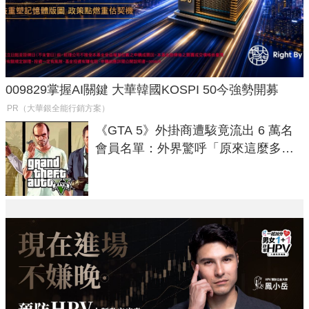
009829掌握AI關鍵 大華韓國KOSPI 50今強勢開募
PR（大華銀全能行銷方案）
《GTA 5》外掛商遭駭竟流出 6 萬名
會員名單：外界驚呼「原來這麼多人
在開掛！」