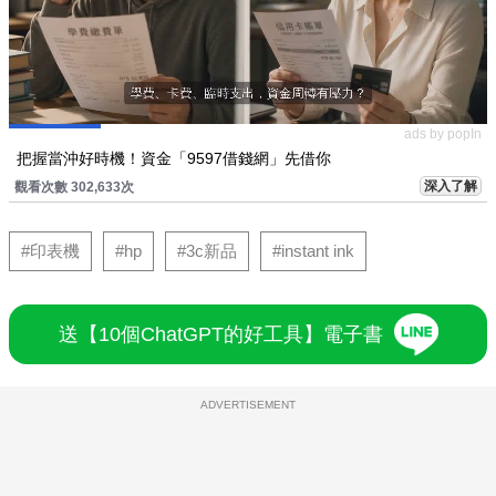
ads by popIn
把握當沖好時機！資金「9597借錢網」先借你
深入了解
觀看次數 302,633次
#印表機
#hp
#3c新品
#instant ink
送【10個ChatGPT的好工具】電子書
ADVERTISEMENT