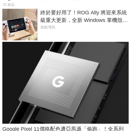
3C新品
終於要好用了！ROG Ally 將迎來系統
級重大更新，全新 Windows 掌機殼模
式讓操作就像 Xbox 一樣順暢
遊戲/電競
Google Pixel 11價格配色遭亞馬遜「偷跑」！全系列