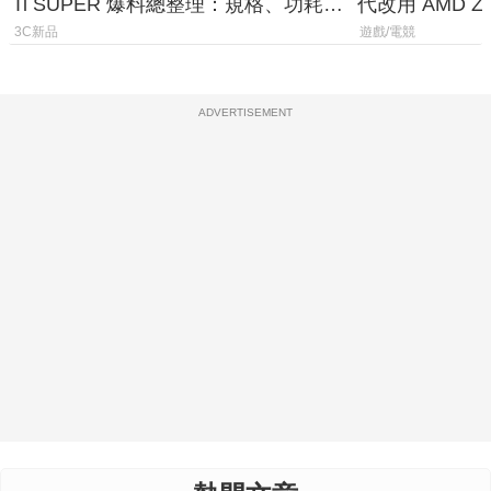
Ti SUPER 爆料總整理：規格、功耗、
代改用 AMD Z
上市時間
120fps 與全
3C新品
遊戲/電競
ADVERTISEMENT