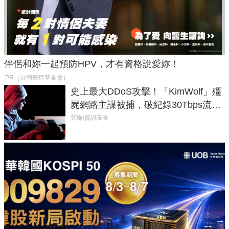
伴侶和妳一起預防HPV，才有資格說愛妳！
PR（台灣癌症基金會）
史上最大DDoS攻擊！「KimWolf」殭
屍網路主謀被捕，破紀錄30Tbps流量
癱瘓全球！
雲端/資訊安全