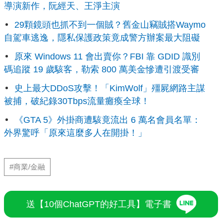
導演新作，阮經天、王淨主演
29顆鏡頭也抓不到一個賊？舊金山竊賊搭Waymo
自駕車逃逸，隱私保護政策竟成警方辦案最大阻礙
原來 Windows 11 會出賣你？FBI 靠 GDID 識別
碼追蹤 19 歲駭客，勒索 800 萬美金慘遭引渡受審
史上最大DDoS攻擊！「KimWolf」殭屍網路主謀
被捕，破紀錄30Tbps流量癱瘓全球！
《GTA 5》外掛商遭駭竟流出 6 萬名會員名單：
外界驚呼「原來這麼多人在開掛！」
#商業/金融
送【10個ChatGPT的好工具】電子書