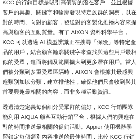
KCC 的行銷目標是吸引高價質的潛在客戶，並且根據
客戶的興趣、
關鍵字和輪廓發現特定族群的洞察，以在
對的時間、向對的顧客，
發送對的客製化推播內容來提
高與顧客的互動質量。有了 AIXON 資料科學平台，
KCC 可以透過 AI 模型辨識正在搜尋「保險」等特定產
品的用戶，
結合顧客輪廓關鍵字來查找與這些用戶最相
似的受眾，
進而將觸及範圍擴大到更多潛在用戶。
當人
們被分類到多重受眾區隔時，AIXON 會根據其最感興
趣類別加以分類，建立排他性，
確保他們只會收到與其
首要興趣最相關的內容，而非多種活動資訊。
透過清楚定義每個細分受眾群的偏好，KCC 行銷團隊
能利用 AIQUA 顧客互動行銷平台，根據人們的興趣在
對的時間推送最相關的促銷活動。Appier 使用機器學
習鎖定每個類別內容推送的最佳時間，比較 KCC 行銷