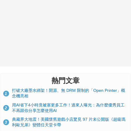
熱門文章
打破大廠墨水綁架！開源、無 DRM 限制的「Open Printer」概
1
念機亮相
用AI省下4小時竟被塞更多工作！過來人曝光：為什麼優秀員工
2
不再跟你分享怎麼使用AI
典藏界大地震！美國懷舊遊戲小店驚見 97 片未公開版《超級瑪
3
利歐兄弟》變體任天堂卡帶