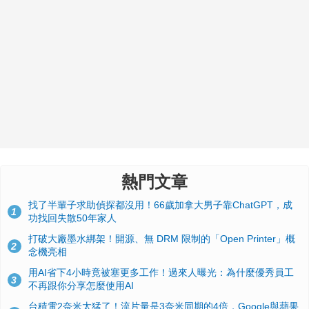
熱門文章
找了半輩子求助偵探都沒用！66歲加拿大男子靠ChatGPT，成
1
功找回失散50年家人
打破大廠墨水綁架！開源、無 DRM 限制的「Open Printer」概
2
念機亮相
用AI省下4小時竟被塞更多工作！過來人曝光：為什麼優秀員工
3
不再跟你分享怎麼使用AI
台積電2奈米太猛了！流片量是3奈米同期的4倍，Google與蘋果