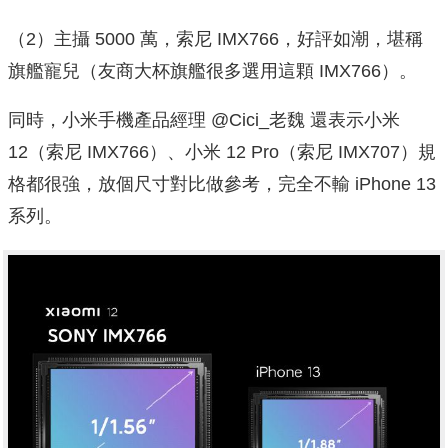
（2）主攝 5000 萬，索尼 IMX766，好評如潮，堪稱
旗艦寵兒（友商大杯旗艦很多選用這顆 IMX766）。
同時，小米手機產品經理 @Cici_老魏 還表示小米
12（索尼 IMX766）、小米 12 Pro（索尼 IMX707）規
格都很強，放個尺寸對比做參考，完全不輸 iPhone 13
系列。