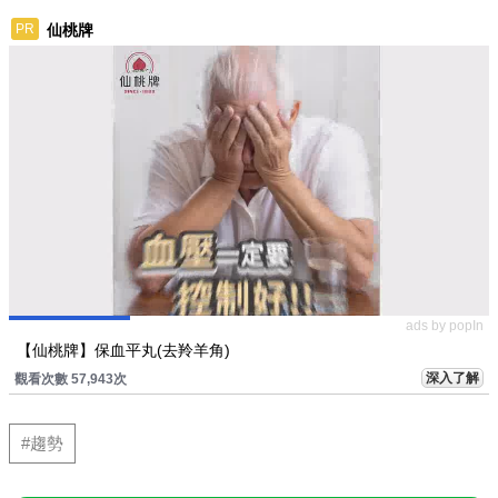
仙桃牌
PR
ads by popIn
【仙桃牌】保血平丸(去羚羊角)
深入了解
觀看次數 57,943次
#趨勢