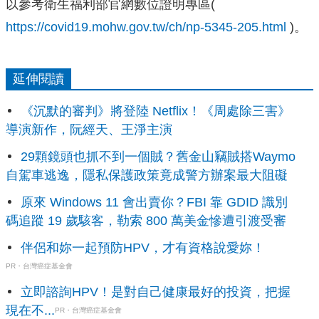
以參考衛生福利部官網數位證明專區(
https://covid19.mohw.gov.tw/ch/np-5345-205.html
)。
延伸閱讀
《沉默的審判》將登陸 Netflix！《周處除三害》
導演新作，阮經天、王淨主演
29顆鏡頭也抓不到一個賊？舊金山竊賊搭Waymo
自駕車逃逸，隱私保護政策竟成警方辦案最大阻礙
原來 Windows 11 會出賣你？FBI 靠 GDID 識別
碼追蹤 19 歲駭客，勒索 800 萬美金慘遭引渡受審
伴侶和妳一起預防HPV，才有資格說愛妳！
PR・台灣癌症基金會
立即諮詢HPV！是對自己健康最好的投資，把握
現在不...
PR・台灣癌症基金會