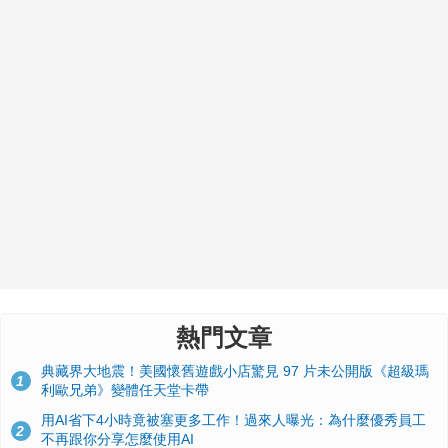
熱門文章
典藏界大地震！美國懷舊遊戲小店驚見 97 片未公開版《超級瑪
1
利歐兄弟》變體任天堂卡帶
用AI省下4小時竟被塞更多工作！過來人曝光：為什麼優秀員工
2
不再跟你分享怎麼使用AI