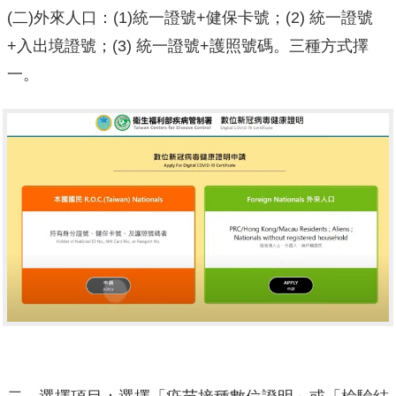
(二)外來人口：(1)統一證號+健保卡號；(2) 統一證號
+入出境證號；(3) 統一證號+護照號碼。三種方式擇
一。