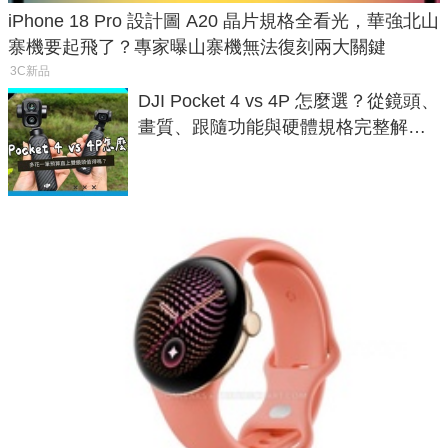
iPhone 18 Pro 設計圖 A20 晶片規格全看光，華強北山
寨機要起飛了？專家曝山寨機無法復刻兩大關鍵
3C新品
DJI Pocket 4 vs 4P 怎麼選？從鏡頭、
畫質、跟隨功能與硬體規格完整解
析，一次看懂兩台差異