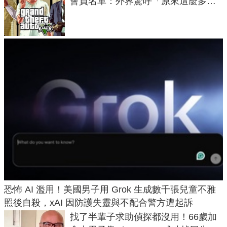
會員名單：外界驚呼「原來這麼多人
在開掛！」
恐怖 AI 濫用！美國男子用 Grok 生成數千張兒童不雅
照後自殺，xAI 因防護失靈與不配合警方遭起訴
找了半輩子求助偵探都沒用！66歲加