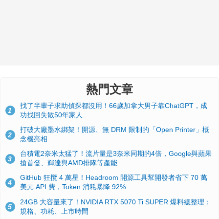
熱門文章
找了半輩子求助偵探都沒用！66歲加拿大男子靠ChatGPT，成
1
功找回失散50年家人
打破大廠墨水綁架！開源、無 DRM 限制的「Open Printer」概
2
念機亮相
台積電2奈米太猛了！流片量是3奈米同期的4倍，Google與蘋果
3
搶首發、輝達與AMD排隊等產能
GitHub 狂攬 4 萬星！Headroom 開源工具幫開發者省下 70 萬
4
美元 API 費，Token 消耗暴降 92%
24GB 大容量來了！NVIDIA RTX 5070 Ti SUPER 爆料總整理：
5
規格、功耗、上市時間