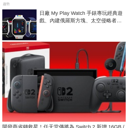
趨勢
日廠 My Play Watch 手錶專玩經典遊
戲、內建俄羅斯方塊、太空侵略者，
不過竟然不能連手機？
開發商省錢救星！任天堂傳將為 Switch 2 新增 16GB /