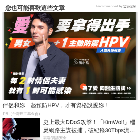
Recommended by
您也可能喜歡這些文章
伴侶和妳一起預防HPV，才有資格說愛妳！
PR（台灣癌症基金會）
史上最大DDoS攻擊！「KimWolf」殭
屍網路主謀被捕，破紀錄30Tbps流量
癱瘓全球！
雲端/資訊安全