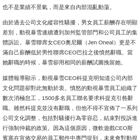
也不是業績不景氣，而是來自內部混亂動蕩。
由於過去公司文化縱容性騷擾，男女員工薪酬存在明顯
差別，動視暴雪連續遭到加州監管部門和公司員工的集
體訴訟。暴雪聯席女CEO奧尼爾（Jen Oneal）更是不
滿自己薪酬低於男性聯席CEO巴拉之後憤然辭職。當
她辭職的時候，暴雪卻用相同的薪酬試圖挽留她。
媒體報導顯示，動視暴雪CEO科提克明知道公司內部
文化問題卻對此無動於衷。憤怒的動視暴雪員工組織了
數次消極怠工，1500多名員工聯名要求科提克引咎辭
職。雖然科提克並沒有辭職，但他不得不宣佈了一系列
公司文化調整，包括對騷擾行為零容忍，結束對投訴進
行強制仲裁的政策。因為這個原因，微軟遊戲CEO斯
賓塞在宣佈交易的員工郵件中專門提到，未來會對動視