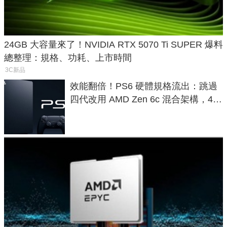
24GB 大容量來了！NVIDIA RTX 5070 Ti SUPER 爆料
總整理：規格、功耗、上市時間
3C新品
效能翻倍！PS6 硬體規格流出：跳過
四代改用 AMD Zen 6c 混合架構，4K
120fps 與全光追時代來臨