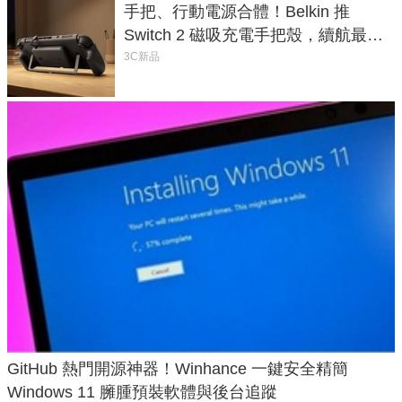
手把、行動電源合體！Belkin 推
Switch 2 磁吸充電手把殼，續航最高
延長 1.5 倍
3C新品
GitHub 熱門開源神器！Winhance 一鍵安全精簡
Windows 11 臃腫預裝軟體與後台追蹤