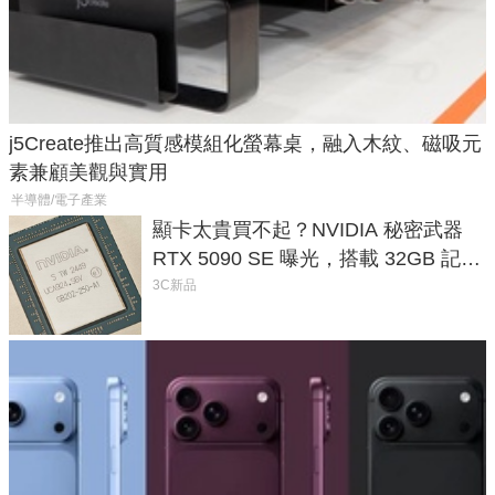
j5Create推出高質感模組化螢幕桌，融入木紋、磁吸元
素兼顧美觀與實用
半導體/電子產業
顯卡太貴買不起？NVIDIA 秘密武器
RTX 5090 SE 曝光，搭載 32GB 記憶
體
3C新品