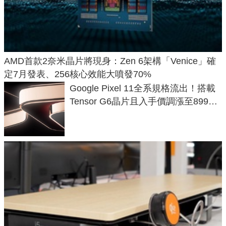
AMD首款2奈米晶片將現身：Zen 6架構「Venice」確
定7月發表、256核心效能大噴發70%
Google Pixel 11全系規格流出！搭載
Tensor G6晶片且入手價調漲至899美
元