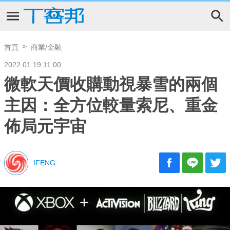
首頁
商業/金融
2022.01.19 11:00
微軟天價收購動視暴雪的兩個
主因：全方位較量索尼、重金
佈局元宇宙
IFENG