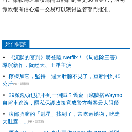
司。微軟為這筆收購開出的解約金是30億美元，表明
微軟很有信心這一交易可以獲得監管部門批准。
延伸閱讀
《沉默的審判》將登陸 Netflix！《周處除三害》
導演新作，阮經天、王淨主演
檸檬加它，堅持一週大肚腩不見了，重新回到45
公斤
PR・新素簡
29顆鏡頭也抓不到一個賊？舊金山竊賊搭Waymo
自駕車逃逸，隱私保護政策竟成警方辦案最大阻礙
腹部脂肪的「剋星」找到了，常吃這幾物，吃走
大肚囊，...
PR・新素簡