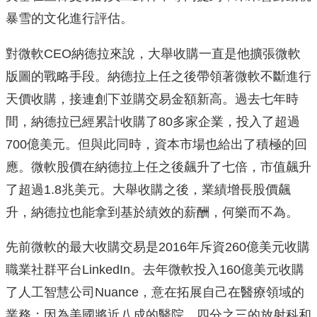
暴雪的文化進行評估。
對微軟CEO納德拉來說，大舉收購一直是他擴張微軟
版圖的戰略手段。納德拉上任之後帶領著微軟不斷進行
天價收購，接連創下並購交易金額新高。過去七年時
間，納德拉已經累計收購了80多家企業，投入了超過
700億美元。但與此同時，資本市場也給出了積極的回
應。微軟股價在納德拉上任之後飆升了七倍，市值飆升
了超過1.8兆美元。大舉收購之後，業績增長股價飆
升，納德拉也能拿到基於績效的薪酬，何樂而不為。
先前微軟的最大收購交易是2016年斥資260億美元收購
職業社群平台LinkedIn。去年微軟投入160億美元收購
了人工智慧公司Nuance，意在拓展自己在醫療領域的
業務；因為美國將近八成的醫院、四分之三的放射科和