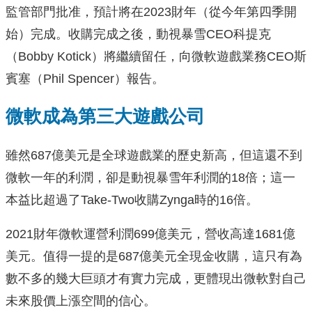
監管部門批准，預計將在2023財年（從今年第四季開
始）完成。收購完成之後，動視暴雪CEO科提克
（Bobby Kotick）將繼續留任，向微軟遊戲業務CEO斯
賓塞（Phil Spencer）報告。
微軟成為第三大遊戲公司
雖然687億美元是全球遊戲業的歷史新高，但這還不到
微軟一年的利潤，卻是動視暴雪年利潤的18倍；這一
本益比超過了Take-Two收購Zynga時的16倍。
2021財年微軟運營利潤699億美元，營收高達1681億
美元。值得一提的是687億美元全現金收購，這只有為
數不多的幾大巨頭才有實力完成，更體現出微軟對自己
未來股價上漲空間的信心。