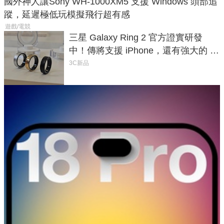
國外神人讓Sony WH-1000XM5 支援 Windows 頭部追
蹤，延遲極低玩模擬飛行超有感
遊戲/電競
三星 Galaxy Ring 2 官方證實研發
中！傳將支援 iPhone，還有強大的 AI
與智慧家電連動功能
3C新品