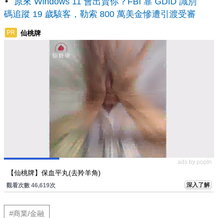
原來 Windows 11 會出賣你？FBI 靠 GDID 識別
碼追蹤 19 歲駭客，勒索 800 萬美金慘遭引渡受審
仙桃牌
PR
ads by popIn
【仙桃牌】保血平丸(去羚羊角)
深入了解
觀看次數 46,619次
#商業/金融