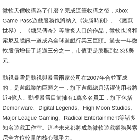
微軟天價收購為了什麼？完成這筆收購之後，Xbox
Game Pass遊戲服務也將納入《決勝時刻》、《魔獸
世界》、《糖果傳奇》等膾炙人口的作品，微軟也將和
索尼及騰訊一道成為全球遊戲行業三巨頭。過去一年微
軟股價增長了超過三分之一，市值更是膨脹到2.3兆美
元。
動視暴雪是動視與暴雪兩家公司在2007年合並而成
的，是遊戲業的巨頭之一，旗下遊戲總月活躍使用者將
近4億人。動視暴雪目前擁有1萬多名員工，旗下包括
Demonware、Digital Legends、High Moon Studios、
Major League Gaming、Radical Entertainment等諸多
知名遊戲工作室。這些未來都將成為微軟遊戲業務與索
尼全方位較量的核心競爭力。