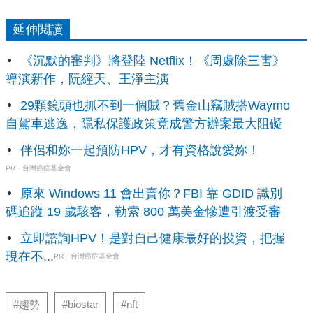
延伸閱讀
《沉默的審判》將登陸 Netflix！《周處除三害》
導演新作，阮經天、王淨主演
29顆鏡頭也抓不到一個賊？舊金山竊賊搭Waymo
自駕車逃逸，隱私保護政策竟成警方辦案最大阻礙
伴侶和妳一起預防HPV，才有資格說愛妳！
PR・台灣癌症基金會
原來 Windows 11 會出賣你？FBI 靠 GDID 識別
碼追蹤 19 歲駭客，勒索 800 萬美金慘遭引渡受審
立即諮詢HPV！是對自己健康最好的投資，把握
現在不...
PR・台灣癌症基金會
#趨勢
#biostar
#nft