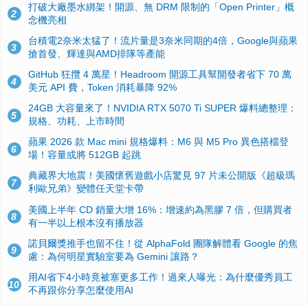
打破大廠墨水綁架！開源、無 DRM 限制的「Open Printer」概
2
念機亮相
台積電2奈米太猛了！流片量是3奈米同期的4倍，Google與蘋果
3
搶首發、輝達與AMD排隊等產能
GitHub 狂攬 4 萬星！Headroom 開源工具幫開發者省下 70 萬
4
美元 API 費，Token 消耗暴降 92%
24GB 大容量來了！NVIDIA RTX 5070 Ti SUPER 爆料總整理：
5
規格、功耗、上市時間
蘋果 2026 款 Mac mini 規格爆料：M6 與 M5 Pro 異色搭檔登
6
場！容量或將 512GB 起跳
典藏界大地震！美國懷舊遊戲小店驚見 97 片未公開版《超級瑪
7
利歐兄弟》變體任天堂卡帶
美國上半年 CD 銷量大增 16%：增速約為黑膠 7 倍，但購買者
8
有一半以上根本沒有播放器
諾貝爾獎推手也留不住！從 AlphaFold 團隊解體看 Google 的焦
9
慮：為何明星實驗室要為 Gemini 讓路？
用AI省下4小時竟被塞更多工作！過來人曝光：為什麼優秀員工
10
不再跟你分享怎麼使用AI