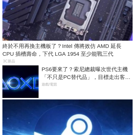
終於不用再換主機板了？Intel 傳將效仿 AMD 延長
CPU 插槽壽命，下代 LGA 1954 至少能戰三代
3C新品
PS6要來了？索尼總裁曝次世代主機
「不只是PC替代品」，目標走出客
廳、進軍電競桌面
遊戲/電競