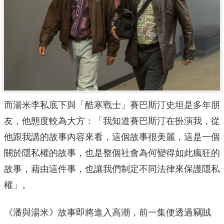
而湯米李私底下與「酷寒戰士」
賽巴斯汀史坦是多年朋
友，他態度較為大方：「
我知道賽巴斯汀在扮演我，從
他跟我講的故事內容來看，
這個故事很美麗，這是一個
關於隱私權的故事，
也是整個社會為何變得如此瘋狂的
故事，藉由這件事，
也讓我們制定不同法律來保護隱私
權」。
《潘與湯米》故事即將進入高潮，前一集便透過竊賊