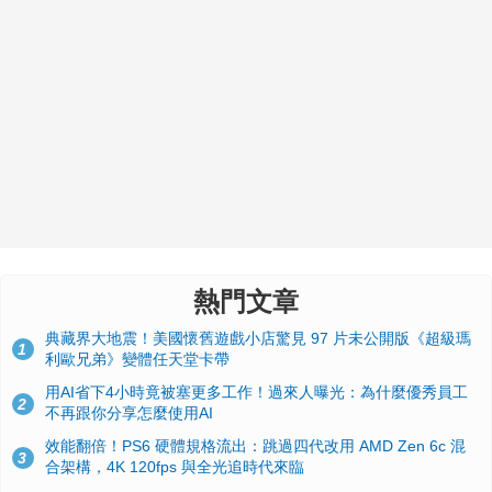
熱門文章
典藏界大地震！美國懷舊遊戲小店驚見 97 片未公開版《超級瑪
1
利歐兄弟》變體任天堂卡帶
用AI省下4小時竟被塞更多工作！過來人曝光：為什麼優秀員工
2
不再跟你分享怎麼使用AI
效能翻倍！PS6 硬體規格流出：跳過四代改用 AMD Zen 6c 混
3
合架構，4K 120fps 與全光追時代來臨