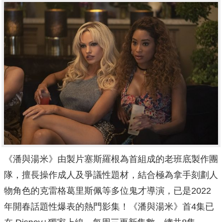
《潘與湯米》由製片塞斯羅根為首組成的老班底製作團
隊，
擅長操作成人及爭議性題材，
結合極為拿手刻劃人
物角色的克雷格葛里斯佩等多位鬼才導演，已是
2022
年開春話題性爆表的熱門影集！《潘與湯米》首4集已