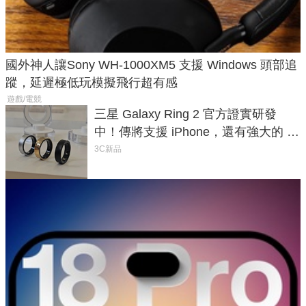
國外神人讓Sony WH-1000XM5 支援 Windows 頭部追
蹤，延遲極低玩模擬飛行超有感
遊戲/電競
三星 Galaxy Ring 2 官方證實研發
中！傳將支援 iPhone，還有強大的 AI
與智慧家電連動功能
3C新品