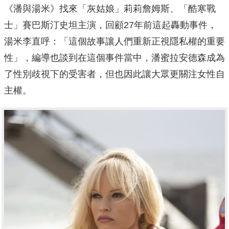
《
潘與湯米》找來「灰姑娘」莉莉詹姆斯、「酷寒戰
士」
賽巴斯汀史坦主演，回顧27年前這起轟動事件，
湯米李直呼：「
這個故事讓人們重新正視隱私權的重要
性」，
編導也談到在這個事件當中，
潘蜜拉安德森成為
了性別歧視下的受害者，
但也因此讓大眾更關注女性自
主權。