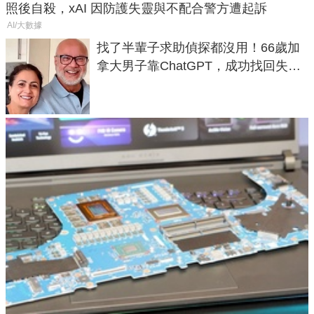
照後自殺，xAI 因防護失靈與不配合警方遭起訴
AI/大數據
找了半輩子求助偵探都沒用！66歲加
拿大男子靠ChatGPT，成功找回失散
50年家人