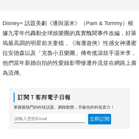
Disney+ 話題美劇《潘與湯米》（Pam & Tommy）根
據九零年代轟動全球娛樂圈的真實醜聞事件改編，
好萊
塢最高調的明星前夫妻檔，《海灘遊俠》
性感女神潘蜜
拉安德森以及「克魯小丑樂團」傳奇搖滾鼓手湯米李，
他們當年新婚自拍的性愛錄影帶慘遭外流並在網路上廣
為流傳。
訂閱Ｔ客邦電子日報
掌握最熱門的科技話題、網路動態，升級你的科技原力！
立即訂閱