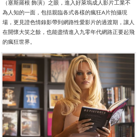
（塞斯羅根 飾演）之眼，進入好萊塢成人影片工業不
為人知的一面，
包括親臨各式各樣的瘋狂A片拍攝現
場，
更見證色情錄影帶到網路性愛影片的過渡期，讓人
在開懷大笑之餘，
也能盡情進入九零年代網路正要起飛
的瘋狂世界。