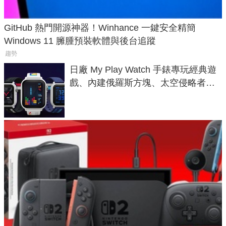
GitHub 熱門開源神器！Winhance 一鍵安全精簡
Windows 11 臃腫預裝軟體與後台追蹤
趨勢
日廠 My Play Watch 手錶專玩經典遊
戲、內建俄羅斯方塊、太空侵略者，
不過竟然不能連手機？