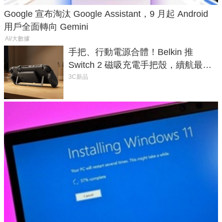
Google 宣布淘汰 Google Assistant，9 月起 Android
用戶全面轉向 Gemini
AI/大數據
手把、行動電源合體！Belkin 推
Switch 2 磁吸充電手把殼，續航最高
延長 1.5 倍
3C新品