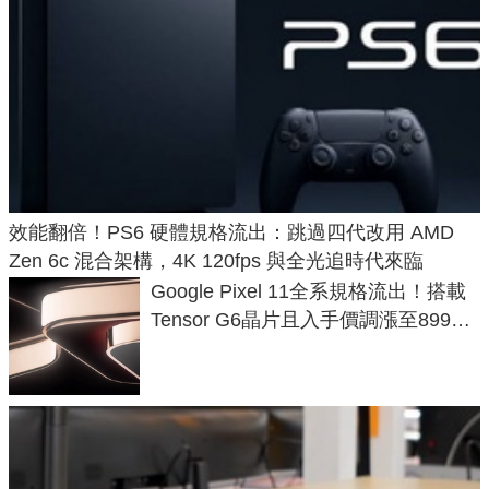
效能翻倍！PS6 硬體規格流出：跳過四代改用 AMD
Zen 6c 混合架構，4K 120fps 與全光追時代來臨
Google Pixel 11全系規格流出！搭載
Tensor G6晶片且入手價調漲至899美
元