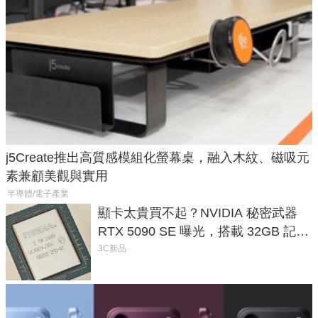
j5Create推出高質感模組化螢幕桌，融入木紋、磁吸元
素兼顧美觀與實用
半導體/電子產業
顯卡太貴買不起？NVIDIA 秘密武器
RTX 5090 SE 曝光，搭載 32GB 記憶
體
3C新品