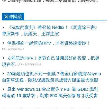
在 D
isney+獨家上線，每周三更新集數，總共8集。
延伸閱讀
《沉默的審判》將登陸 Netflix！《周處除三害》
導演新作，阮經天、王淨主演
伴侶和妳一起預防HPV，才有資格說愛妳！
PR・台灣癌症基金會
立即諮詢HPV！是對自己健康最好的投資，把握
現在不...
PR・台灣癌症基金會
29顆鏡頭也抓不到一個賊？舊金山竊賊搭Waymo
自駕車逃逸，隱私保護政策竟成警方辦案最大阻礙
原來 Windows 11 會出賣你？FBI 靠 GDID 識別
碼追蹤 19 歲駭客，勒索 800 萬美金慘遭引渡受審