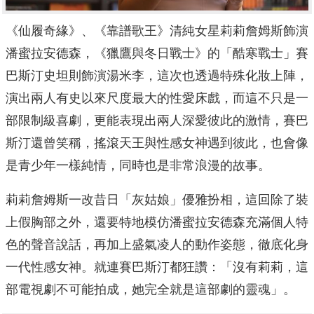
《仙履奇緣》、《靠譜歌王》
清純女星莉莉詹姆斯飾演
潘蜜拉安德森，《獵鷹與冬日戰士》的「
酷寒戰士」賽
巴斯汀史坦則飾演湯米李，這次也透過特殊化妝上陣，
演出兩人有史以來尺度最大的性愛床戲，
而這不只是一
部限制級喜劇，更能表現出兩人深愛彼此的激情，
賽巴
斯汀還曾笑稱，搖滾天王與性感女神遇到彼此，
也會像
是青少年一樣純情，同時也是非常浪漫的故事。
莉莉詹姆斯一改昔日「灰姑娘」優雅扮相，
這回除了裝
上假胸部之外，
還要特地模仿潘蜜拉安德森充滿個人特
色的聲音說話，
再加上盛氣凌人的動作姿態，徹底化身
一代性感女神。
就連賽巴斯汀都狂讚：「沒有莉莉，這
部電視劇不可能拍成，
她完全就是這部劇的靈魂」。