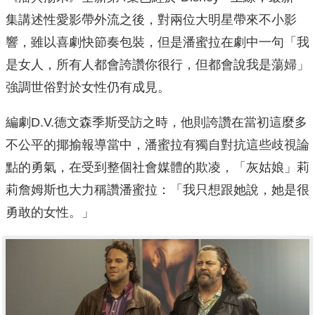
集講述性愛影帶外流之後，
對兩位大明星帶來不小影
響，雖以喜劇快節奏包裝，
但是潘蜜拉在劇中一句「我
是女人，所有人都會誇讚你很行，
但都會說我是蕩婦」
強調世俗對於女性仍有成見。
編劇D.V.德文
森季斯受訪之時，他則誇讚在當初這麼多
不公平的揶揄報導當中，
潘蜜拉有獨自對抗這些歧視論
點的勇氣，
在受到整個社會媒體的欺凌，「灰姑娘」
莉
莉詹姆斯也大力稱讚潘蜜拉：「我只想跟她說，
她是很
勇敢的女性。」