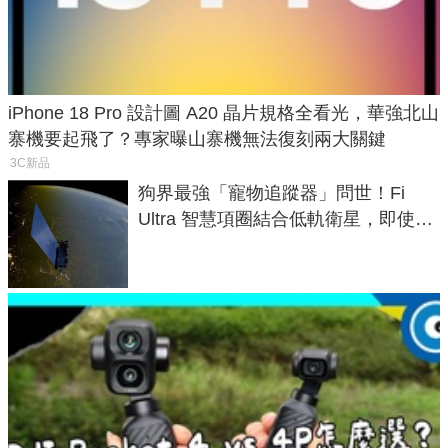
iPhone 18 Pro 設計圖 A20 晶片規格全看光，華強北山
寨機要起飛了？專家曝山寨機無法復刻兩大關鍵
3C新品
狗界最強「寵物追蹤器」問世！Fi
Ultra 智慧項圈結合低軌衛星，即使在
密林山谷也能精準找回愛犬