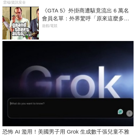
雲端/資訊安全
《GTA 5》外掛商遭駭竟流出 6 萬名
會員名單：外界驚呼「原來這麼多人
在開掛！」
遊戲/電競
恐怖 AI 濫用！美國男子用 Grok 生成數千張兒童不雅