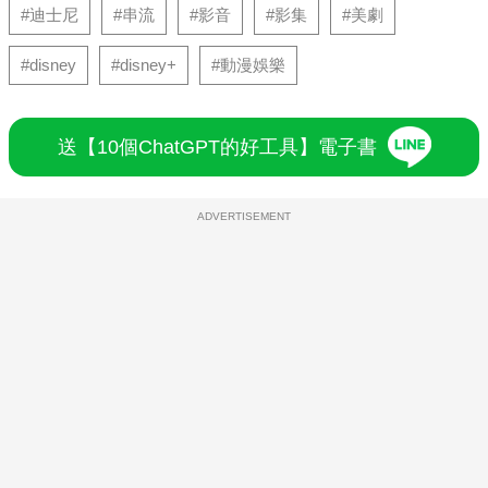
#迪士尼
#串流
#影音
#影集
#美劇
#disney
#disney+
#動漫娛樂
送【10個ChatGPT的好工具】電子書
ADVERTISEMENT