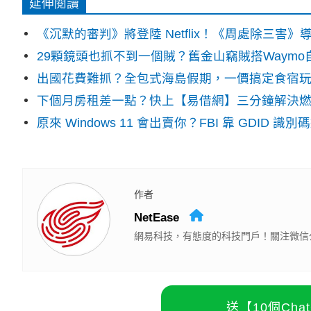
延伸閱讀
《沉默的審判》將登陸 Netflix！《周處除三害
29顆鏡頭也抓不到一個賊？舊金山竊賊搭Waym
出國花費難抓？全包式海島假期，一價搞定食宿
下個月房租差一點？快上【易借網】三分鐘解決
原來 Windows 11 會出賣你？FBI 靠 GDID 
作者
NetEase
網易科技，有態度的科技門戶！關注微信公眾
送【10個Ch