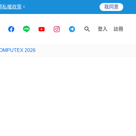
隱私權政策
。
我同意
登入
註冊
OMPUTEX 2026