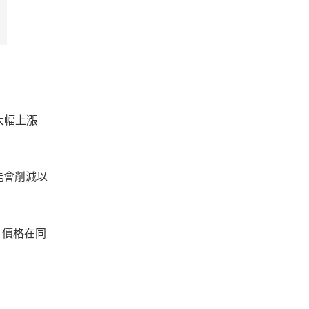
大幅上漲
能會削減以
，價格在同