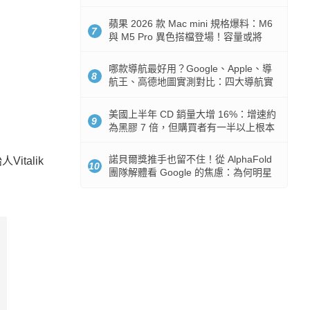
市時間
蘋果 2026 款 Mac mini 規格爆料：M6
7
與 M5 Pro 異色搭檔登場！容量或將
512GB 起跳
哪款導航最好用？Google、Apple、導
8
航王、高德地圖實測對比：四大導航實
測懶人包
美國上半年 CD 銷量大增 16%：增速約
9
為黑膠 7 倍，但購買者有一半以上根本
沒有播放器
諾貝爾獎推手也留不住！從 AlphaFold
talik
10
團隊解體看 Google 的焦慮：為何明星
實驗室要為 Gemini 讓路？