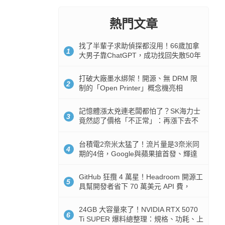
熱門文章
找了半輩子求助偵探都沒用！66歲加拿
1
大男子靠ChatGPT，成功找回失散50年
家人
打破大廠墨水綁架！開源、無 DRM 限
2
制的「Open Printer」概念機亮相
記憶體漲太兇連老闆都怕了？SK海力士
3
竟然認了價格「不正常」：再漲下去不
是好事
台積電2奈米太猛了！流片量是3奈米同
4
期的4倍，Google與蘋果搶首發、輝達
與AMD排隊等產能
GitHub 狂攬 4 萬星！Headroom 開源工
5
具幫開發者省下 70 萬美元 API 費，
Token 消耗暴降 92%
24GB 大容量來了！NVIDIA RTX 5070
6
Ti SUPER 爆料總整理：規格、功耗、上