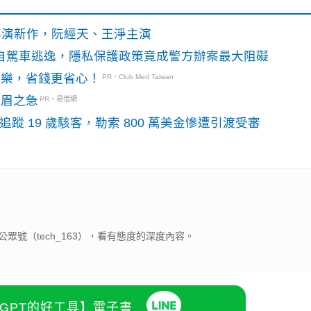
》導演新作，阮經天、王淨主演
o自駕車逃逸，隱私保護政策竟成警方辦案最大阻礙
玩樂，省錢更省心！
PR・Club Med Taiwan
燃眉之急
PR・易借網
識別碼追蹤 19 歲駭客，勒索 800 萬美金慘遭引渡受審
號（tech_163），看有態度的深度內容。
atGPT的好工具】電子書