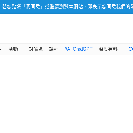
，若您點選「我同意」或繼續瀏覽本網站，即表示您同意我們的
片
活動
討論區
課程
#AI ChatGPT
深度有料
C