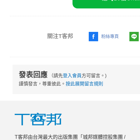
關注T客邦
粉絲專頁
發表回應
（請先
登入會員
方可留言。)
謹慎發言，尊重彼此。
按此展開留言規則
T客邦由台灣最大的出版集團「城邦媒體控股集團 /