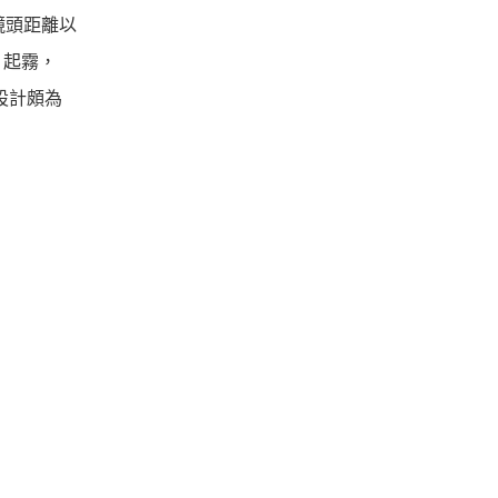
鏡頭距離以
片起霧，
設計頗為