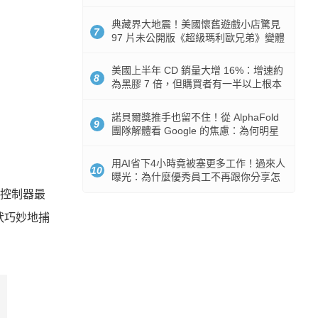
512GB 起跳
典藏界大地震！美國懷舊遊戲小店驚見
7
97 片未公開版《超級瑪利歐兄弟》變體
任天堂卡帶
美國上半年 CD 銷量大增 16%：增速約
8
為黑膠 7 倍，但購買者有一半以上根本
沒有播放器
諾貝爾獎推手也留不住！從 AlphaFold
9
團隊解體看 Google 的焦慮：為何明星
實驗室要為 Gemini 讓路？
用AI省下4小時竟被塞更多工作！過來人
10
曝光：為什麼優秀員工不再跟你分享怎
麼使用AI
nse控制器最
狀巧妙地捕