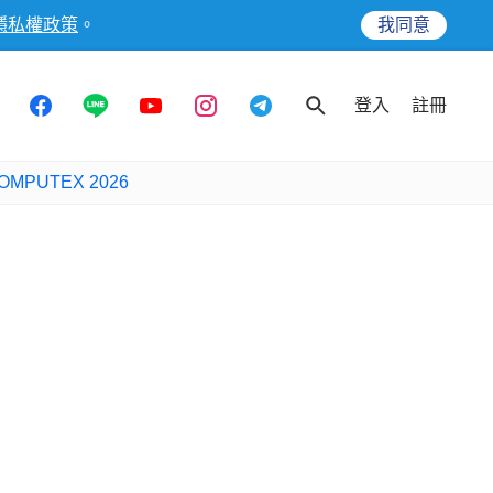
隱私權政策
。
我同意
登入
註冊
OMPUTEX 2026