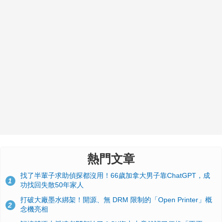
熱門文章
找了半輩子求助偵探都沒用！66歲加拿大男子靠ChatGPT，成
1
功找回失散50年家人
打破大廠墨水綁架！開源、無 DRM 限制的「Open Printer」概
2
念機亮相