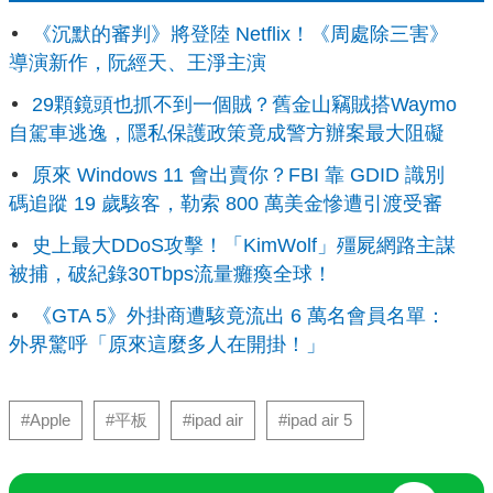
《沉默的審判》將登陸 Netflix！《周處除三害》
導演新作，阮經天、王淨主演
29顆鏡頭也抓不到一個賊？舊金山竊賊搭Waymo
自駕車逃逸，隱私保護政策竟成警方辦案最大阻礙
原來 Windows 11 會出賣你？FBI 靠 GDID 識別
碼追蹤 19 歲駭客，勒索 800 萬美金慘遭引渡受審
史上最大DDoS攻擊！「KimWolf」殭屍網路主謀
被捕，破紀錄30Tbps流量癱瘓全球！
《GTA 5》外掛商遭駭竟流出 6 萬名會員名單：
外界驚呼「原來這麼多人在開掛！」
#Apple
#平板
#ipad air
#ipad air 5