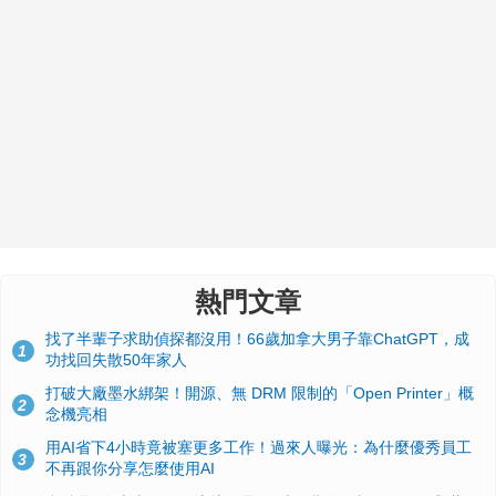
熱門文章
找了半輩子求助偵探都沒用！66歲加拿大男子靠ChatGPT，成
1
功找回失散50年家人
打破大廠墨水綁架！開源、無 DRM 限制的「Open Printer」概
2
念機亮相
用AI省下4小時竟被塞更多工作！過來人曝光：為什麼優秀員工
3
不再跟你分享怎麼使用AI